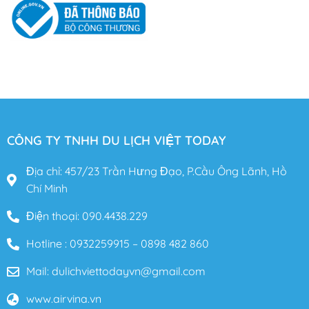
CÔNG TY TNHH DU LỊCH VIỆT TODAY
Địa chỉ: 457/23 Trần Hưng Đạo, P.Cầu Ông Lãnh, Hồ
Chí Minh
Điện thoại: 090.4438.229
Hotline : 0932259915 – 0898 482 860
Mail: dulichviettodayvn@gmail.com
www.airvina.vn