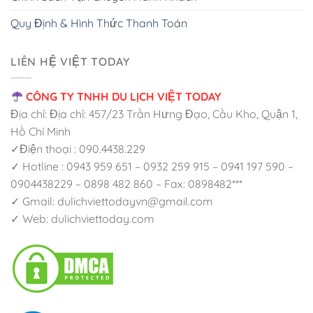
Quy Định & Hình Thức Thanh Toán
LIÊN HỆ VIỆT TODAY
CÔNG TY TNHH DU LỊCH VIỆT TODAY
Địa chỉ: Địa chỉ: 457/23 Trần Hưng Đạo, Cầu Kho, Quận 1,
Hồ Chí Minh
✓Điện thoại : 090.4438.229
✓ Hotline : 0943 959 651 – 0932 259 915 – 0941 197 590 –
0904438229 – 0898 482 860 – Fax: 0898482***
✓ Gmail: dulichviettodayvn@gmail.com
✓ Web: dulichviettoday.com