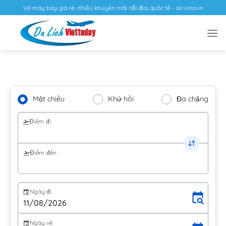
Vé máy bay giá rẻ, nhiều khuyến mãi nội địa, quốc tế - airvina.vn
Một chiều
Khứ hồi
Đa chặng
Điểm đi
Điểm đến
Ngày đi
Ngày về