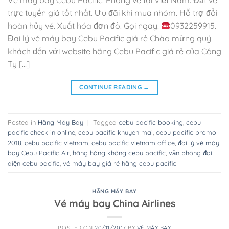
Vé máy bay Cebu Pacific. Phòng vé tại Việt Nam. Đặt vé
trực tuyến giá tốt nhất. Ưu đãi khi mua nhóm. Hỗ trợ đổi
hoàn hủy vé. Xuất hóa đơn đỏ. Gọi ngay.
0932259915.
Đại lý vé máy bay Cebu Pacific giá rẻ Chào mừng quý
khách đến với website hãng Cebu Pacific giá rẻ của Công
Ty […]
CONTINUE READING
→
Posted in
Hãng Máy Bay
|
Tagged
cebu pacific booking
,
cebu
pacific check in online
,
cebu pacific khuyen mai
,
cebu pacific promo
2018
,
cebu pacific vietnam
,
cebu pacific vietnam office
,
đại lý vé máy
bay Cebu Pacific Air
,
hãng hàng không cebu pacific
,
văn phòng đại
diện cebu pacific
,
vé máy bay giá rẻ hãng cebu pacific
HÃNG MÁY BAY
Vé máy bay China Airlines
POSTED ON
20/11/2017
BY
VÉ MÁY BAY