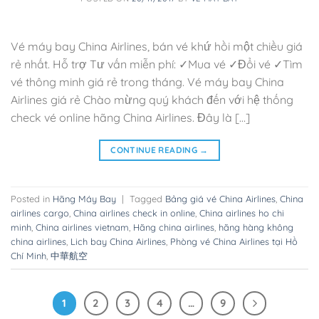
Vé máy bay China Airlines, bán vé khứ hồi một chiều giá
rẻ nhất. Hỗ trợ Tư vấn miễn phí: ✓Mua vé ✓Đổi vé ✓Tìm
vé thông minh giá rẻ trong tháng. Vé máy bay China
Airlines giá rẻ Chào mừng quý khách đến với hệ thống
check vé online hãng China Airlines. Đây là […]
CONTINUE READING
→
Posted in
Hãng Máy Bay
|
Tagged
Bảng giá vé China Airlines
,
China
airlines cargo
,
China airlines check in online
,
China airlines ho chi
minh
,
China airlines vietnam
,
Hãng china airlines
,
hãng hàng không
china airlines
,
Lich bay China Airlines
,
Phòng vé China Airlines tại Hồ
Chí Minh
,
中華航空
1
2
3
4
…
9