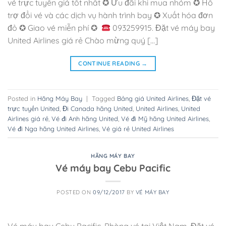
vé trực tuyến giá tốt nhất ✪ Ưu đãi khi mua nhóm ✪ Hỗ
trợ đổi vé và các dịch vụ hành trình bay ✪ Xuất hóa đơn
đỏ ✪ Giao vé miễn phí ✪
093259915. Đặt vé máy bay
United Airlines giá rẻ Chào mừng quý […]
CONTINUE READING
→
Posted in
Hãng Máy Bay
|
Tagged
Bảng giá United Airlines
,
Đặt vé
trực tuyến United
,
Đi Canada hãng United
,
United Airlines
,
United
Airlines giá rẻ
,
Vé đi Anh hãng United
,
Vé đi Mỹ hãng United Airlines
,
Vé đi Nga hãng United Airlines
,
Vé giá rẻ United Airlines
HÃNG MÁY BAY
Vé máy bay Cebu Pacific
POSTED ON
09/12/2017
BY
VÉ MÁY BAY