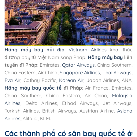
Hãng máy bay nội địa
:
Vietnam Airlines
khai thác
đường bay từ Việt Nam sang Pháp.
Hãng máy bay
liên
tuyến đi Pháp
: Emirates,
Qatar Airways
, China Southern,
China Eastern, Air China,
Singapore Airlines
,
Thai Airways
,
Eva Air
, Cathay Pacific,
Korean Air
, Japan Airlines, ANA.
Hãng máy bay quốc tế
đi Pháp
: Air France, Emirates,
China Southern, China Eastern, Air China,
Malaysia
Airlines
, Delta Airlines, Etihad Airways, Jet Airways,
Turkish Airlines, British Airways, Austrian Airline,
Asiana
Airlines
, Alitalia, KLM.
Các thành phố có sân bay quốc tế ở