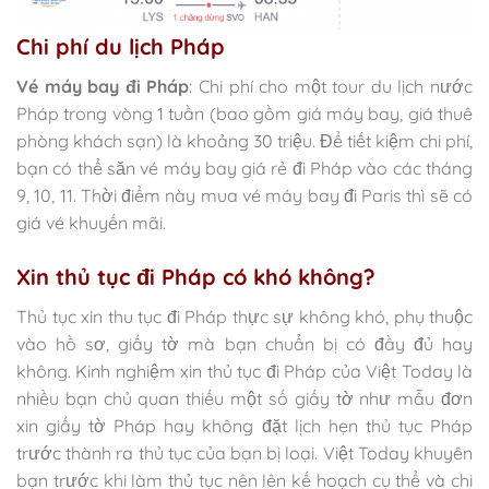
Chi phí du lịch Pháp
Vé máy bay đi Pháp
: Chi phí cho một tour du lịch nước
Pháp trong vòng 1 tuần (bao gồm giá máy bay, giá thuê
phòng khách sạn) là khoảng 30 triệu. Để tiết kiệm chi phí,
bạn có thể săn vé máy bay giá rẻ đi Pháp vào các tháng
9, 10, 11. Thời điểm này mua vé máy bay đi Paris thì sẽ có
giá vé khuyến mãi.
Xin thủ tục đi Pháp có khó không?
Thủ tục xin thu tục đi Pháp thực sự không khó, phụ thuộc
vào hồ sơ, giấy tờ mà bạn chuẩn bị có đầy đủ hay
không. Kinh nghiệm xin thủ tục đi Pháp của Việt Today là
nhiều bạn chủ quan thiếu một số giấy tờ như mẫu đơn
xin giấy tờ Pháp hay không đặt lịch hẹn thủ tục Pháp
trước thành ra thủ tục của bạn bị loại. Việt Today khuyên
bạn trước khi làm thủ tục nên lên kế hoạch cụ thể và chi