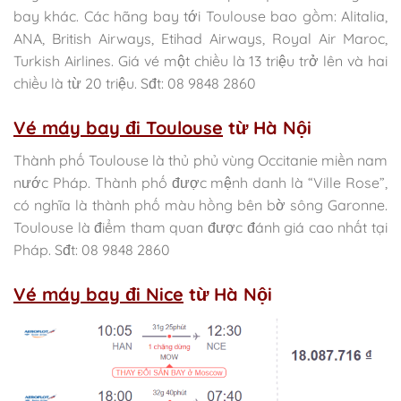
bay khác. Các hãng bay tới Toulouse bao gồm: Alitalia,
ANA, British Airways, Etihad Airways, Royal Air Maroc,
Turkish Airlines. Giá vé một chiều là 13 triệu trở lên và hai
chiều là từ 20 triệu. Sđt: 08 9848 2860
Vé máy bay đi Toulouse
từ Hà Nội
Thành phố Toulouse là thủ phủ vùng Occitanie miền nam
nước Pháp. Thành phố được mệnh danh là “Ville Rose”,
có nghĩa là thành phố màu hồng bên bờ sông Garonne.
Toulouse là điểm tham quan được đánh giá cao nhất tại
Pháp. Sđt: 08 9848 2860
Vé máy bay đi Nice
từ Hà Nội