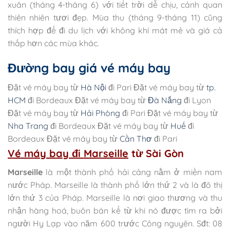
xuân (tháng 4-tháng 6) với tiết trời dễ chịu, cảnh quan
thiên nhiên tươi đẹp. Mùa thu (tháng 9-tháng 11) cũng
thích hợp để đi du lịch với không khí mát mẻ và giá cả
thấp hơn các mùa khác.
Đường bay giá vé máy bay
Đặt vé máy bay từ
Hà Nội
đi Pari Đặt vé máy bay từ
tp.
HCM
đi Bordeaux Đặt vé máy bay từ
Đà Nắng
đi Lyon
Đặt vé máy bay từ
Hải Phòng
đi Pari Đặt vé máy bay từ
Nha Trang
đi Bordeaux Đặt vé máy bay từ
Huế
đi
Bordeaux
Đặt vé máy bay từ
Cần Thơ
đi Pari
Vé máy bay đi Marseille
từ Sài Gòn
Marseille
là một thành phố hải cảng nằm ở miền nam
nước Pháp. Marseille là thành phố lớn thứ 2 và là đô thị
lớn thứ 3 của Pháp. Marseille là nơi giao thương và thu
nhận hàng hoá, buôn bán kể từ khi nó được tìm ra bởi
người Hy Lạp vào năm 600 trước Công nguyên. Sđt: 08