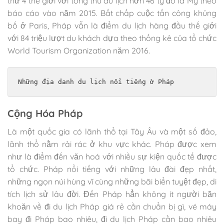
thứ 4 thế giới với tổng thu du lịch hơn 46 tỷ đô la Mỹ theo
báo cáo vào năm 2015. Bất chấp cuộc tấn công khủng
bố ở Paris, Pháp vẫn là điểm du lịch hàng đầu thế giới
với 84 triệu lượt du khách dựa theo thống kê của tổ chức
World Tourism Organization năm 2016.
Những địa danh du lịch nổi tiếng ờ Pháp
Cộng Hóa Pháp
Là một quốc gia có lãnh thổ tại Tây Âu và một số đảo,
lãnh thổ nằm rải rác ở khu vực khác. Pháp được xem
như là điểm đến văn hoá với nhiều sự kiện quốc tế được
tổ chức. Pháp nổi tiếng với những lâu đài đẹp nhất,
những ngọn núi hùng vĩ cùng những bãi biển tuyệt đẹp, di
tích lịch sử lâu đời. Đến Pháp hẳn không ít người băn
khoăn về đi du lịch Pháp giá rẻ cần chuẩn bị gì, vé máy
bay đi Pháp bao nhiêu, đi du lịch Pháp cần bao nhiêu