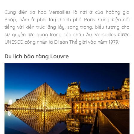
Cung điện xa hoa Versailles là nơi ở của hoàng gia
Pháp, nằm ở phía tây thành phố Paris. Cung điện nổi
tiếng với kiến trúc lộng lẫy, sang trọng, biểu tượng cho
sự quyền lực quan trọng của châu Âu. Versailles được
UNESCO công nhận là Di sản Thế giới vào năm 1979.
Du lịch bảo tàng Louvre