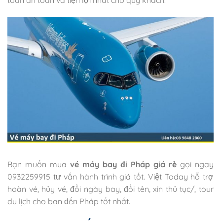
toán an toàn và tiện lợi nhất cho quý khách.
Bạn muốn mua
vé máy bay đi Pháp giá rẻ
gọi ngay
0932259915 tư vấn hành trình giá tốt. Việt Today hỗ trợ
hoàn vé, hủy vé, đổi ngày bay, đổi tên, xin thủ tục/, tour
du lịch cho bạn đến Pháp tốt nhất.