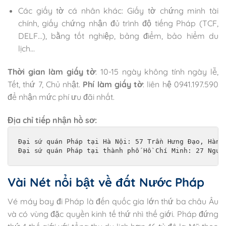
Các giấy tờ cá nhân khác: Giấy tờ chứng minh tài
chính, giấy chứng nhận đủ trình độ tiếng Pháp (TCF,
DELF…), bằng tốt nghiệp, bảng điểm, bảo hiểm du
lịch…
Thời gian làm giấy tờ
: 10-15 ngày không tính ngày lễ,
Tết, thứ 7, Chủ nhật.
Phí làm giấy tờ
: liên hệ 0941.197.590
để nhận mức phí ưu đãi nhất.
Địa chỉ tiếp nhận hồ sơ:
Đại sứ quán Pháp tại Hà Nội: 57 Trần Hưng Đạo, Hàng 
Đại sứ quán Pháp tại thành phố Hồ Chí Minh: 27 Nguy
Vài Nét nổi bật về đất Nước Pháp
Vé máy bay đi Pháp là đến quốc gia lớn thứ ba châu Âu
và có vùng đặc quyền kinh tế thứ nhì thế giới. Pháp đứng