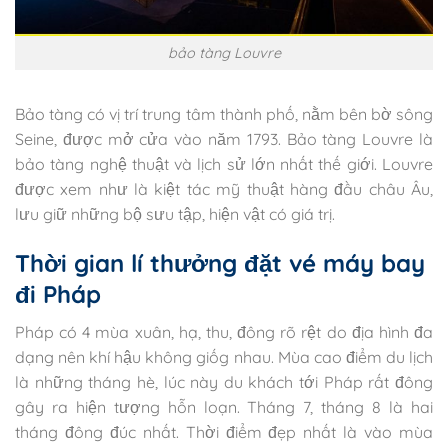
bảo tàng Louvre
Bảo tàng có vị trí trung tâm thành phố, nằm bên bờ sông
Seine, được mở cửa vào năm 1793. Bảo tàng Louvre là
bảo tàng nghệ thuật và lịch sử lớn nhất thế giới. Louvre
được xem như là kiệt tác mỹ thuật hàng đầu châu Âu,
lưu giữ những bộ sưu tập, hiện vật có giá trị.
Thời gian lí thưởng đặt vé máy bay
đi Pháp
Pháp có 4 mùa xuân, hạ, thu, đông rõ rệt do địa hình đa
dạng nên khí hậu không giốg nhau. Mùa cao điểm du lịch
là những tháng hè, lúc này du khách tới Pháp rất đông
gây ra hiện tượng hỗn loạn. Tháng 7, tháng 8 là hai
tháng đông đúc nhất. Thời điểm đẹp nhất là vào mùa