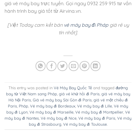
giá vé máy bay trực tuyến. Gọi ngay 0932 259 915 tư vấn
hành trình bay giá tốt từ Airvina.vn.
[Việt Today cam kết bán
vé máy bay đi Pháp
giá rẻ uy
tín nhất].
This entry was posted in
Vé Máy Bay Quốc Tế
and tagged
đường
bay từ Việt Nam sang Pháp
,
giá vé khứ hồi đi Paris
,
giá vé máy bay
Hà Nội Paris
,
Giá vé máy bay Sài Gòn đi Paris
,
giá vé một chiều đi
Paris
,
Pháp
,
Vé máy bay đi Bordeaux
,
Vé máy bay đi Lille
,
Vé máy
bay đi Lyon
,
Vé máy bay đi Marseille
,
Vé máy bay đi Montpellier
,
Vé
máy bay đi Nantes
,
Vé máy bay đi Nice
,
Vé máy bay đi Paris
,
Vé máy
bay đi Strasbourg
,
Vé máy bay đi Toulouse
.