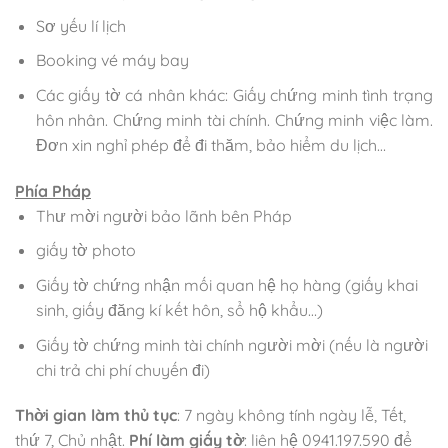
Sơ yếu lí lịch
Booking vé máy bay
Các giấy tờ cá nhân khác: Giấy chứng minh tình trạng
hôn nhân. Chứng minh tài chính. Chứng minh việc làm.
Đơn xin nghỉ phép để đi thăm, bảo hiểm du lịch…
Phía Pháp
Thư mời người bảo lãnh bên Pháp
giấy tờ photo
Giấy tờ chứng nhận mối quan hệ họ hàng (giấy khai
sinh, giấy đăng kí kết hôn, sổ hộ khẩu…)
Giấy tờ chứng minh tài chính người mời (nếu là người
chi trả chi phí chuyến đi)
Thời gian làm thủ tục
: 7 ngày không tính ngày lễ, Tết,
thứ 7, Chủ nhật.
Phí làm giấy tờ
: liên hệ 0941.197.590 để