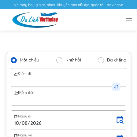
Vé máy bay giá rẻ, nhiều khuyến mãi nội địa, quốc tế - airvina.vn
Một chiều
Khứ hồi
Đa chặng
Điểm đi
Điểm đến
Ngày đi
Ngày về