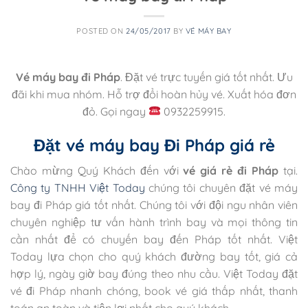
POSTED ON
24/05/2017
BY
VÉ MÁY BAY
Vé máy bay đi Pháp
. Đặt vé trực tuyến giá tốt nhất. Ưu
đãi khi mua nhóm. Hỗ trợ đổi hoàn hủy vé. Xuất hóa đơn
đỏ. Gọi ngay
0932259915.
Đặt vé máy bay Đi Pháp giá rẻ
Chào mừng Quý Khách đến với
vé giá rẻ đi Pháp
tại.
Công ty TNHH Việt Today
chúng tôi chuyên đặt vé máy
bay đi Pháp giá tốt nhất. Chúng tôi với đội ngu nhân viên
chuyên nghiệp tư vấn hành trình bay và mọi thông tin
cần nhất để có chuyến bay đến Pháp tốt nhất. Việt
Today lựa chọn cho quý khách đường bay tốt, giá cả
hợp lý, ngày giờ bay đúng theo nhu cầu. Việt Today đặt
vé đi Pháp nhanh chóng, book vé giá thấp nhất, thanh