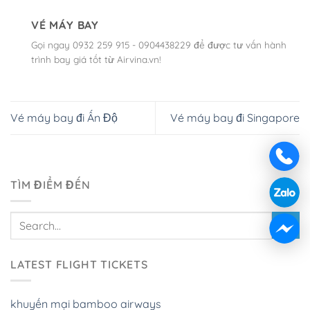
VÉ MÁY BAY
Gọi ngay 0932 259 915 - 0904438229 để được tư vấn hành
trình bay giá tốt từ Airvina.vn!
Vé máy bay đi Ấn Độ
Vé máy bay đi Singapore
TÌM ĐIỂM ĐẾN
LATEST FLIGHT TICKETS
khuyến mại bamboo airways