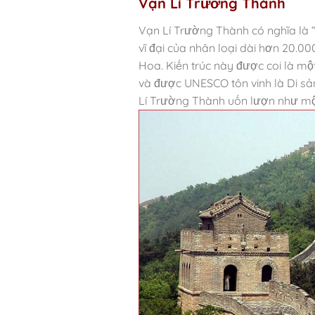
Vạn Lí Trường Thành
Vạn Lí Trường Thành có nghĩa là “
vĩ đại của nhân loại dài hơn 20.0
Hoa.
Kiến trúc này được coi là một
và được UNESCO tôn vinh là Di sả
Lí Trường Thành uốn lượn như một 