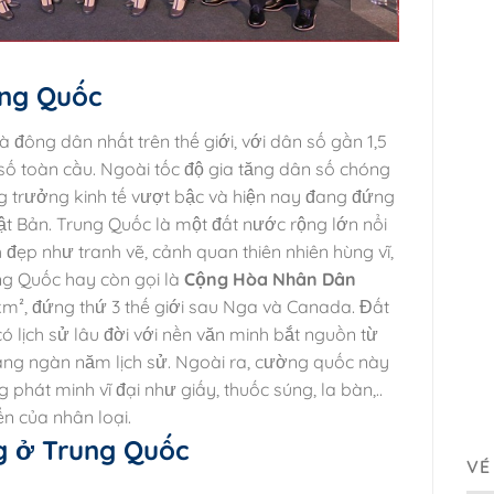
ung Quốc
à đông dân nhất trên thế giới, với dân số gần 1,5
số toàn cầu.
Ngoài tốc độ gia tăng dân số chóng
ng trưởng kinh tế vượt bậc và hiện nay đang đứng
ật Bản. Trung Quốc là một đất nước rộng lớn nổi
 đẹp như tranh vẽ, cảnh quan thiên nhiên hùng vĩ,
ng Quốc hay còn gọi là
Cộng Hòa Nhân Dân
 km², đứng thứ 3 thế giới sau Nga và Canada.
Đất
ó lịch sử lâu đời với nền văn minh bắt nguồn từ
àng ngàn năm lịch sử. Ngoài ra,
cường quốc này
 phát minh vĩ đại như giấy, thuốc súng, la bàn,..
ển của nhân loại.
ng ở Trung Quốc
VÉ