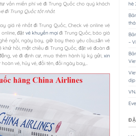
hè
 tư vấn miến phí
vé đi Trung Quốc cho quý khách
vé đi Trung Quốc tốt nhất
.
Bản
th
ay giá rẻ nhất đi Trung Quốc, Check vé online vé
 online, đặt
vé khuyến mại
đi Trung Quốc, báo giá
Bản
ghế ngồi, ngày bay, giờ bay theo yêu cầu,săn vé
– V
rẻ khứ hồi, một chiều đi Trung Quốc, đặt vé đoàn đi
Bản
 động, vé đi định cư, mua thêm hành lý ký gửi,
xin
Vie
ợ hoàn vé, hủy vé, đổi tên, đổi ngày bay,..
Vie
dịp
VN
Eve
ĐẶ