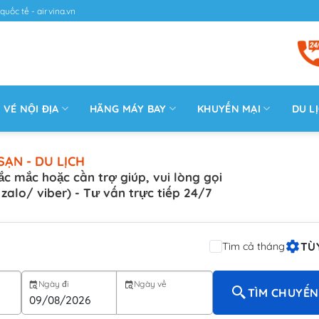
quốc tế - airvina.vn
VÉ NỘI ĐỊA
HÃNG MÁY BAY
KHUYẾN MẠI
DU L
SẠN - DU LỊCH
ắc mắc hoặc cần trợ giúp, vui lòng gọi
( zalo/ viber) - Tư vấn trực tiếp 24/7
TÙ
Tìm cả tháng
Ngày đi
Ngày về
TÌM CHUYẾN