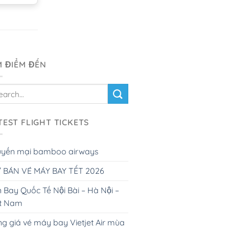
M ĐIỂM ĐẾN
TEST FLIGHT TICKETS
uyến mại bamboo airways
 BÁN VÉ MÁY BAY TẾT 2026
 Bay Quốc Tế Nội Bài – Hà Nội –
ệt Nam
g giá vé máy bay Vietjet Air mùa