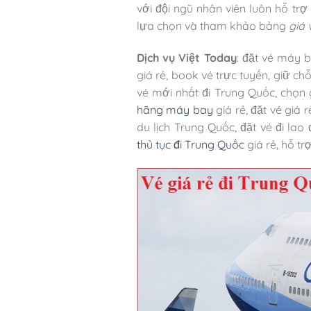
với đội ngũ nhân viên luôn hỗ trợ
lựa chọn và tham khảo bảng
giá 
Dịch vụ Việt Today
: đặt vé máy b
giá rẻ, book vé trực tuyến, giữ chỗ
vé mới nhất đi Trung Quốc, chọn 
hãng máy bay
giá rẻ, đặt vé giá 
du lịch Trung Quốc, đặt vé đi lao
thủ tục đi Trung Quốc
giá rẻ, hỗ tr