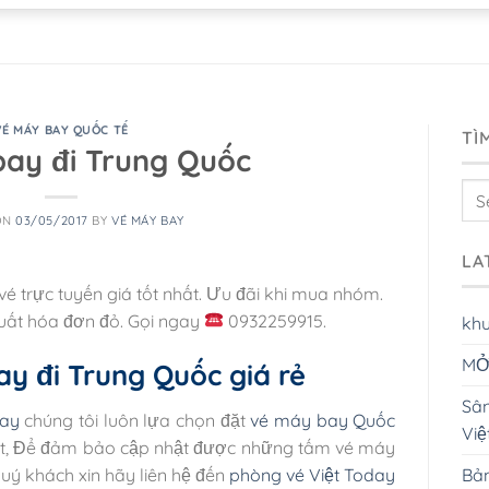
VÉ MÁY BAY QUỐC TẾ
TÌ
ay đi Trung Quốc
ON
03/05/2017
BY
VÉ MÁY BAY
LA
 vé trực tuyến giá tốt nhất. Ưu đãi khi mua nhóm.
Xuất hóa đơn đỏ. Gọi ngay
0932259915.
kh
MỞ
y đi Trung Quốc giá rẻ
Sân
day
chúng tôi luôn lựa chọn đặt
vé máy bay Quốc
Vi
t,
Để đảm bảo cập nhật được những tấm vé máy
Bản
ý khách xin hãy liên hệ đến
phòng vé Việt Today