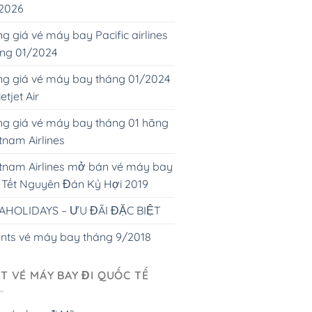
 2026
g giá vé máy bay Pacific airlines
áng 01/2024
g giá vé máy bay tháng 01/2024
ietjet Air
g giá vé máy bay tháng 01 hãng
tnam Airlines
tnam Airlines mở bán vé máy bay
 Tết Nguyên Đán Kỷ Hợi 2019
AHOLIDAYS – ƯU ĐÃI ĐẶC BIỆT
nts vé máy bay tháng 9/2018
T VÉ MÁY BAY ĐI QUỐC TẾ