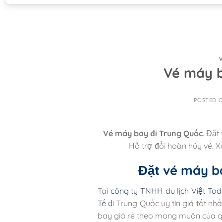
Vé máy b
POSTED 
Vé máy bay đi Trung Quốc
. Đặt
Hỗ trợ đổi hoàn hủy vé. 
Đặt vé máy ba
Tại
công ty TNHH du lịch Việt To
Tế
đi Trung Quốc uy tín giá tốt nhấ
bay giá rẻ theo mong muôn của qu