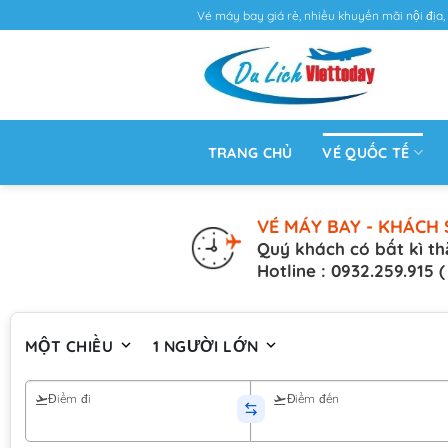
Vé máy bay giá rẻ, nhiều khuyến mãi nội địa, 
TRANG CHỦ
VÉ QUỐC TẾ
VÉ MÁY BAY - KHÁCH 
Quý khách có bất kì th
Hotline : 0932.259.915 
MỘT CHIỀU
1 NGƯỜI LỚN
Điểm đi
Điểm đến