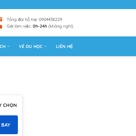
Tổng đài hỗ trợ: 0904438229
Giờ làm việc:
0h-24h
(không nghỉ)
ỊCH
VÉ DU HỌC
LIÊN HỆ
Y CHỌN
 BAY