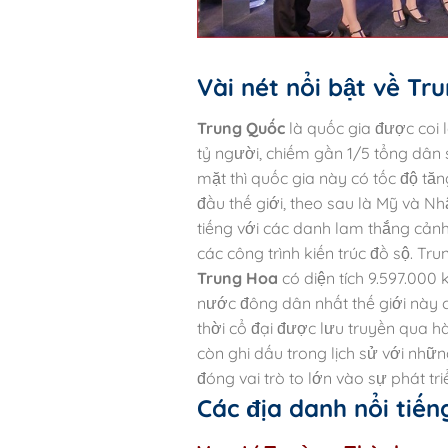
Vài nét nổi bật về Tr
Trung Quốc
là quốc gia được coi l
tỷ người, chiếm gần 1/5 tổng dân 
mặt thì quốc gia này có tốc độ tă
đầu thế giới,
theo sau là Mỹ và Nh
tiếng với các danh lam thắng cảnh
các công trình kiến trúc đồ sộ.
Tru
Trung Hoa
có diện tích 9.597.000
nước đông dân nhất thế giới này c
thời cổ đại được lưu truyền qua h
còn ghi dấu trong lịch sử với những
đóng vai trò to lớn vào sự phát tri
Các địa danh nổi tiế