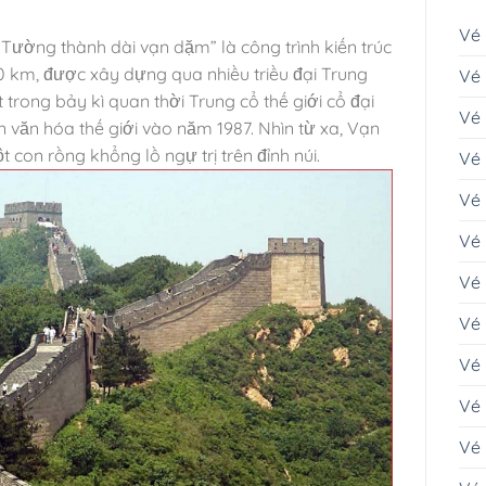
Vé
Tường thành dài vạn dặm” là công trình kiến trúc
00 km, được xây dựng qua nhiều triều đại Trung
Vé 
 trong bảy kì quan thời Trung cổ thế giới cổ đại
Vé
n văn hóa thế giới vào năm 1987.
Nhìn từ xa, Vạn
con rồng khổng lồ ngự trị trên đỉnh núi.
Vé 
Vé
Vé 
Vé
Vé 
Vé 
Vé 
Vé