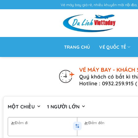
Vé máy bay giá rẻ, nhiều khuyến mãi nội địa, 
TRANG CHỦ
VÉ QUỐC TẾ
VÉ MÁY BAY - KHÁCH 
Quý khách có bất kì th
Hotline : 0932.259.915 
MỘT CHIỀU
1 NGƯỜI LỚN
Điểm đi
Điểm đến