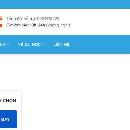
Tổng đài hỗ trợ: 0904438229
Giờ làm việc:
0h-24h
(không nghỉ)
ỊCH
VÉ DU HỌC
LIÊN HỆ
Y CHỌN
 BAY