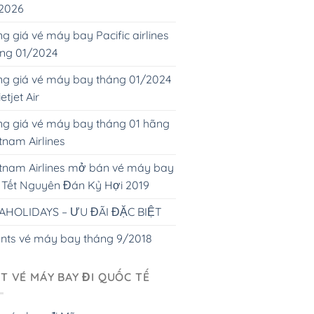
 2026
g giá vé máy bay Pacific airlines
áng 01/2024
g giá vé máy bay tháng 01/2024
ietjet Air
g giá vé máy bay tháng 01 hãng
tnam Airlines
tnam Airlines mở bán vé máy bay
 Tết Nguyên Đán Kỷ Hợi 2019
AHOLIDAYS – ƯU ĐÃI ĐẶC BIỆT
nts vé máy bay tháng 9/2018
T VÉ MÁY BAY ĐI QUỐC TẾ