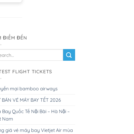
M ĐIỂM ĐẾN
TEST FLIGHT TICKETS
uyến mại bamboo airways
 BÁN VÉ MÁY BAY TẾT 2026
 Bay Quốc Tế Nội Bài – Hà Nội –
ệt Nam
g giá vé máy bay Vietjet Air mùa