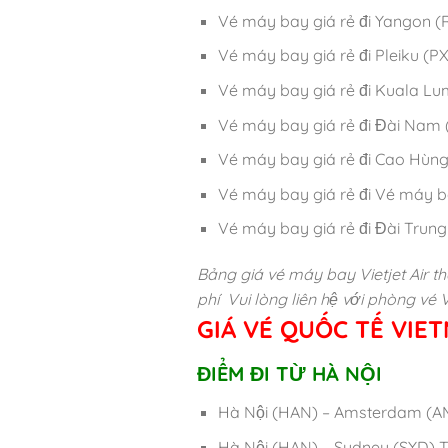
Vé máy bay giá rẻ đi Yang
Vé máy bay giá rẻ đi Pleik
Vé máy bay giá rẻ đi Kual
Vé máy bay giá rẻ đi Đài N
Vé máy bay giá rẻ đi Cao H
Vé máy bay giá rẻ đi Vé máy
Vé máy bay giá rẻ đi Đài Tr
Bảng giá vé máy bay Vietjet Air 
phí
Vui lòng liên hệ với phòng vé 
GIÁ VÉ QUỐC TẾ VIET
ĐIỂM ĐI TỪ HÀ NỘI
Hà Nội (HAN) – Amsterdam (A
Hà Nội (HAN) – Sydney (SYD) 