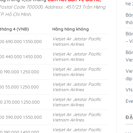
hè
 Postal Code 70000
0
Address : 457/23 Trần Hưng
. Hồ Chí Minh.
Bản
th
 tháng 4 (VNĐ)
Hãng hàng không
Bản
Vietjet Air
Jetstar Pacific
– V
00 690.000 1.550.000
Vietnam Airlines
Bản
Vietjet Air
Jetstar Pacific
00 440.000 1.450.000
Vie
Vietnam Airlines
Vietjet Air
Jetstar Pacific
Vie
00 190.000 1.250.000
Vietnam Airlines
dịp
Vietjet Air
Jetstar Pacific
00 55.000 1.250.000
VN
Vietnam Airlines
Vietjet Air
Jetstar Pacific
Eve
00 270.000 1.250.000
Vietnam Airlines
Vietjet Air
Jetstar Pacific
ĐẶ
00 390.000 1.550.000
Vietnam Airlines
Vietjet Air
Jetstar Pacific
00 190.000 1.450.000