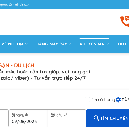
quốc tế - airvina.vn
VÉ NỘI ĐỊA
HÃNG MÁY BAY
KHUYẾN MẠI
DU L
SẠN - DU LỊCH
ắc mắc hoặc cần trợ giúp, vui lòng gọi
( zalo/ viber) - Tư vấn trực tiếp 24/7
TÙ
Tìm cả tháng
Ngày đi
Ngày về
TÌM CHUYẾN