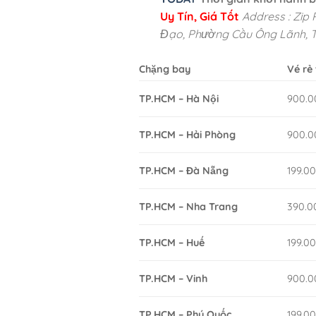
Uy Tín, Giá Tốt
Address : Zip
Đạo, Phường Cầu Ông Lãnh, TP
Chặng bay
Vé rẻ
TP.HCM – Hà Nội
900.0
TP.HCM – Hải Phòng
900.0
TP.HCM – Đà Nẵng
199.0
TP.HCM – Nha Trang
390.0
TP.HCM – Huế
199.0
TP.HCM – Vinh
900.0
TP.HCM – Phú Quốc
199.0