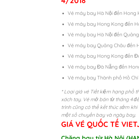
4/2018
Vé máy bay Hà Nội đến Hong K
Vé máy bay Hong Kong đến Hà 
Vé máy bay Hà Nội đến Quảng 
Vé máy bay Quảng Châu đến Hà
Vé máy bay Hong Kong đến Đà
Vé máy bay Đà Nẵng đến Hong
Vé máy bay Thành phố Hồ Chí 
* Loại giá vé Tiết kiệm hạng phổ t
xách tay. Vé mở bán từ tháng 4 đế
trình cũng có thể kết thúc sớm khi
một số chuyến bay và ngày bay.
GIÁ VÉ QUỐC TẾ VIET
Chặng bay từ Hà Nội (HA