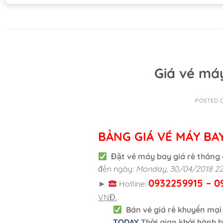
Giá vé má
POSTED 
BẢNG GIÁ VÉ MÁY BA
Đặt vé máy bay giá rẻ tháng
đến ngày:
Monday, 30/04/2018 22
0932259915 – 0
►
Hotline:
VNĐ.
Bán vé giá rẻ khuyến mạ
TODAY
Thời gian khởi hành 