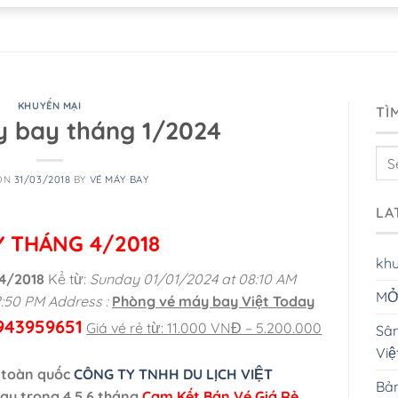
KHUYẾN MẠI
TÌ
y bay tháng 1/2024
ON
31/03/2018
BY
VÉ MÁY BAY
LA
Y THÁNG 4/2018
kh
 4/2018
Kể từ:
Sunday 01/01/2024 at 08:10 AM
MỞ
:50 PM
Address :
Phòng vé máy bay Việt Today
943959651
Giá vé rẻ từ: 11.000 VNĐ – 5.200.000
Sân
Vi
i toàn quốc
CÔNG TY TNHH DU LỊCH VIỆT
Bản
bay trong 4,5,6 tháng
Cam Kết Bán Vé Giá Rẻ,