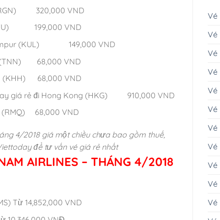
on (RGN) 320,000 VND
Vé
u (PXU) 199,000 VND
Vé 
a Lumpur (KUL) 149,000 VND
Vé
am (TNN) 68,000 VND
Vé 
ùng (KHH) 68,000 VND
Vé
 bay giá rẻ đi Hong Kong (HKG) 910,000 VND
Vé 
ung (RMQ) 68,000 VND
Vé
tháng 4/2018
giá một chiều chưa bao gồm thuế,
Vé 
Viettoday để tư vấn vé giá rẻ nhất
NAM AIRLINES – THÁNG 4/2018
Vé 
Vé 
MS) Từ 14,852,000 VND
Vé
Từ 10,346,000 VNĐ