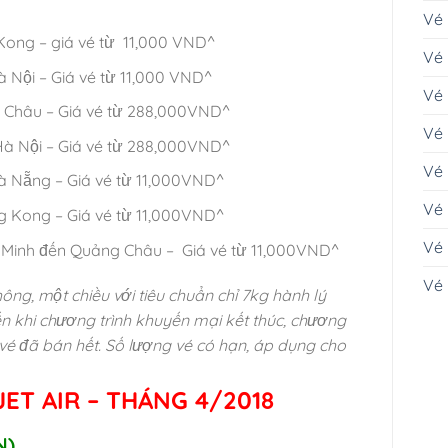
Vé 
ong – giá vé từ 11,000 VND^
Vé
Nội – Giá vé từ 11,000 VND^
Vé
Châu – Giá vé từ 288,000VND^
Vé
 Nội – Giá vé từ 288,000VND^
Vé 
 Nẵng – Giá vé từ 11,000VND^
Vé 
 Kong – Giá vé từ 11,000VND^
Vé
Minh đến Quảng Châu – Giá vé từ 11,000VND^
Vé
hông, một chiều với tiêu chuẩn chỉ 7kg hành lý
n khi chương trình khuyến mại kết thúc, chương
 vé đã bán hết. Số lượng vé có hạn, áp dụng cho
JET AIR – THÁNG 4/2018
N)