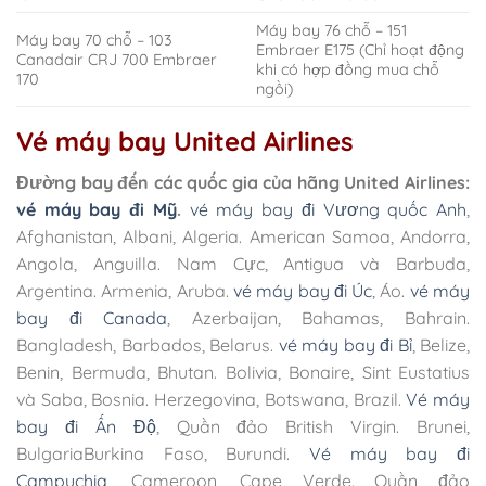
Máy bay 76 chỗ – 151
Máy bay 70 chỗ – 103
Embraer E175 (Chỉ hoạt động
Canadair CRJ 700 Embraer
khi có hợp đồng mua chỗ
170
ngồi)
Vé máy bay United Airlines
Đường bay đến các quốc gia của hãng United Airlines:
vé máy bay đi Mỹ
.
vé máy bay đi Vương quốc Anh
,
Afghanistan, Albani, Algeria. American Samoa, Andorra,
Angola, Anguilla. Nam Cực, Antigua và Barbuda,
Argentina. Armenia, Aruba.
vé máy bay đi Úc
, Áo.
vé máy
bay đi Canada
, Azerbaijan, Bahamas, Bahrain.
Bangladesh, Barbados, Belarus.
vé máy bay đi Bỉ
, Belize,
Benin, Bermuda, Bhutan. Bolivia, Bonaire, Sint Eustatius
và Saba, Bosnia. Herzegovina, Botswana, Brazil.
Vé máy
bay đi Ấn Độ
, Quần đảo British Virgin. Brunei,
BulgariaBurkina Faso, Burundi.
Vé máy bay đi
Campuchia
, Cameroon, Cape Verde. Quần đảo