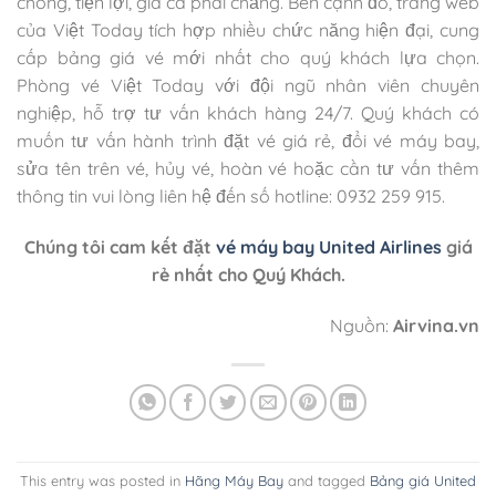
chóng, tiện lợi, giá cả phải chăng. Bên cạnh đó, trang web
của Việt Today tích hợp nhiều chức năng hiện đại, cung
cấp bảng giá vé mới nhất cho quý khách lựa chọn.
Phòng vé Việt Today với đội ngũ nhân viên chuyên
nghiệp, hỗ trợ tư vấn khách hàng 24/7. Quý khách có
muốn tư vấn hành trình đặt vé giá rẻ, đổi vé máy bay,
sửa tên trên vé, hủy vé, hoàn vé hoặc cần tư vấn thêm
thông tin vui lòng liên hệ đến số hotline: 0932 259 915.
Chúng tôi cam kết đặt
vé máy bay United Airlines
giá
rẻ nhất cho Quý Khách.
Nguồn:
Airvina.vn
This entry was posted in
Hãng Máy Bay
and tagged
Bảng giá United