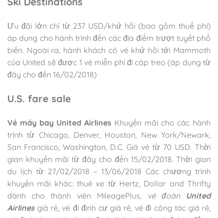
Ski Destinations
Ưu đãi lớn chỉ từ 237 USD/khứ hồi (bao gồm thuế phí)
áp dụng cho hành trình đến các địa điểm trượt tuyết phổ
biến. Ngoài ra, hành khách có vé khứ hồi tới Mammoth
của United sẽ được 1 vé miễn phí đi cáp treo (áp dụng từ
đây cho đến 16/02/2018)
U.S. fare sale
Vé máy bay United Airlines
Khuyến mãi cho các hành
trình từ Chicago, Denver, Houston, New York/Newark,
San Francisco, Washington, D.C. Giá vé từ 70 USD. Thời
gian khuyến mãi từ đây cho đến 15/02/2018. Thời gian
du lịch từ 27/02/2018 – 13/06/2018 Các chương trình
khuyến mãi khác: thuê xe từ Hertz, Dollar and Thrifty
dành cho thành viên MileagePlus,
vé đoàn
United
Airlines
giá rẻ, vé đi định cư giá rẻ, vé đi công tác giá rẻ,