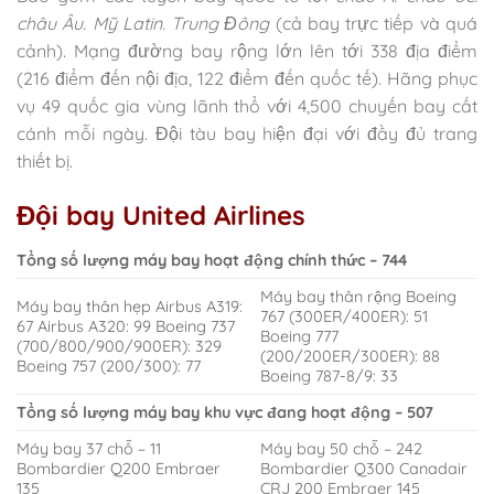
châu Âu. Mỹ Latin. Trung Đông
(cả bay trực tiếp và quá
cảnh). Mạng đường bay rộng lớn lên tới 338 địa điểm
(216 điểm đến nội địa, 122 điểm đến quốc tế). Hãng phục
vụ 49 quốc gia vùng lãnh thổ với 4,500 chuyến bay cất
cánh mỗi ngày. Đội tàu bay hiện đại với đầy đủ trang
thiết bị.
Đội bay United Airlines
Tổng số lượng máy bay hoạt động chính thức – 744
Máy bay thân rộng Boeing
Máy bay thân hẹp Airbus A319:
767 (300ER/400ER): 51
67 Airbus A320: 99 Boeing 737
Boeing 777
(700/800/900/900ER): 329
(200/200ER/300ER): 88
Boeing 757 (200/300): 77
Boeing 787-8/9: 33
Tổng số lượng máy bay khu vực đang hoạt động – 507
Máy bay 37 chỗ – 11
Máy bay 50 chỗ – 242
Bombardier Q200 Embraer
Bombardier Q300 Canadair
135
CRJ 200 Embraer 145