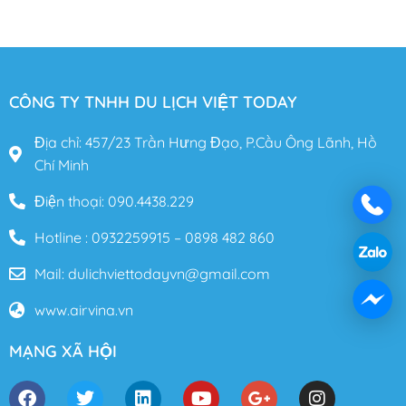
CÔNG TY TNHH DU LỊCH VIỆT TODAY
Địa chỉ: 457/23 Trần Hưng Đạo, P.Cầu Ông Lãnh, Hồ
Chí Minh
Điện thoại: 090.4438.229
Hotline : 0932259915 – 0898 482 860
Mail: dulichviettodayvn@gmail.com
www.airvina.vn
MẠNG XÃ HỘI