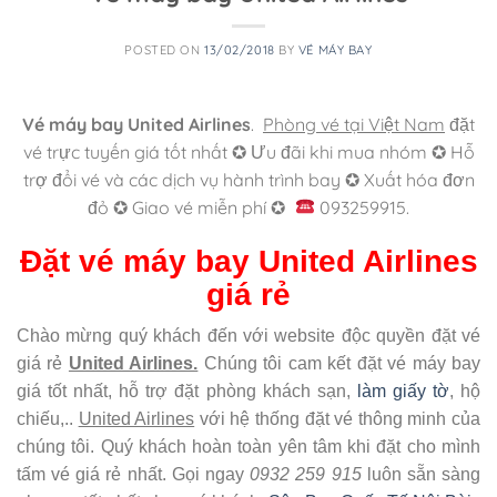
POSTED ON
13/02/2018
BY
VÉ MÁY BAY
Vé máy bay United Airlines
.
Phòng vé tại Việt Nam
đặt
vé trực tuyến giá tốt nhất ✪ Ưu đãi khi mua nhóm ✪ Hỗ
trợ đổi vé và các dịch vụ hành trình bay ✪ Xuất hóa đơn
đỏ ✪ Giao vé miễn phí ✪
093259915.
Đặt vé máy bay United Airlines
giá rẻ
Chào mừng quý khách đến với website độc quyền đặt vé
giá rẻ
United Airlines.
Chúng tôi cam kết đặt vé máy bay
giá tốt nhất, hỗ trợ đặt phòng khách sạn,
làm giấy tờ
, hộ
chiếu,..
United Airlines
với hệ thống đặt vé thông minh của
chúng tôi. Quý khách hoàn toàn yên tâm khi đặt cho mình
tấm vé giá rẻ nhất. Gọi ngay
0932 259 915
luôn sẵn sàng