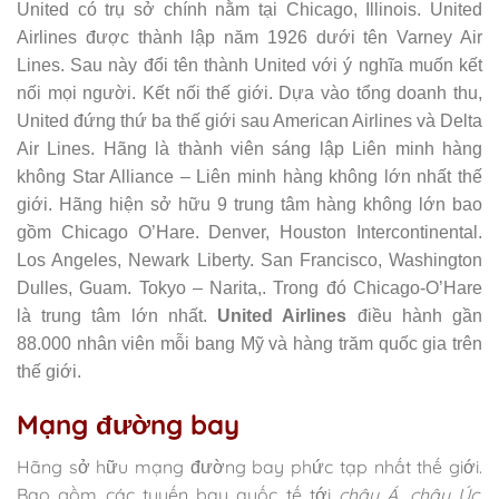
United có trụ sở chính nằm tại Chicago, Illinois. United
Airlines được thành lập năm 1926 dưới tên Varney Air
Lines. Sau này đổi tên thành United với ý nghĩa muốn kết
nối mọi người. Kết nối thế giới. Dựa vào tổng doanh thu,
United đứng thứ ba thế giới sau American Airlines và Delta
Air Lines. Hãng là thành viên sáng lập Liên minh hàng
không Star Alliance – Liên minh hàng không lớn nhất thế
giới. Hãng hiện sở hữu 9 trung tâm hàng không lớn bao
gồm Chicago O’Hare. Denver, Houston Intercontinental.
Los Angeles, Newark Liberty. San Francisco, Washington
Dulles, Guam. Tokyo – Narita,. Trong đó Chicago-O’Hare
là trung tâm lớn nhất.
United Airlines
điều hành gần
88.000 nhân viên mỗi bang Mỹ và hàng trăm quốc gia trên
thế giới.
Mạng đường bay
Hãng sở hữu mạng đường bay phức tạp nhất thế giới.
Bao gồm các tuyến bay quốc tế tới
châu Á. châu Úc.