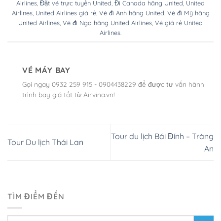
Airlines
,
Đặt vé trực tuyến United
,
Đi Canada hãng United
,
United
Airlines
,
United Airlines giá rẻ
,
Vé đi Anh hãng United
,
Vé đi Mỹ hãng
United Airlines
,
Vé đi Nga hãng United Airlines
,
Vé giá rẻ United
Airlines
.
VÉ MÁY BAY
Gọi ngay 0932 259 915 - 0904438229 để được tư vấn hành
trình bay giá tốt từ Airvina.vn!
Tour du lịch Bái Đính – Tràng
Tour Du lịch Thái Lan
An
TÌM ĐIỂM ĐẾN