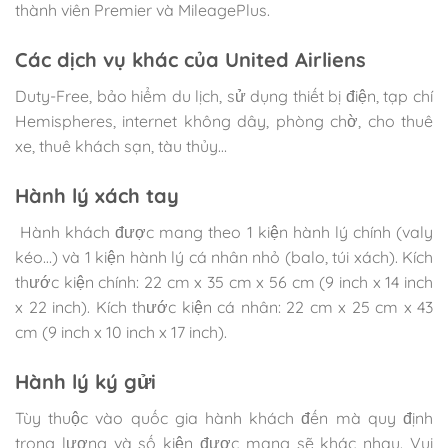
thành viên Premier và MileagePlus.
Các dịch vụ khác của United Airliens
Duty-Free, bảo hiểm du lịch, sử dụng thiết bị điện, tạp chí
Hemispheres, internet không dây, phòng chờ, cho thuê
xe, thuê khách sạn, tàu thủy…
Hành lý xách tay
Hành khách được mang theo 1 kiện hành lý chính (valy
kéo…) và 1 kiện hành lý cá nhân nhỏ (balo, túi xách). Kích
thước kiện chính: 22 cm x 35 cm x 56 cm (9 inch x 14 inch
x 22 inch). Kích thước kiện cá nhân: 22 cm x 25 cm x 43
cm (9 inch x 10 inch x 17 inch).
Hành lý ký gửi
Tùy thuộc vào quốc gia hành khách đến mà quy định
trọng lượng và số kiện được mang sẽ khác nhau. Vui