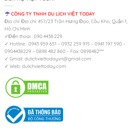
CÔNG TY TNHH DU LỊCH VIỆT TODAY
Địa chỉ: Địa chỉ: 457/23 Trần Hưng Đạo, Cầu Kho, Quận 1,
Hồ Chí Minh
✓Điện thoại : 090.4438.229
✓ Hotline : 0943 959 651 – 0932 259 915 – 0941 197 590 –
0904438229 – 0898 482 860 – Fax: 0898482***
✓ Gmail: dulichviettodayvn@gmail.com
✓ Web: dulichviettoday.com