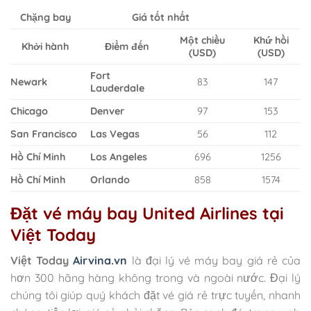
Chặng bay
Giá tốt nhất
Một chiều
Khứ hồi
Khởi hành
Điểm đến
(USD)
(USD)
Fort
Newark
83
147
Lauderdale
Chicago
Denver
97
153
San Francisco
Las Vegas
56
112
Hồ Chí Minh
Los Angeles
696
1256
Hồ Chí Minh
Orlando
858
1574
Đặt vé máy bay United Airlines tại
Việt Today
Việt Today
Airvina.vn
là đại lý vé máy bay giá rẻ của
hơn 300 hãng hàng không trong và ngoài nước. Đại lý
chúng tôi giúp quý khách đặt vé giá rẻ trực tuyến, nhanh