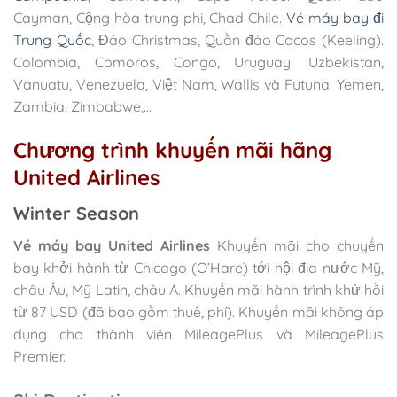
Cayman, Cộng hòa trung phi, Chad Chile.
Vé máy bay đi
Trung Quốc
, Đảo Christmas, Quần đảo Cocos (Keeling).
Colombia, Comoros, Congo, Uruguay. Uzbekistan,
Vanuatu, Venezuela, Việt Nam, Wallis và Futuna. Yemen,
Zambia, Zimbabwe,…
Chương trình khuyến mãi hãng
United Airlines
Winter Season
Vé máy bay United Airlines
Khuyến mãi cho chuyến
bay khởi hành từ Chicago (O’Hare) tới nội địa nước Mỹ,
châu Âu, Mỹ Latin, châu Á. Khuyến mãi hành trình khứ hồi
từ 87 USD (đã bao gồm thuế, phí). Khuyến mãi không áp
dụng cho thành viên MileagePlus và MileagePlus
Premier.