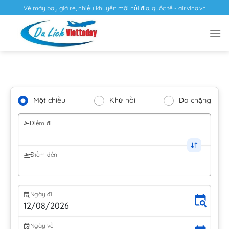
Vé máy bay giá rẻ, nhiều khuyến mãi nội địa, quốc tế - airvina.vn
Một chiều
Khứ hồi
Đa chặng
Điểm đi
Điểm đến
Ngày đi
Ngày về