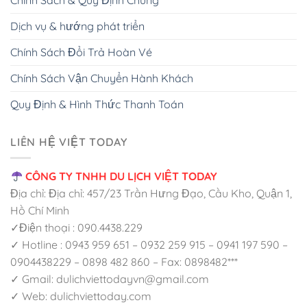
Dịch vụ & hướng phát triển
Chính Sách Đổi Trả Hoàn Vé
Chính Sách Vận Chuyển Hành Khách
Quy Định & Hình Thức Thanh Toán
LIÊN HỆ VIỆT TODAY
CÔNG TY TNHH DU LỊCH VIỆT TODAY
Địa chỉ: Địa chỉ: 457/23 Trần Hưng Đạo, Cầu Kho, Quận 1,
Hồ Chí Minh
✓Điện thoại : 090.4438.229
✓ Hotline : 0943 959 651 – 0932 259 915 – 0941 197 590 –
0904438229 – 0898 482 860 – Fax: 0898482***
✓ Gmail: dulichviettodayvn@gmail.com
✓ Web: dulichviettoday.com