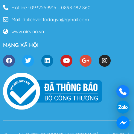
Hotline : 0932259915 – 0898 482 860
Mail: dulichviettodayvn@gmail.com
www.airvina.vn
MẠNG XÃ HỘI