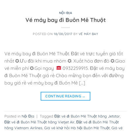
NỘI ĐỊA
Vé máy bay đi Buôn Mê Thuột
POSTED ON
18/08/2017
BY
VÉ MÁY BAY
Vé máy bay đi Buôn Mê Thuột. Đặt vé trực tuyến giá tốt
nhất ✪.Ưu đãi khi mua nhóm ✪. Xuất hóa đơn đỏ ✪.Giao
vé miễn phí ✪.Gọi ngay
0932259915. Đặt vé máy bay
đi Buôn Mê Thuột giá rẻ Chào mừng bạn đến với đường
bay giá rẻ vé máy bay đi Buôn Mê […]
CONTINUE READING
→
Posted in
Nội Địa
|
Tagged
Đặt vé đi Buôn Mê Thuột hãng Jetstar
,
Đặt vé đi Buôn Mê Thuột hãng Vietjet Air
,
Đặt vé đi Buôn Mê Thuột
hãng Vietnam Airlines
,
Giá vé khứ hồi Hà Nội Buôn Mê Thuột
,
Giá vé