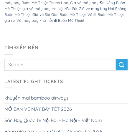
máy bay Buôn Mê Thuột Thanh Hóa
,
Giá vé máy bay Đà Nẵng Buôn
Mê Thuột
,
giá vé máy bay Hà Nội đăk lăk
,
Giá vé máy bay Hải Phòng
Buôn Mê Thuột
,
Giá vé Sài Gòn Buôn Mê Thuột
,
Vé đi Buôn Mê Thuột
giá rẻ
,
Vé máy bay khứ hồi đi Buôn Mê Thuột
TÌM ĐIỂM ĐẾN
LATEST FLIGHT TICKETS
khuyến mại bamboo airways
MỞ BÁN VÉ MÁY BAY TẾT 2026
Sân Bay Quốc Tế Nội Bài – Hà Nội – Việt Nam
Bảng giá vé máy bay Vietjet Air mùa hè 2026