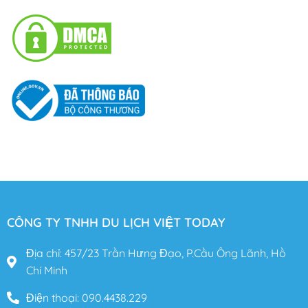
CÔNG TY TNHH DU LỊCH VIỆT TODAY
Địa chỉ: 457/23 Trần Hưng Đạo, P.Cầu Ông Lãnh, Hồ
Chí Minh
Điện thoại: 090.4438.229