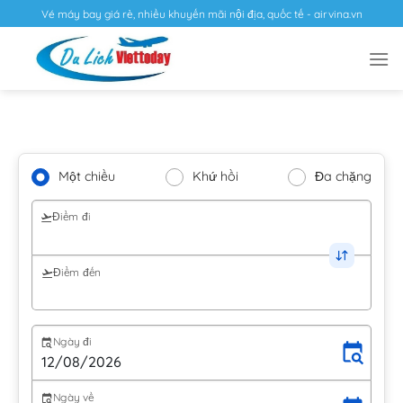
Vé máy bay giá rẻ, nhiều khuyến mãi nội địa, quốc tế - airvina.vn
Một chiều
Khứ hồi
Đa chặng
Điểm đi
Điểm đến
Ngày đi
Ngày về