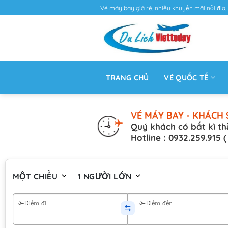
Vé máy bay giá rẻ, nhiều khuyến mãi nội địa, 
TRANG CHỦ
VÉ QUỐC TẾ
VÉ MÁY BAY - KHÁCH 
Quý khách có bất kì th
Hotline : 0932.259.915 
MỘT CHIỀU
1 NGƯỜI LỚN
Điểm đi
Điểm đến