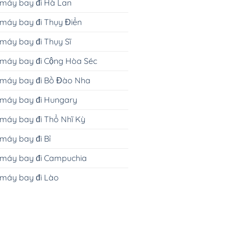
 máy bay đi Hà Lan
máy bay đi Thụy Điển
máy bay đi Thụy Sĩ
 máy bay đi Cộng Hòa Séc
 máy bay đi Bồ Đào Nha
 máy bay đi Hungary
máy bay đi Thổ Nhĩ Kỳ
máy bay đi Bỉ
 máy bay đi Campuchia
 máy bay đi Lào