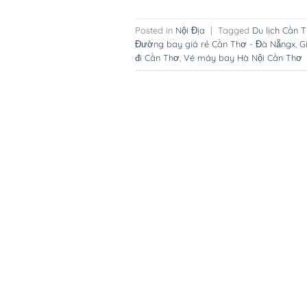
Posted in
Nội Địa
|
Tagged
Du lịch Cần 
Đường bay giá rẻ Cần Thơ - Đà Nẵngx
,
G
đi Cần Thơ
,
Vé máy bay Hà Nội Cần Thơ