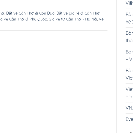
Vi
Thơ
,
Đặt vé Cần Thơ đi Côn Đảo
,
Đặt vé giá rẻ đi Cần Thơ
,
Bản
iá vé Cần Thơ đi Phú Quốc
,
Giá vé từ Cần Thơ - Hà Nội
,
Vé
hè
Bản
th
Bản
– V
Bản
Vie
Vie
dịp
VN
Eve