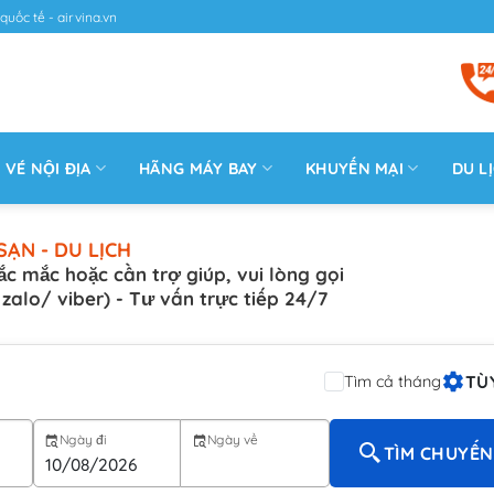
quốc tế - airvina.vn
VÉ NỘI ĐỊA
HÃNG MÁY BAY
KHUYẾN MẠI
DU L
SẠN - DU LỊCH
ắc mắc hoặc cần trợ giúp, vui lòng gọi
( zalo/ viber) - Tư vấn trực tiếp 24/7
TÙ
Tìm cả tháng
Ngày đi
Ngày về
TÌM CHUYẾN