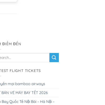
M ĐIỂM ĐẾN
TEST FLIGHT TICKETS
uyến mại bamboo airways
 BÁN VÉ MÁY BAY TẾT 2026
 Bay Quốc Tế Nội Bài – Hà Nội –