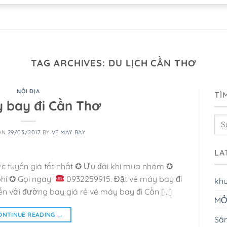
TAG ARCHIVES:
DU LỊCH CẦN THƠ
NỘI ĐỊA
TÌ
 bay đi Cần Thơ
ON
29/03/2017
BY
VÉ MÁY BAY
LA
ực tuyến giá tốt nhất ✪ Ưu đãi khi mua nhóm ✪
phí ✪ Gọi ngay
0932259915. Đặt vé máy bay đi
kh
n với đường bay giá rẻ vé máy bay đi Cần […]
MỞ
ONTINUE READING
→
Sân