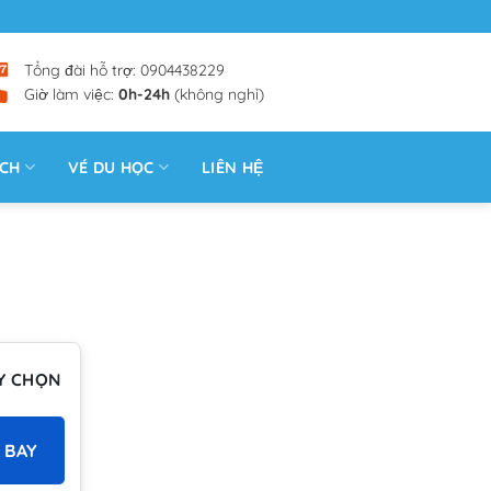
Tổng đài hỗ trợ: 0904438229
Giờ làm việc:
0h-24h
(không nghỉ)
ỊCH
VÉ DU HỌC
LIÊN HỆ
Y CHỌN
 BAY