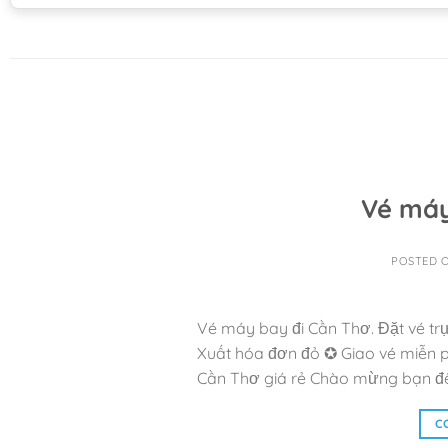
Vé máy
POSTED 
Vé máy bay đi Cần Thơ. Đặt vé tr
Xuất hóa đơn đỏ ✪ Giao vé miễn 
Cần Thơ giá rẻ Chào mừng bạn đế
C