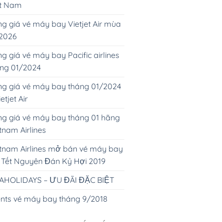
ệt Nam
g giá vé máy bay Vietjet Air mùa
 2026
g giá vé máy bay Pacific airlines
áng 01/2024
g giá vé máy bay tháng 01/2024
ietjet Air
g giá vé máy bay tháng 01 hãng
tnam Airlines
tnam Airlines mở bán vé máy bay
 Tết Nguyên Đán Kỷ Hợi 2019
AHOLIDAYS – ƯU ĐÃI ĐẶC BIỆT
nts vé máy bay tháng 9/2018