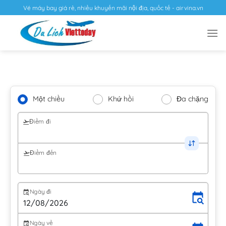
Vé máy bay giá rẻ, nhiều khuyến mãi nội địa, quốc tế - airvina.vn
Một chiều
Khứ hồi
Đa chặng
Điểm đi
Điểm đến
Ngày đi
Ngày về