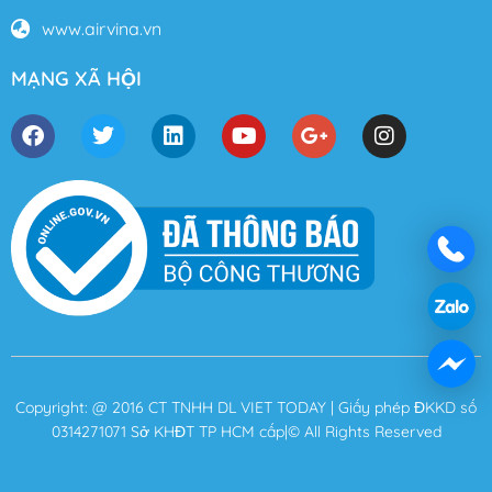
www.airvina.vn
MẠNG XÃ HỘI
Copyright: @ 2016 CT TNHH DL VIET TODAY | Giấy phép ĐKKD số
0314271071 Sở KHĐT TP HCM cấp|© All Rights Reserved