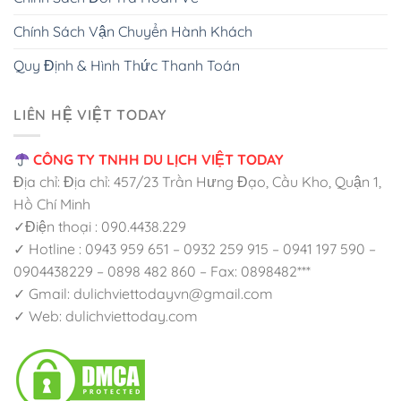
Chính Sách Vận Chuyển Hành Khách
Quy Định & Hình Thức Thanh Toán
LIÊN HỆ VIỆT TODAY
CÔNG TY TNHH DU LỊCH VIỆT TODAY
Địa chỉ: Địa chỉ: 457/23 Trần Hưng Đạo, Cầu Kho, Quận 1,
Hồ Chí Minh
✓Điện thoại : 090.4438.229
✓ Hotline : 0943 959 651 – 0932 259 915 – 0941 197 590 –
0904438229 – 0898 482 860 – Fax: 0898482***
✓ Gmail: dulichviettodayvn@gmail.com
✓ Web: dulichviettoday.com