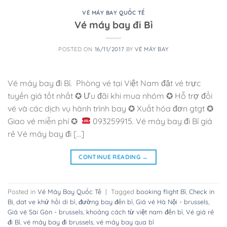
VÉ MÁY BAY QUỐC TẾ
Vé máy bay đi Bỉ
POSTED ON
16/11/2017
BY
VÉ MÁY BAY
Vé máy bay đi Bỉ. Phòng vé tại Việt Nam đặt vé trực
tuyến giá tốt nhất ✪ Ưu đãi khi mua nhóm ✪ Hỗ trợ đổi
vé và các dịch vụ hành trình bay ✪ Xuất hóa đơn gtgt ✪
Giao vé miễn phí ✪
093259915. Vé máy bay đi Bỉ giá
rẻ Vé máy bay đi […]
CONTINUE READING
→
Posted in
Vé Máy Bay Quốc Tế
|
Tagged
booking flight Bỉ
,
Check in
Bi
,
dat ve khứ hồi di bỉ
,
đường bay đến bỉ
,
Giá vé Hà Nội - brussels
,
Giá vé Sài Gòn - brussels
,
khoảng cách từ việt nam đến bỉ
,
Vé giá rẻ
đi Bỉ
,
vé máy bay đi brussels
,
vé máy bay qua bỉ