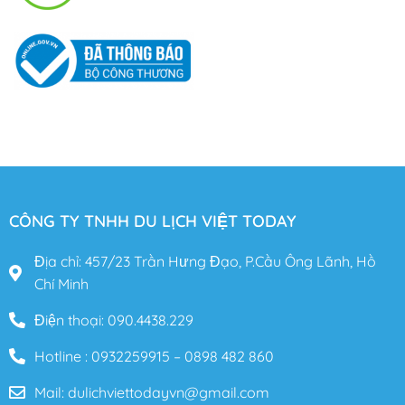
CÔNG TY TNHH DU LỊCH VIỆT TODAY
Địa chỉ: 457/23 Trần Hưng Đạo, P.Cầu Ông Lãnh, Hồ
Chí Minh
Điện thoại: 090.4438.229
Hotline : 0932259915 – 0898 482 860
Mail: dulichviettodayvn@gmail.com