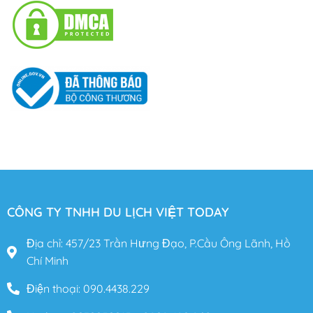
CÔNG TY TNHH DU LỊCH VIỆT TODAY
Địa chỉ: 457/23 Trần Hưng Đạo, P.Cầu Ông Lãnh, Hồ
Chí Minh
Điện thoại: 090.4438.229