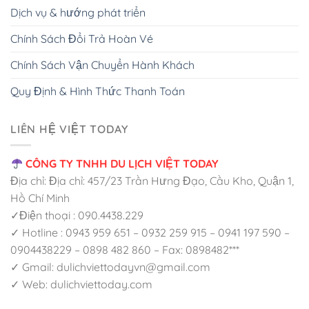
Dịch vụ & hướng phát triển
Chính Sách Đổi Trả Hoàn Vé
Chính Sách Vận Chuyển Hành Khách
Quy Định & Hình Thức Thanh Toán
LIÊN HỆ VIỆT TODAY
CÔNG TY TNHH DU LỊCH VIỆT TODAY
Địa chỉ: Địa chỉ: 457/23 Trần Hưng Đạo, Cầu Kho, Quận 1,
Hồ Chí Minh
✓Điện thoại : 090.4438.229
✓ Hotline : 0943 959 651 – 0932 259 915 – 0941 197 590 –
0904438229 – 0898 482 860 – Fax: 0898482***
✓ Gmail: dulichviettodayvn@gmail.com
✓ Web: dulichviettoday.com