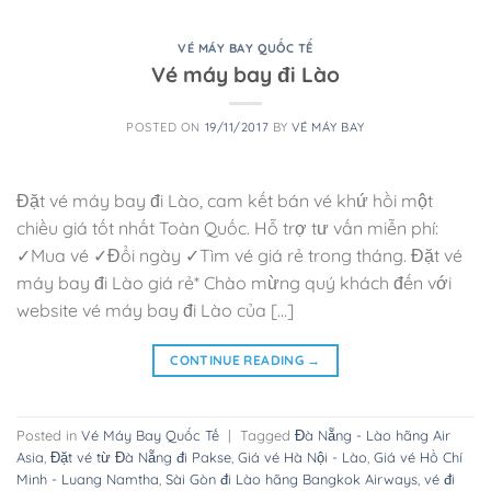
VÉ MÁY BAY QUỐC TẾ
Vé máy bay đi Lào
POSTED ON
19/11/2017
BY
VÉ MÁY BAY
Đặt vé máy bay đi Lào, cam kết bán vé khứ hồi một
chiều giá tốt nhất Toàn Quốc. Hỗ trợ tư vấn miễn phí:
✓Mua vé ✓Đổi ngày ✓Tìm vé giá rẻ trong tháng. Đặt vé
máy bay đi Lào giá rẻ* Chào mừng quý khách đến với
website vé máy bay đi Lào của […]
CONTINUE READING
→
Posted in
Vé Máy Bay Quốc Tế
|
Tagged
Đà Nẵng - Lào hãng Air
Asia
,
Đặt vé từ Đà Nẵng đi Pakse
,
Giá vé Hà Nội - Lào
,
Giá vé Hồ Chí
Minh - Luang Namtha
,
Sài Gòn đi Lào hãng Bangkok Airways
,
vé đi