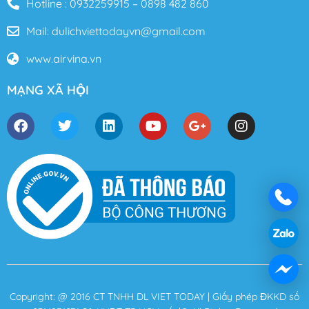
Hotline : 0932259915 – 0898 482 860
Mail: dulichviettodayvn@gmail.com
www.airvina.vn
MẠNG XÃ HỘI
Copyright: @ 2016 CT TNHH DL VIET TODAY | Giấy phép ĐKKD số