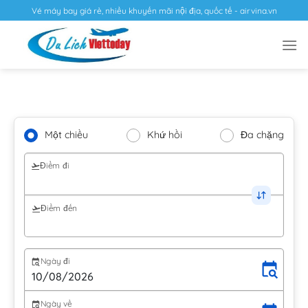
Vé máy bay giá rẻ, nhiều khuyến mãi nội địa, quốc tế - airvina.vn
Một chiều
Khứ hồi
Đa chặng
Điểm đi
Điểm đến
Ngày đi
Ngày về