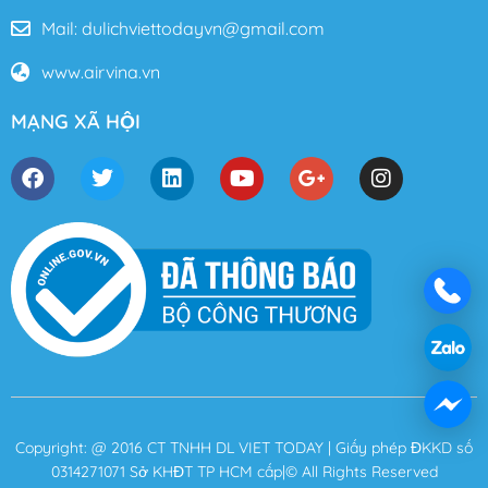
Mail: dulichviettodayvn@gmail.com
www.airvina.vn
MẠNG XÃ HỘI
Copyright: @ 2016 CT TNHH DL VIET TODAY | Giấy phép ĐKKD số
0314271071 Sở KHĐT TP HCM cấp|© All Rights Reserved