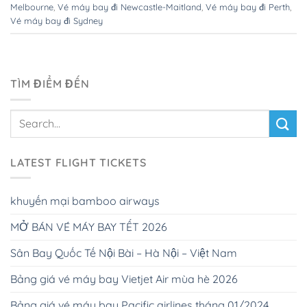
Melbourne
,
Vé máy bay đi Newcastle-Maitland
,
Vé máy bay đi Perth
,
Vé máy bay đi Sydney
TÌM ĐIỂM ĐẾN
LATEST FLIGHT TICKETS
khuyến mại bamboo airways
MỞ BÁN VÉ MÁY BAY TẾT 2026
Sân Bay Quốc Tế Nội Bài – Hà Nội – Việt Nam
Bảng giá vé máy bay Vietjet Air mùa hè 2026
Bảng giá vé máy bay Pacific airlines tháng 01/2024