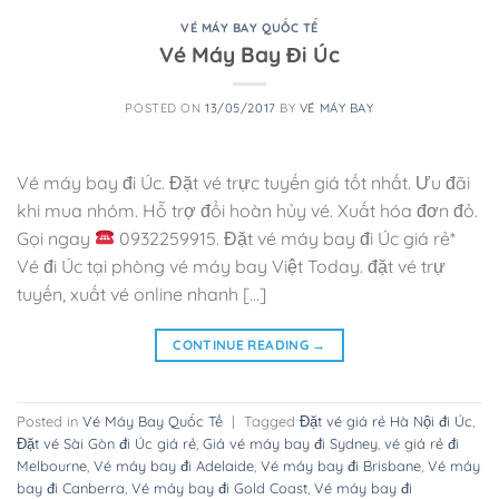
VÉ MÁY BAY QUỐC TẾ
Vé Máy Bay Đi Úc
POSTED ON
13/05/2017
BY
VÉ MÁY BAY
Vé máy bay đi Úc. Đặt vé trực tuyến giá tốt nhất. Ưu đãi
khi mua nhóm. Hỗ trợ đổi hoàn hủy vé. Xuất hóa đơn đỏ.
Gọi ngay
0932259915. Đặt vé máy bay đi Úc giá rẻ*
Vé đi Úc tại phòng vé máy bay Việt Today. đặt vé trự
tuyến, xuất vé online nhanh […]
CONTINUE READING
→
Posted in
Vé Máy Bay Quốc Tế
|
Tagged
Đặt vé giá rẻ Hà Nội đi Úc
,
Đặt vé Sài Gòn đi Úc giá rẻ
,
Giá vé máy bay đi Sydney
,
vé giá rẻ đi
Melbourne
,
Vé máy bay đi Adelaide
,
Vé máy bay đi Brisbane
,
Vé máy
bay đi Canberra
,
Vé máy bay đi Gold Coast
,
Vé máy bay đi