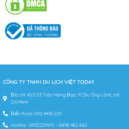
CÔNG TY TNHH DU LỊCH VIỆT TODAY
Địa chỉ: 457/23 Trần Hưng Đạo, P.Cầu Ông Lãnh, Hồ
Chí Minh
Điện thoại: 090.4438.229
Hotline : 0932259915 – 0898 482 860