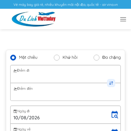
Vé máy bay giá rẻ, nhiều khuyến mãi nội địa, quốc tế - airvina.vn
Một chiều
Khứ hồi
Đa chặng
Điểm đi
Điểm đến
Ngày đi
Ngày về