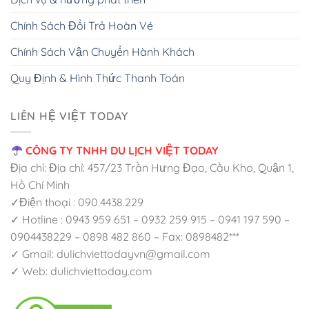
Chính Sách Đổi Trả Hoàn Vé
Chính Sách Vận Chuyển Hành Khách
Quy Định & Hình Thức Thanh Toán
LIÊN HỆ VIỆT TODAY
CÔNG TY TNHH DU LỊCH VIỆT TODAY
Địa chỉ: Địa chỉ: 457/23 Trần Hưng Đạo, Cầu Kho, Quận 1,
Hồ Chí Minh
✓Điện thoại : 090.4438.229
✓ Hotline : 0943 959 651 – 0932 259 915 – 0941 197 590 –
0904438229 – 0898 482 860 – Fax: 0898482***
✓ Gmail: dulichviettodayvn@gmail.com
✓ Web: dulichviettoday.com