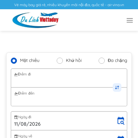
Vé máy bay giá rẻ, nhiều khuyến mãi nội địa, quốc tế - airvina.vn
Một chiều
Khứ hồi
Đa chặng
Điểm đi
Điểm đến
Ngày đi
Ngày về