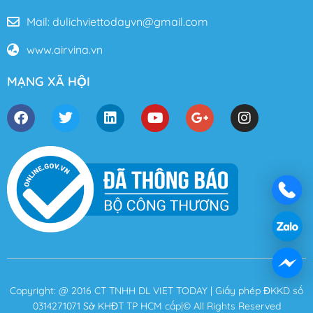
Mail: dulichviettodayvn@gmail.com
www.airvina.vn
MẠNG XÃ HỘI
Copyright: @ 2016 CT TNHH DL VIET TODAY | Giấy phép ĐKKD số
0314271071 Sở KHĐT TP HCM cấp|© All Rights Reserved