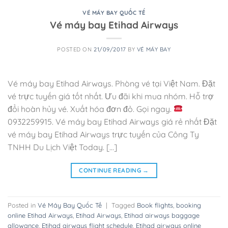
VÉ MÁY BAY QUỐC TẾ
Vé máy bay Etihad Airways
POSTED ON
21/09/2017
BY
VÉ MÁY BAY
Vé máy bay Etihad Airways. Phòng vé tại Việt Nam. Đặt
vé trực tuyến giá tốt nhất. Ưu đãi khi mua nhóm. Hỗ trợ
đổi hoàn hủy vé. Xuất hóa đơn đỏ. Gọi ngay.
0932259915. Vé máy bay Etihad Airways giá rẻ nhất Đặt
vé máy bay Etihad Airways trực tuyến của Công Ty
TNHH Du Lịch Việt Today. […]
CONTINUE READING
→
Posted in
Vé Máy Bay Quốc Tế
|
Tagged
Book flights
,
booking
online Etihad Airways
,
Etihad Airways
,
Etihad airways baggage
allowance
,
Etihad airways flight schedule
,
Etihad airways online