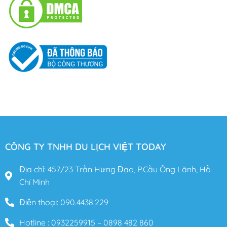
CÔNG TY TNHH DU LỊCH VIỆT TODAY
Địa chỉ: 457/23 Trần Hưng Đạo, P.Cầu Ông Lãnh, Hồ
Chí Minh
Điện thoại: 090.4438.229
Hotline : 0932259915 – 0898 482 860