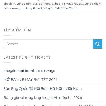
check in
,
Etihad airways partners
,
Etihad airways review
,
Etihad flight
ticket rates
,
tracking Etihad
,
Vé giá rẻ đi Abbu Dhabi
TÌM ĐIỂM ĐẾN
LATEST FLIGHT TICKETS
khuyến mại bamboo airways
MỞ BÁN VÉ MÁY BAY TẾT 2026
Sân Bay Quốc Tế Nội Bài – Hà Nội – Việt Nam
Bảng giá vé máy bay Vietjet Air mùa hè 2026