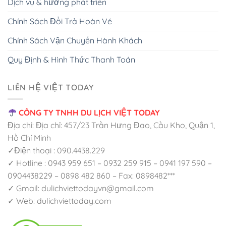
Dịch vụ & hướng phát triển
Chính Sách Đổi Trả Hoàn Vé
Chính Sách Vận Chuyển Hành Khách
Quy Định & Hình Thức Thanh Toán
LIÊN HỆ VIỆT TODAY
CÔNG TY TNHH DU LỊCH VIỆT TODAY
Địa chỉ: Địa chỉ: 457/23 Trần Hưng Đạo, Cầu Kho, Quận 1,
Hồ Chí Minh
✓Điện thoại : 090.4438.229
✓ Hotline : 0943 959 651 – 0932 259 915 – 0941 197 590 –
0904438229 – 0898 482 860 – Fax: 0898482***
✓ Gmail: dulichviettodayvn@gmail.com
✓ Web: dulichviettoday.com