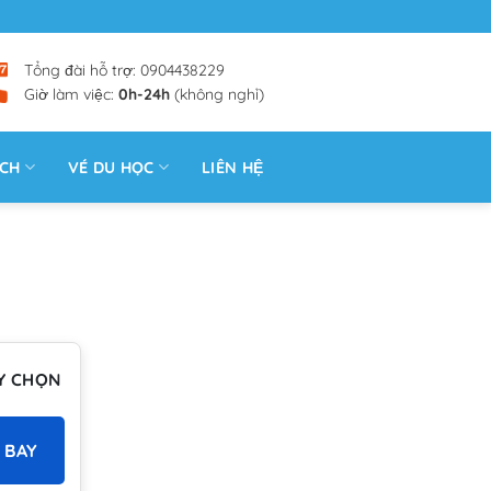
Tổng đài hỗ trợ: 0904438229
Giờ làm việc:
0h-24h
(không nghỉ)
ỊCH
VÉ DU HỌC
LIÊN HỆ
Y CHỌN
 BAY