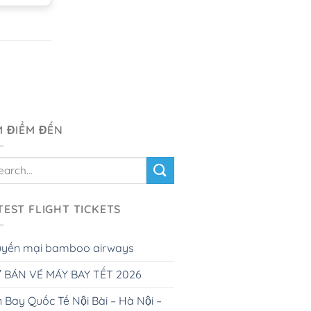
M ĐIỂM ĐẾN
TEST FLIGHT TICKETS
uyến mại bamboo airways
 BÁN VÉ MÁY BAY TẾT 2026
 Bay Quốc Tế Nội Bài – Hà Nội –