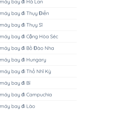
 máy bay đi Hà Lan
máy bay đi Thụy Điển
máy bay đi Thụy Sĩ
 máy bay đi Cộng Hòa Séc
 máy bay đi Bồ Đào Nha
 máy bay đi Hungary
máy bay đi Thổ Nhĩ Kỳ
máy bay đi Bỉ
 máy bay đi Campuchia
 máy bay đi Lào