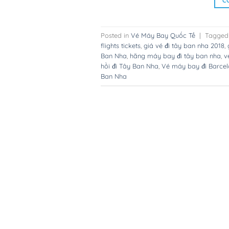
C
Posted in
Vé Máy Bay Quốc Tế
|
Tagge
flights tickets
,
giá vé đi tây ban nha 2018
,
Ban Nha
,
hãng máy bay đi tây ban nha
,
v
hồi đi Tây Ban Nha
,
Vé máy bay đi Barce
Ban Nha