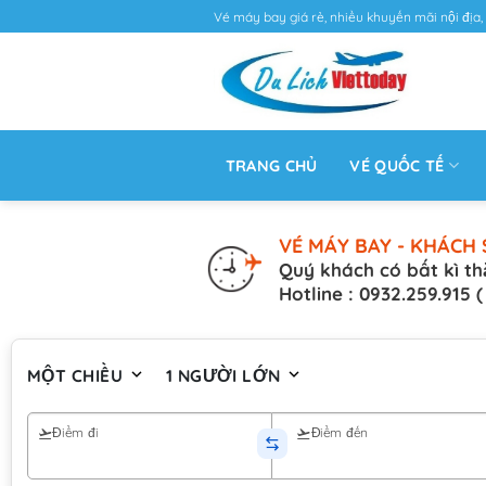
Vé máy bay giá rẻ, nhiều khuyến mãi nội địa, 
TRANG CHỦ
VÉ QUỐC TẾ
VÉ MÁY BAY - KHÁCH 
Quý khách có bất kì th
Hotline : 0932.259.915 
MỘT CHIỀU
1 NGƯỜI LỚN
Điểm đi
Điểm đến