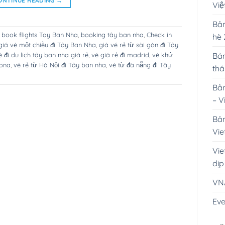
ONTINUE READING
→
Vi
Bản
d
book flights Tay Ban Nha
,
booking tây ban nha
,
Check in
hè
giá vé một chiều đi Tây Ban Nha
,
giá vé rẻ từ sài gòn đi Tây
Bản
é đi du lịch tây ban nha giá rẻ
,
vé giá rẻ đi madrid
,
vé khứ
lona
,
vé rẻ từ Hà Nội đi Tây ban nha
,
vé từ đà nẵng đi Tây
th
Bản
– V
Bản
Vie
Vie
dịp
VN
Eve