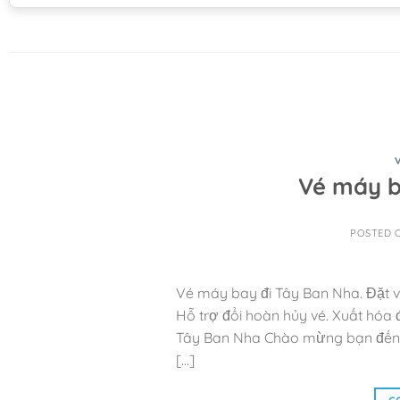
Vé máy b
POSTED 
Vé máy bay đi Tây Ban Nha. Đặt vé
Hỗ trợ đổi hoàn hủy vé. Xuất hóa
Tây Ban Nha Chào mừng bạn đến vớ
[…]