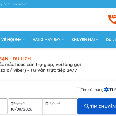
quốc tế - airvina.vn
VÉ NỘI ĐỊA
HÃNG MÁY BAY
KHUYẾN MẠI
DU L
SẠN - DU LỊCH
ắc mắc hoặc cần trợ giúp, vui lòng gọi
( zalo/ viber) - Tư vấn trực tiếp 24/7
TÙ
Tìm cả tháng
Ngày đi
Ngày về
TÌM CHUYẾN