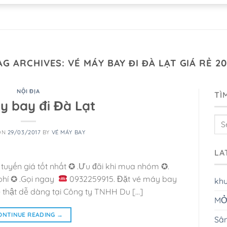
AG ARCHIVES:
VÉ MÁY BAY ĐI ĐÀ LẠT GIÁ RẺ 20
NỘI ĐỊA
TÌ
y bay đi Đà Lạt
ON
29/03/2017
BY
VÉ MÁY BAY
LA
 tuyến giá tốt nhất ✪ .Ưu đãi khi mua nhóm ✪.
phí ✪ .Gọi ngay
0932259915. Đặt vé máy bay
kh
rẻ thật dễ dàng tại Công ty TNHH Du […]
MỞ
ONTINUE READING
→
Sân