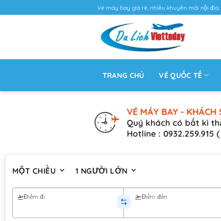
Vé máy bay giá rẻ, nhiều khuyến mãi nội địa, 
TRANG CHỦ
VÉ QUỐC TẾ
VÉ MÁY BAY - KHÁCH 
Quý khách có bất kì th
Hotline : 0932.259.915 
MỘT CHIỀU
1 NGƯỜI LỚN
Điểm đi
Điểm đến