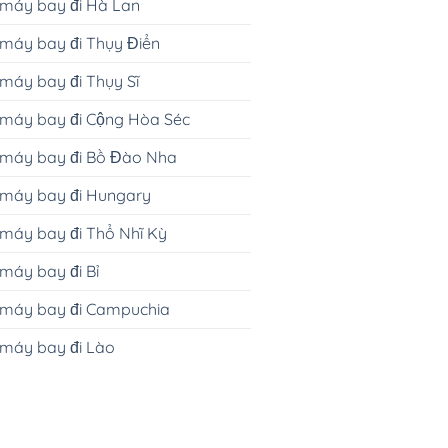
 máy bay đi Hà Lan
máy bay đi Thụy Điển
máy bay đi Thụy Sĩ
 máy bay đi Cộng Hòa Séc
 máy bay đi Bồ Đào Nha
 máy bay đi Hungary
máy bay đi Thổ Nhĩ Kỳ
máy bay đi Bỉ
 máy bay đi Campuchia
 máy bay đi Lào