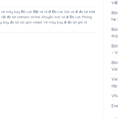
Vi
ý vé máy bay Đà Lạt
,
Đặt vé rẻ đi Đà Lạt
,
Giá vé đi đà lạt khứ
Bản
 nội đà lạt vietnam airline
,
Khuyến mại vé đi Đà Lạt
,
Phòng
hè
 bay đà lạt sài gòn vietjet
,
Vé máy bay đi đà lạt giá rẻ
Bản
th
Bản
– V
Bản
Vie
Vie
dịp
VN
Eve