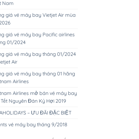
ệt Nam
g giá vé máy bay Vietjet Air mùa
 2026
g giá vé máy bay Pacific airlines
áng 01/2024
g giá vé máy bay tháng 01/2024
ietjet Air
g giá vé máy bay tháng 01 hãng
tnam Airlines
tnam Airlines mở bán vé máy bay
 Tết Nguyên Đán Kỷ Hợi 2019
AHOLIDAYS – ƯU ĐÃI ĐẶC BIỆT
nts vé máy bay tháng 9/2018