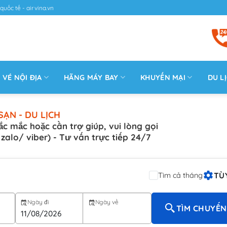
quốc tế - airvina.vn
VÉ NỘI ĐỊA
HÃNG MÁY BAY
KHUYẾN MẠI
DU L
SẠN - DU LỊCH
ắc mắc hoặc cần trợ giúp, vui lòng gọi
( zalo/ viber) - Tư vấn trực tiếp 24/7
TÙ
Tìm cả tháng
Ngày đi
Ngày về
TÌM CHUYẾN