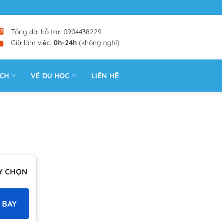
Tổng đài hỗ trợ: 0904438229
Giờ làm việc:
0h-24h
(không nghỉ)
ỊCH
VÉ DU HỌC
LIÊN HỆ
Y CHỌN
 BAY