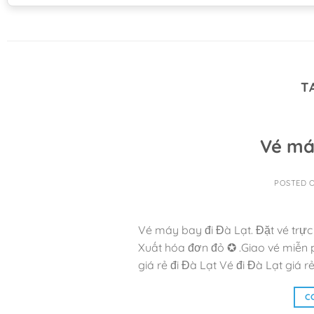
T
Vé má
POSTED 
Vé máy bay đi Đà Lạt. Đặt vé trực
Xuất hóa đơn đỏ ✪ .Giao vé miễn 
giá rẻ đi Đà Lạt Vé đi Đà Lạt giá 
C