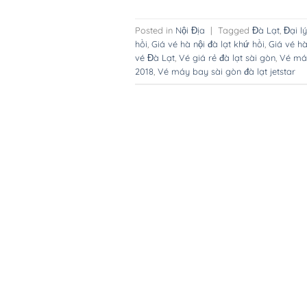
Posted in
Nội Địa
|
Tagged
Đà Lạt
,
Đại l
hồi
,
Giá vé hà nội đà lạt khứ hồi
,
Giá vé hà
vé Đà Lạt
,
Vé giá rẻ đà lạt sài gòn
,
Vé máy
2018
,
Vé máy bay sài gòn đà lạt jetstar