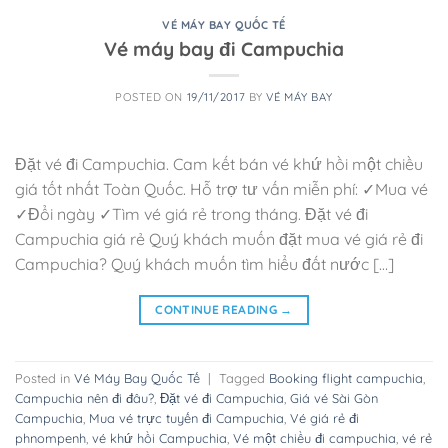
VÉ MÁY BAY QUỐC TẾ
Vé máy bay đi Campuchia
POSTED ON
19/11/2017
BY
VÉ MÁY BAY
Đặt vé đi Campuchia. Cam kết bán vé khứ hồi một chiều
giá tốt nhất Toàn Quốc. Hỗ trợ tư vấn miễn phí: ✓Mua vé
✓Đổi ngày ✓Tìm vé giá rẻ trong tháng. Đặt vé đi
Campuchia giá rẻ Quý khách muốn đặt mua vé giá rẻ đi
Campuchia? Quý khách muốn tìm hiểu đất nước […]
CONTINUE READING
→
Posted in
Vé Máy Bay Quốc Tế
|
Tagged
Booking flight campuchia
,
Campuchia nên đi đâu?
,
Đặt vé đi Campuchia
,
Giá vé Sài Gòn
Campuchia
,
Mua vé trực tuyến đi Campuchia
,
Vé giá rẻ đi
phnompenh
,
vé khứ hồi Campuchia
,
Vé một chiều đi campuchia
,
vé rẻ