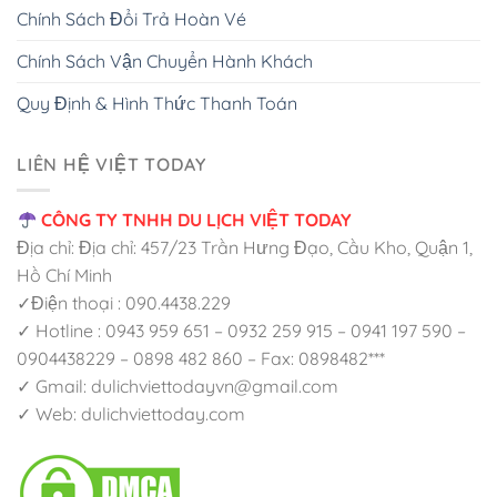
Chính Sách Đổi Trả Hoàn Vé
Chính Sách Vận Chuyển Hành Khách
Quy Định & Hình Thức Thanh Toán
LIÊN HỆ VIỆT TODAY
CÔNG TY TNHH DU LỊCH VIỆT TODAY
Địa chỉ: Địa chỉ: 457/23 Trần Hưng Đạo, Cầu Kho, Quận 1,
Hồ Chí Minh
✓Điện thoại : 090.4438.229
✓ Hotline : 0943 959 651 – 0932 259 915 – 0941 197 590 –
0904438229 – 0898 482 860 – Fax: 0898482***
✓ Gmail: dulichviettodayvn@gmail.com
✓ Web: dulichviettoday.com