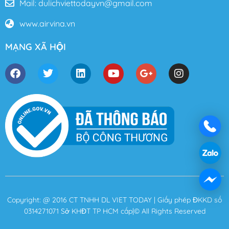
Mail: dulichviettodayvn@gmail.com
www.airvina.vn
MẠNG XÃ HỘI
Copyright: @ 2016 CT TNHH DL VIET TODAY | Giấy phép ĐKKD số
0314271071 Sở KHĐT TP HCM cấp|© All Rights Reserved