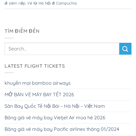
đi siêm riệp
,
Vé từ Hà Nội đi Campuchia
TÌM ĐIỂM ĐẾN
LATEST FLIGHT TICKETS
khuyến mại bamboo airways
MỞ BÁN VÉ MÁY BAY TẾT 2026
Sân Bay Quốc Tế Nội Bài – Hà Nội – Việt Nam
Bảng giá vé máy bay Vietjet Air mùa hè 2026
Bảng giá vé máy bay Pacific airlines tháng 01/2024