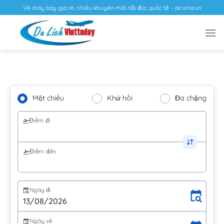
Vé máy bay giá rẻ, nhiều khuyến mãi nội địa, quốc tế - airvina.vn
Một chiều
Khứ hồi
Đa chặng
Điểm đi
Điểm đến
Ngày đi
Ngày về