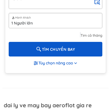
Hành khách
Tìm cả tháng
TÌM CHUYẾN BAY
Tùy chọn nâng cao
dai ly ve may bay aeroflot gia re