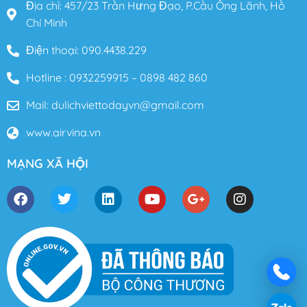
Địa chỉ: 457/23 Trần Hưng Đạo, P.Cầu Ông Lãnh, Hồ
Chí Minh
Điện thoại: 090.4438.229
Hotline : 0932259915 – 0898 482 860
Mail: dulichviettodayvn@gmail.com
www.airvina.vn
MẠNG XÃ HỘI