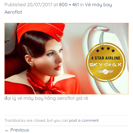
Published
20/07/2017
at
800 × 461
in
Vé máy bay
Aeroflot
đại lý vé máy bay hãng aeroflot giá rẻ
Trackbacks are closed, but you can
post a comment
.
←
Previous