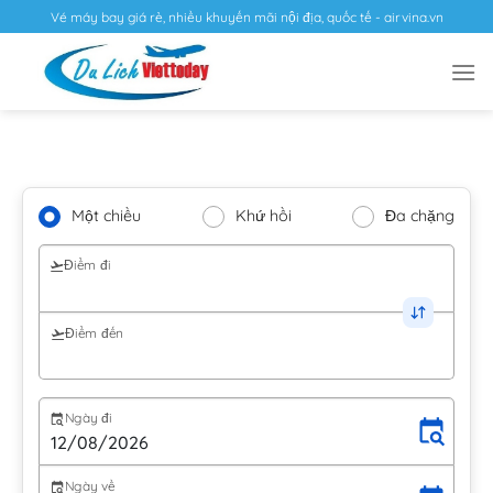
Vé máy bay giá rẻ, nhiều khuyến mãi nội địa, quốc tế - airvina.vn
Một chiều
Khứ hồi
Đa chặng
Điểm đi
Điểm đến
Ngày đi
Ngày về