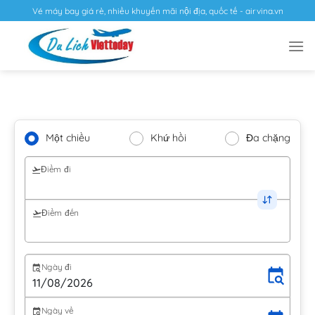
Vé máy bay giá rẻ, nhiều khuyến mãi nội địa, quốc tế - airvina.vn
Một chiều
Khứ hồi
Đa chặng
Điểm đi
Điểm đến
Ngày đi
Ngày về