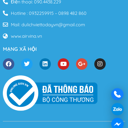
Điện thoại: 090.4438.229
Hotline : 0932259915 – 0898 482 860
Mail: dulichviettodayvn@gmail.com
www.airvina.vn
MẠNG XÃ HỘI