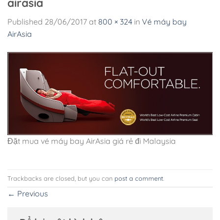
airasia
Published
28/06/2017
at
800 × 324
in
Vé máy bay
AirAsia
Đặt mua vé máy bay AirAsia giá rẻ đi Malaysia
Trackbacks are closed, but you can
post a comment
.
←
Previous