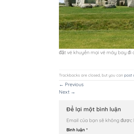
đặt vé khuyến mại vé máy bay đi
Trackbacks are closed, but you can
post
←
Previous
Next
→
Để lại một bình luận
Email của bạn sẽ không được hi
Bình luận
*