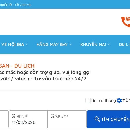
quốc tế - airvina.vn
VÉ NỘI ĐỊA
HÃNG MÁY BAY
KHUYẾN MẠI
DU L
SẠN - DU LỊCH
ắc mắc hoặc cần trợ giúp, vui lòng gọi
( zalo/ viber) - Tư vấn trực tiếp 24/7
TÙ
Tìm cả tháng
Ngày đi
Ngày về
TÌM CHUYẾN