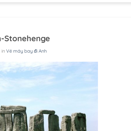
h-Stonehenge
0
in
Vé máy bay đi Anh