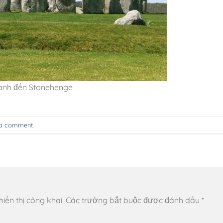
 anh đến Stonehenge
 a comment
.
ển thị công khai.
Các trường bắt buộc được đánh dấu
*