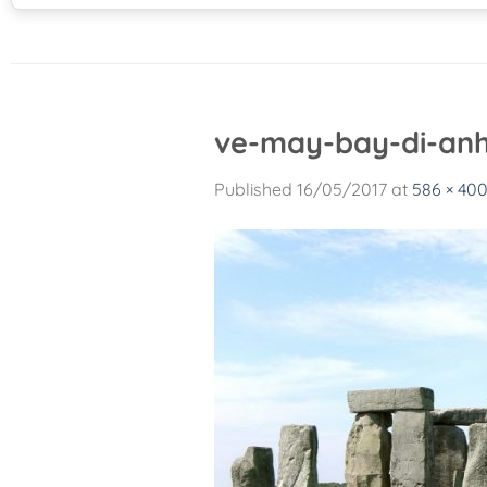
ve-may-bay-di-an
Published
16/05/2017
at
586 × 40