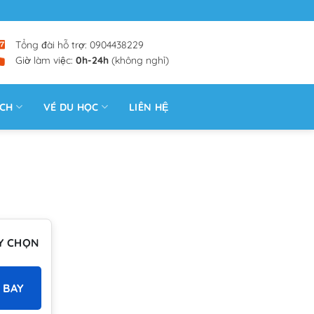
Tổng đài hỗ trợ: 0904438229
Giờ làm việc:
0h-24h
(không nghỉ)
ỊCH
VÉ DU HỌC
LIÊN HỆ
Y CHỌN
 BAY