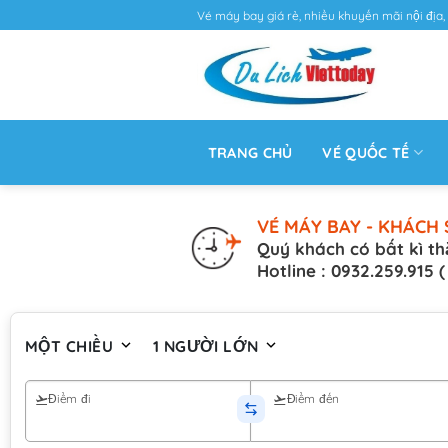
Vé máy bay giá rẻ, nhiều khuyến mãi nội địa, 
TRANG CHỦ
VÉ QUỐC TẾ
VÉ MÁY BAY - KHÁCH 
Quý khách có bất kì th
Hotline : 0932.259.915 
MỘT CHIỀU
1 NGƯỜI LỚN
Điểm đi
Điểm đến