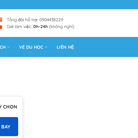
Tổng đài hỗ trợ: 0904438229
Giờ làm việc:
0h-24h
(không nghỉ)
ỊCH
VÉ DU HỌC
LIÊN HỆ
Y CHỌN
 BAY