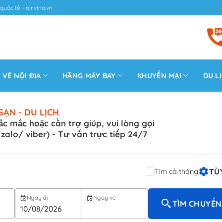
quốc tế - airvina.vn
VÉ NỘI ĐỊA
HÃNG MÁY BAY
KHUYẾN MẠI
DU L
SẠN - DU LỊCH
ắc mắc hoặc cần trợ giúp, vui lòng gọi
( zalo/ viber) - Tư vấn trực tiếp 24/7
TÙ
Tìm cả tháng
Ngày đi
Ngày về
TÌM CHUYẾN