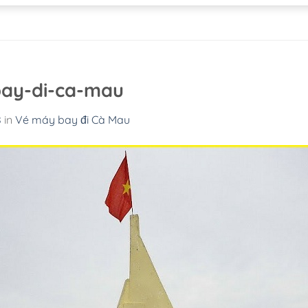
ay-di-ca-mau
8
in
Vé máy bay đi Cà Mau