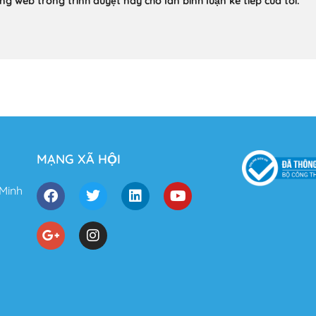
ang web trong trình duyệt này cho lần bình luận kế tiếp của tôi.
MẠNG XÃ HỘI
 Minh