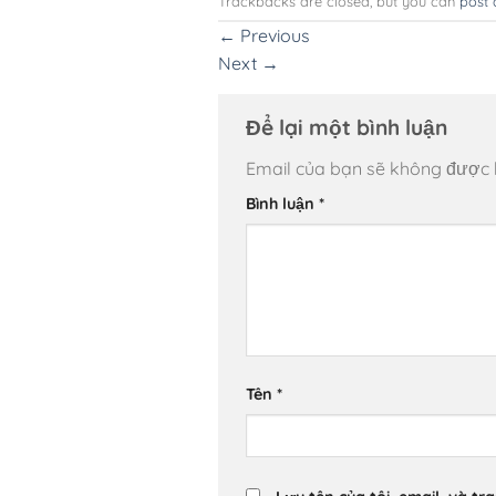
Trackbacks are closed, but you can
post
←
Previous
Next
→
Để lại một bình luận
Email của bạn sẽ không được hi
Bình luận
*
Tên
*