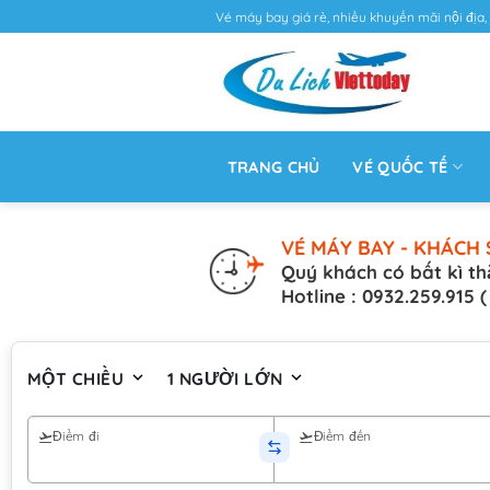
Vé máy bay giá rẻ, nhiều khuyến mãi nội địa, 
TRANG CHỦ
VÉ QUỐC TẾ
VÉ MÁY BAY - KHÁCH 
Quý khách có bất kì th
Hotline : 0932.259.915 
MỘT CHIỀU
1 NGƯỜI LỚN
Điểm đi
Điểm đến