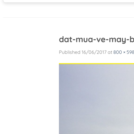
dat-mua-ve-may-b
Published
16/06/2017
at
800 × 59