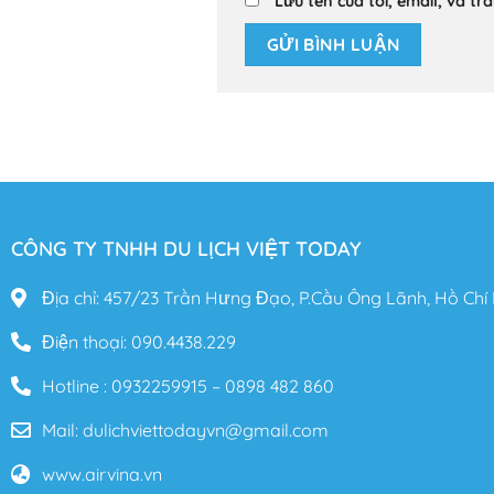
Lưu tên của tôi, email, và tr
CÔNG TY TNHH DU LỊCH VIỆT TODAY
Địa chỉ: 457/23 Trần Hưng Đạo, P.Cầu Ông Lãnh, Hồ Chí
Điện thoại: 090.4438.229
Hotline : 0932259915 – 0898 482 860
Mail: dulichviettodayvn@gmail.com
www.airvina.vn