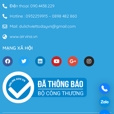
Điện thoại: 090.4438.229
Hotline : 0932259915 – 0898 482 860
Mail: dulichviettodayvn@gmail.com
www.airvina.vn
MẠNG XÃ HỘI