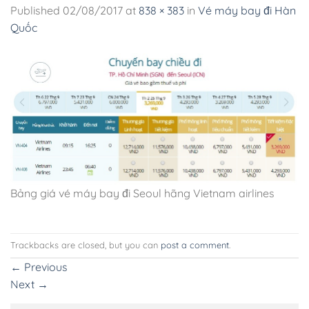
Published
02/08/2017
at
838 × 383
in
Vé máy bay đi Hàn
Quốc
Bảng giá vé máy bay đi Seoul hãng Vietnam airlines
Trackbacks are closed, but you can
post a comment
.
←
Previous
Next
→