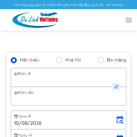
Vé máy bay giá rẻ, nhiều khuyến mãi nội địa, quốc tế - airvina.vn
Một chiều
Khứ hồi
Đa chặng
Điểm đi
Điểm đến
Ngày đi
Ngày về