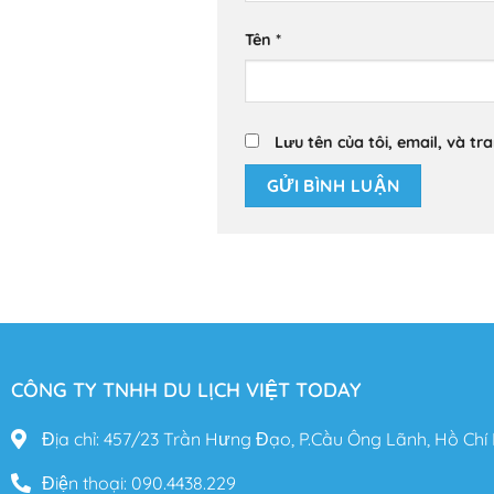
Tên
*
Lưu tên của tôi, email, và tr
CÔNG TY TNHH DU LỊCH VIỆT TODAY
Địa chỉ: 457/23 Trần Hưng Đạo, P.Cầu Ông Lãnh, Hồ Chí
Điện thoại: 090.4438.229