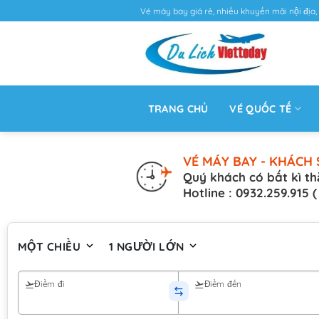
Vé máy bay giá rẻ, nhiều khuyến mãi nội địa, 
TRANG CHỦ
VÉ QUỐC TẾ
VÉ MÁY BAY - KHÁCH 
Quý khách có bất kì th
Hotline : 0932.259.915 
MỘT CHIỀU
1 NGƯỜI LỚN
Điểm đi
Điểm đến