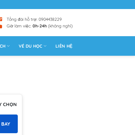
Tổng đài hỗ trợ: 0904438229
Giờ làm việc:
0h-24h
(không nghỉ)
ỊCH
VÉ DU HỌC
LIÊN HỆ
Y CHỌN
 BAY