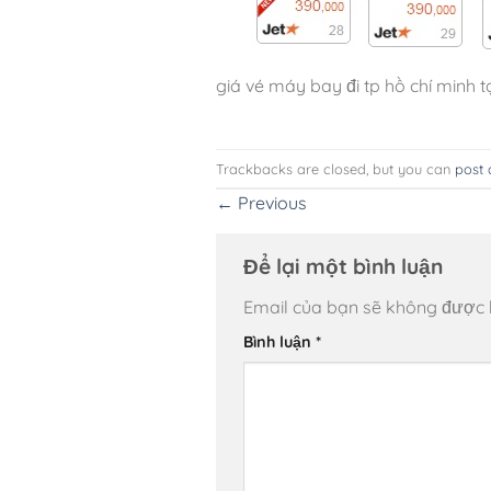
giá vé máy bay đi tp hồ chí minh tạ
Trackbacks are closed, but you can
post
←
Previous
Để lại một bình luận
Email của bạn sẽ không được hi
Bình luận
*