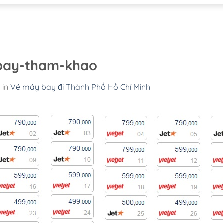
bay-tham-khao
3
in
Vé máy bay đi Thành Phố Hồ Chí Minh