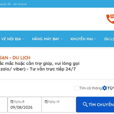
quốc tế - airvina.vn
VÉ NỘI ĐỊA
HÃNG MÁY BAY
KHUYẾN MẠI
DU L
SẠN - DU LỊCH
ắc mắc hoặc cần trợ giúp, vui lòng gọi
( zalo/ viber) - Tư vấn trực tiếp 24/7
TÙ
Tìm cả tháng
Ngày đi
Ngày về
TÌM CHUYẾN