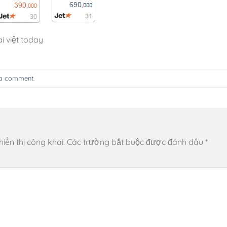
i việt today
 a comment
.
ển thị công khai.
Các trường bắt buộc được đánh dấu
*