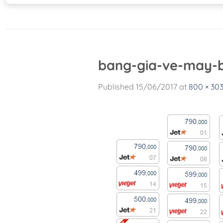
bang-gia-ve-may-
Published
15/06/2017
at
800 × 30