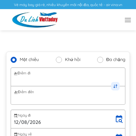
Vé máy bay giá rẻ, nhiều khuyến mãi nội địa, quốc tế - airvina.vn
Một chiều
Khứ hồi
Đa chặng
Điểm đi
Điểm đến
Ngày đi
Ngày về