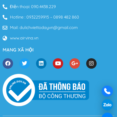
Điện thoại: 090.4438.229
Hotline : 0932259915 – 0898 482 860
Mail: dulichviettodayvn@gmail.com
www.airvina.vn
MẠNG XÃ HỘI