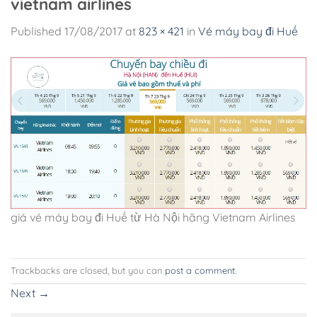
vietnam airlines
Published
17/08/2017
at
823 × 421
in
Vé máy bay đi Huế
giá vé máy bay đi Huế từ Hà Nội hãng Vietnam Airlines
Trackbacks are closed, but you can
post a comment
.
Next
→