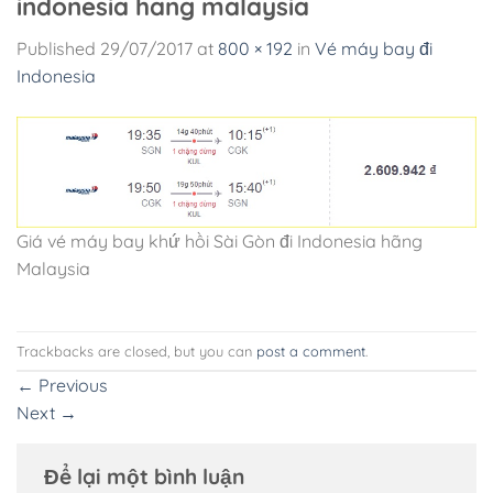
indonesia hang malaysia
Published
29/07/2017
at
800 × 192
in
Vé máy bay đi
Indonesia
Giá vé máy bay khứ hồi Sài Gòn đi Indonesia hãng
Malaysia
Trackbacks are closed, but you can
post a comment
.
←
Previous
Next
→
Để lại một bình luận