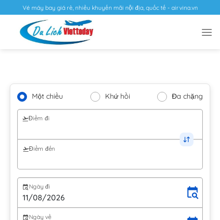
Vé máy bay giá rẻ, nhiều khuyến mãi nội địa, quốc tế - airvina.vn
Một chiều
Khứ hồi
Đa chặng
Điểm đi
Điểm đến
Ngày đi
Ngày về