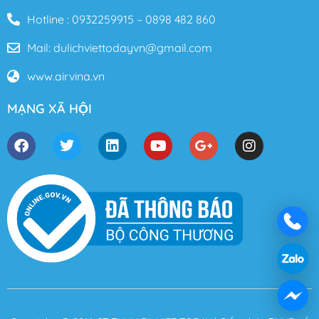
Hotline : 0932259915 – 0898 482 860
Mail: dulichviettodayvn@gmail.com
www.airvina.vn
MẠNG XÃ HỘI