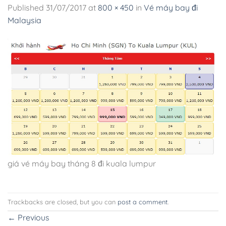
Published
31/07/2017
at
800 × 450
in
Vé máy bay đi
Malaysia
giá vé máy bay tháng 8 đi kuala lumpur
Trackbacks are closed, but you can
post a comment
.
←
Previous