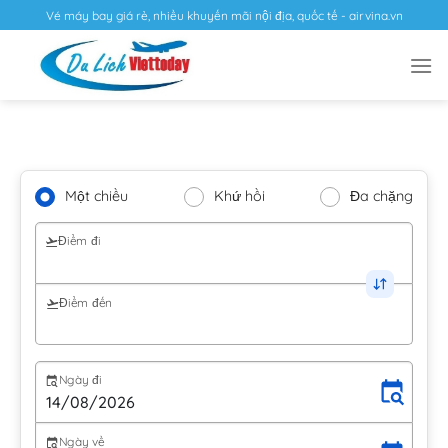
Vé máy bay giá rẻ, nhiều khuyến mãi nội địa, quốc tế - airvina.vn
Một chiều
Khứ hồi
Đa chặng
Điểm đi
Điểm đến
Ngày đi
Ngày về