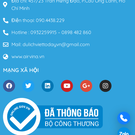
Địa chỉ: 457/23 Trần Hưng Đạo, P.Cầu Ông Lãnh, Hồ
Chí Minh
Điện thoại: 090.4438.229
Hotline : 0932259915 – 0898 482 860
Mail: dulichviettodayvn@gmail.com
www.airvina.vn
MẠNG XÃ HỘI