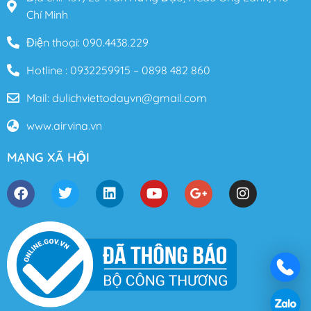
Chí Minh
Điện thoại: 090.4438.229
Hotline : 0932259915 – 0898 482 860
Mail: dulichviettodayvn@gmail.com
www.airvina.vn
MẠNG XÃ HỘI