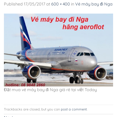
Published
17/05/2017
at
600 × 400
in
Vé máy bay đi Nga
Đặt mua vé máy bay đi Nga giá rẻ tại việt Today
Trackbacks are closed, but you can
post a comment
.