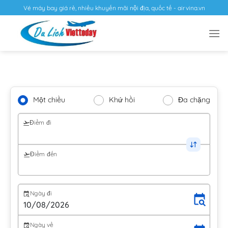
Vé máy bay giá rẻ, nhiều khuyến mãi nội địa, quốc tế - airvina.vn
Một chiều
Khứ hồi
Đa chặng
Điểm đi
Điểm đến
Ngày đi
Ngày về