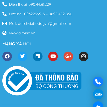
Điện thoại: 090.4438.229
Hotline : 0932259915 – 0898 482 860
Mail: dulichviettodayvn@gmail.com
www.airvina.vn
MẠNG XÃ HỘI