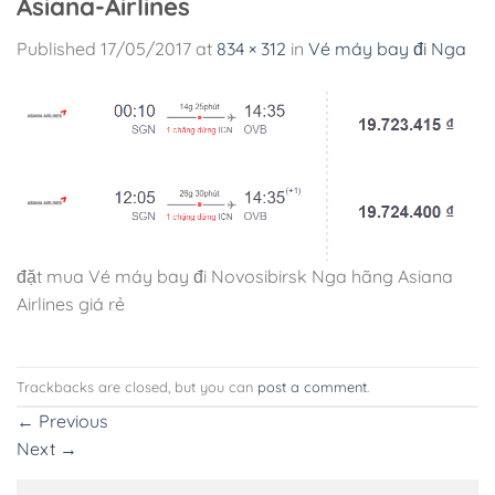
Asiana-Airlines
Published
17/05/2017
at
834 × 312
in
Vé máy bay đi Nga
đặt mua Vé máy bay đi Novosibirsk Nga hãng Asiana
Airlines giá rẻ
Trackbacks are closed, but you can
post a comment
.
←
Previous
Next
→