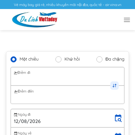
Vé máy bay giá rẻ, nhiều khuyến mãi nội địa, quốc tế - airvina.vn
Một chiều
Khứ hồi
Đa chặng
Điểm đi
Điểm đến
Ngày đi
Ngày về