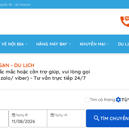
quốc tế - airvina.vn
VÉ NỘI ĐỊA
HÃNG MÁY BAY
KHUYẾN MẠI
DU L
SẠN - DU LỊCH
ắc mắc hoặc cần trợ giúp, vui lòng gọi
( zalo/ viber) - Tư vấn trực tiếp 24/7
TÙ
Tìm cả tháng
Ngày đi
Ngày về
TÌM CHUYẾN