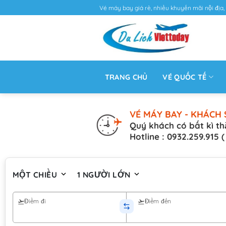
Vé máy bay giá rẻ, nhiều khuyến mãi nội địa, 
TRANG CHỦ
VÉ QUỐC TẾ
VÉ MÁY BAY - KHÁCH 
Quý khách có bất kì th
Hotline : 0932.259.915 
MỘT CHIỀU
1 NGƯỜI LỚN
Điểm đi
Điểm đến