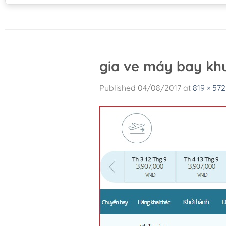
gia ve máy bay khu
Published
04/08/2017
at
819 × 572