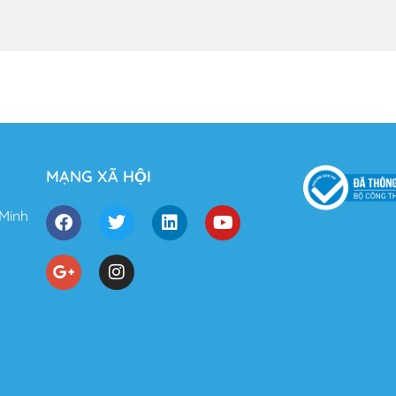
MẠNG XÃ HỘI
 Minh