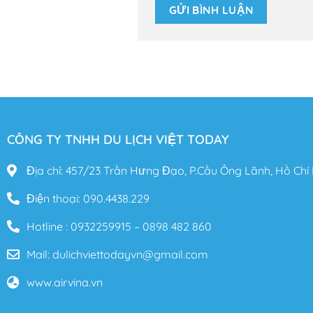
CÔNG TY TNHH DU LỊCH VIỆT TODAY
Địa chỉ: 457/23 Trần Hưng Đạo, P.Cầu Ông Lãnh, Hồ Chí
Điện thoại: 090.4438.229
Hotline : 0932259915 – 0898 482 860
Mail: dulichviettodayvn@gmail.com
www.airvina.vn