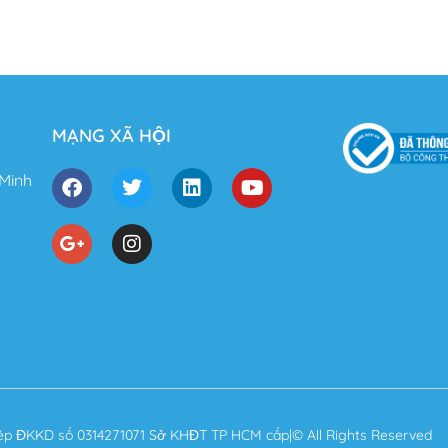
MẠNG XÃ HỘI
 Minh
ép ĐKKD số 0314271071 Sở KHĐT TP HCM cấp|© All Rights Reserved