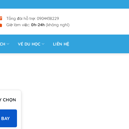
Tổng đài hỗ trợ: 0904438229
Giờ làm việc:
0h-24h
(không nghỉ)
ỊCH
VÉ DU HỌC
LIÊN HỆ
Y CHỌN
 BAY