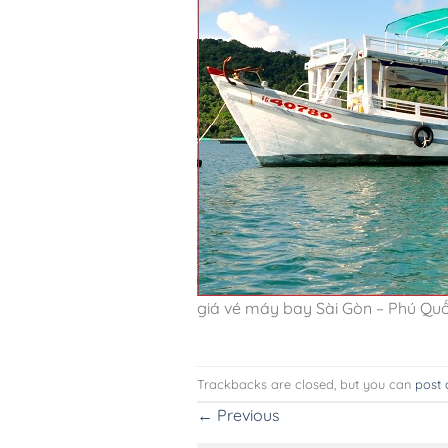
giá vé máy bay Sài Gòn – Phú Qu
Trackbacks are closed, but you can
post
←
Previous