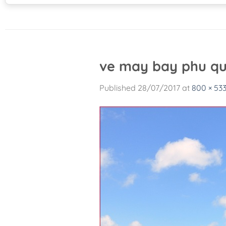
ve may bay phu qu
Published
28/07/2017
at
800 × 53