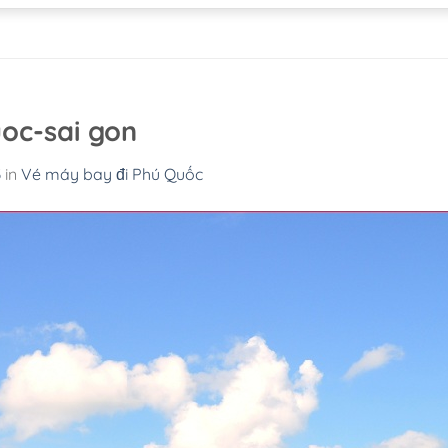
oc-sai gon
3
in
Vé máy bay đi Phú Quốc