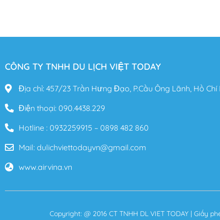
CÔNG TY TNHH DU LỊCH VIỆT TODAY
Địa chỉ: 457/23 Trần Hưng Đạo, P.Cầu Ông Lãnh, Hồ Chí
Điện thoại: 090.4438.229
Hotline : 0932259915 – 0898 482 860
Mail: dulichviettodayvn@gmail.com
www.airvina.vn
Copyright: @ 2016 CT TNHH DL VIET TODAY | Giấy ph