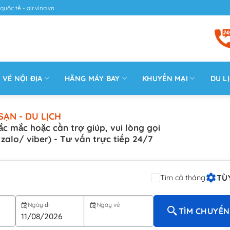
quốc tế - airvina.vn
VÉ NỘI ĐỊA
HÃNG MÁY BAY
KHUYẾN MẠI
DU L
SẠN - DU LỊCH
ắc mắc hoặc cần trợ giúp, vui lòng gọi
( zalo/ viber) - Tư vấn trực tiếp 24/7
TÙ
Tìm cả tháng
Ngày đi
Ngày về
TÌM CHUYẾN