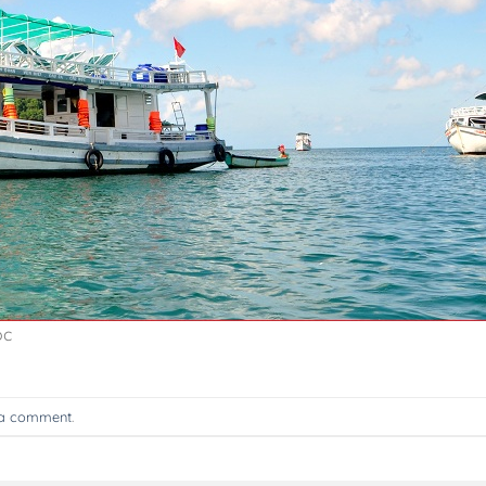
ốc
 a comment
.