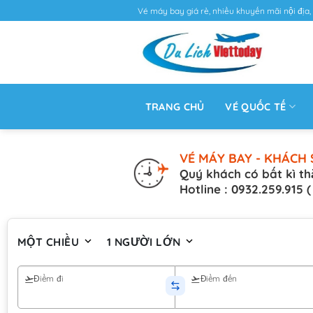
Vé máy bay giá rẻ, nhiều khuyến mãi nội địa, 
TRANG CHỦ
VÉ QUỐC TẾ
VÉ MÁY BAY - KHÁCH 
Quý khách có bất kì th
Hotline : 0932.259.915 
MỘT CHIỀU
1 NGƯỜI LỚN
Điểm đi
Điểm đến