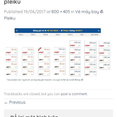
pleiku
Published
19/06/2017
at
800 × 405
in
Vé máy bay đi
Pleiku
Trackbacks are closed, but you can
post a comment
.
←
Previous