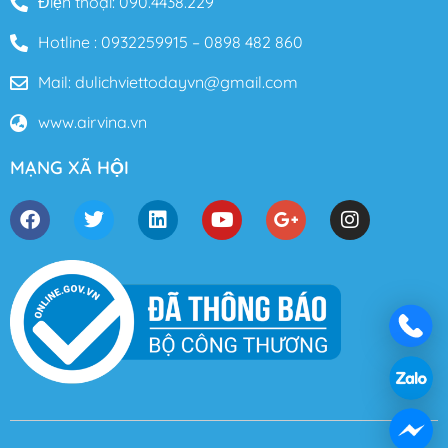
Điện thoại: 090.4438.229
Hotline : 0932259915 – 0898 482 860
Mail: dulichviettodayvn@gmail.com
www.airvina.vn
MẠNG XÃ HỘI