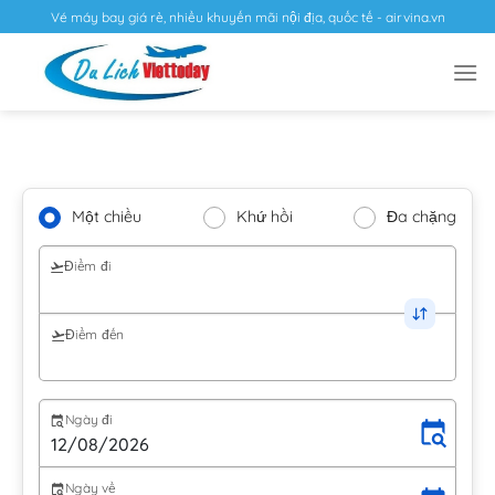
Vé máy bay giá rẻ, nhiều khuyến mãi nội địa, quốc tế - airvina.vn
Một chiều
Khứ hồi
Đa chặng
Điểm đi
Điểm đến
Ngày đi
Ngày về