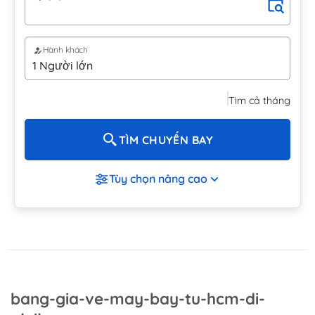
Hành khách
Tìm cả tháng
TÌM CHUYẾN BAY
Tùy chọn nâng cao
bang-gia-ve-may-bay-tu-hcm-di-