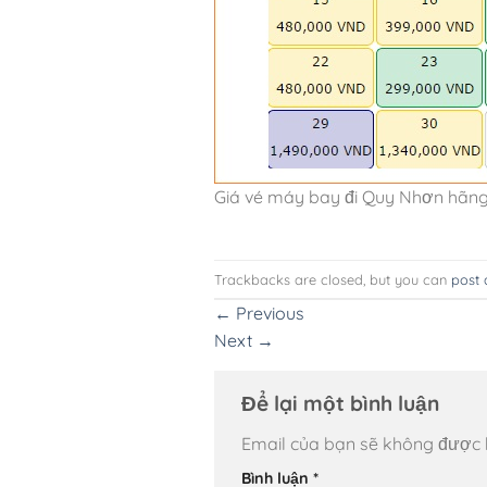
Giá vé máy bay đi Quy Nhơn hãng V
Trackbacks are closed, but you can
post
←
Previous
Next
→
Để lại một bình luận
Email của bạn sẽ không được hi
Bình luận
*