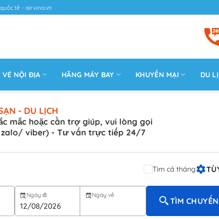
quốc tế - airvina.vn
VÉ NỘI ĐỊA
HÃNG MÁY BAY
KHUYẾN MẠI
DU L
SẠN - DU LỊCH
ắc mắc hoặc cần trợ giúp, vui lòng gọi
( zalo/ viber) - Tư vấn trực tiếp 24/7
TÙ
Tìm cả tháng
Ngày đi
Ngày về
TÌM CHUYẾN