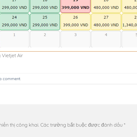
ietjet Air
 a comment
.
ển thị công khai.
Các trường bắt buộc được đánh dấu
*