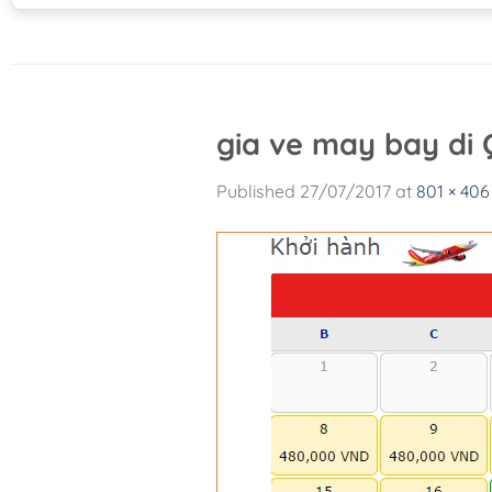
gia ve may bay di 
Published
27/07/2017
at
801 × 406