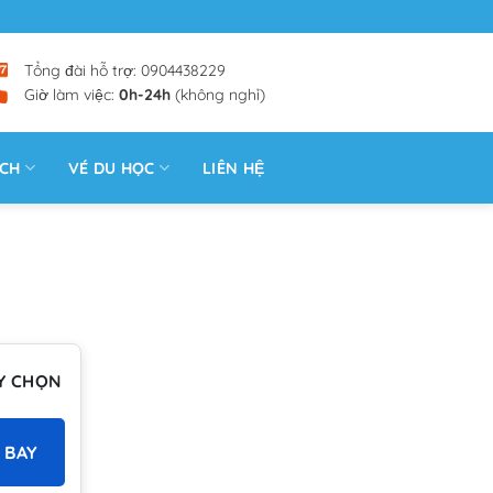
Tổng đài hỗ trợ: 0904438229
Giờ làm việc:
0h-24h
(không nghỉ)
ỊCH
VÉ DU HỌC
LIÊN HỆ
Y CHỌN
 BAY