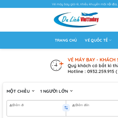
Vé máy bay giá rẻ, nhiều khuyến mãi nội địa, 
TRANG CHỦ
VÉ QUỐC TẾ
VÉ MÁY BAY - KHÁCH 
Quý khách có bất kì th
Hotline : 0932.259.915 
MỘT CHIỀU
1 NGƯỜI LỚN
Điểm đi
Điểm đến