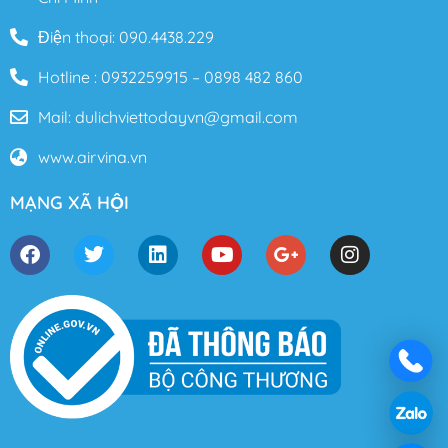
Điện thoại: 090.4438.229
Hotline : 0932259915 – 0898 482 860
Mail: dulichviettodayvn@gmail.com
www.airvina.vn
MẠNG XÃ HỘI