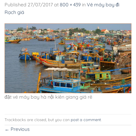
Published
27/07/2017
at
800 × 439
in
Vé máy bay đi
Rạch giá
đặt vé máy bay hà nội kiên giang giá rẻ
Trackbacks are closed, but you can
post a comment
.
←
Previous