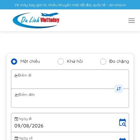
Vé máy bay giá rẻ, nhiều khuyến mãi nội địa, quốc tế - airvina.vn
Một chiều
Khứ hồi
Đa chặng
Điểm đi
Điểm đến
Ngày đi
Ngày về