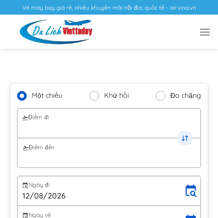
Vé máy bay giá rẻ, nhiều khuyến mãi nội địa, quốc tế - airvina.vn
Một chiều
Khứ hồi
Đa chặng
Điểm đi
Điểm đến
Ngày đi
Ngày về