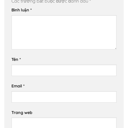
Các trường bắt buộc được đánh dấu
*
Bình luận
*
Tên
*
Email
*
Trang web