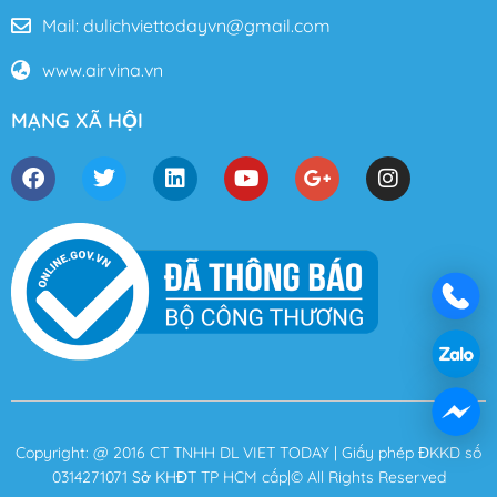
Mail: dulichviettodayvn@gmail.com
www.airvina.vn
MẠNG XÃ HỘI
Copyright: @ 2016 CT TNHH DL VIET TODAY | Giấy phép ĐKKD số
0314271071 Sở KHĐT TP HCM cấp|© All Rights Reserved