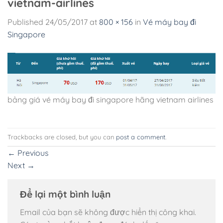
vietnam-airlines
Published
24/05/2017
at
800 × 156
in
Vé máy bay đi
Singapore
bảng giá vé máy bay đi singapore hãng vietnam airlines
Trackbacks are closed, but you can
post a comment
.
←
Previous
Next
→
Để lại một bình luận
Email của bạn sẽ không được hiển thị công khai.