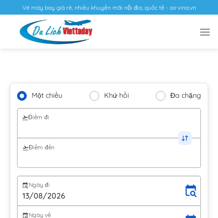
Vé máy bay giá rẻ, nhiều khuyến mãi nội địa, quốc tế - airvina.vn
Một chiều
Khứ hồi
Đa chặng
Điểm đi
Điểm đến
Ngày đi
Ngày về