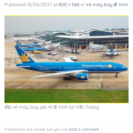
Published
16/06/2017
at
800 × 566
in
Vé máy bay đi Vinh
đặt vé máy bay giá rẻ đi Vinh tại Việt Today
Trackbacks are closed, but you can
post a comment
.