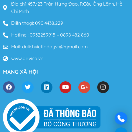
Địa chỉ: 457/23 Trần Hưng Đạo, P.Cầu Ông Lãnh, Hồ
Chí Minh
Điện thoại: 090.4438.229
Hotline : 0932259915 – 0898 482 860
Mail: dulichviettodayvn@gmail.com
www.airvina.vn
MẠNG XÃ HỘI