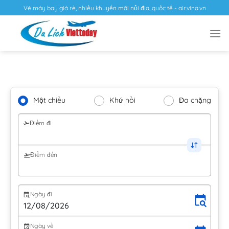
Vé máy bay giá rẻ, nhiều khuyến mãi nội địa, quốc tế - airvina.vn
Một chiều
Khứ hồi
Đa chặng
Điểm đi
Điểm đến
Ngày đi
Ngày về