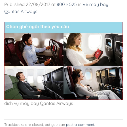
Published
22/08/2017
at
800 × 525
in
Vé máy bay
Qantas Airways
dich vụ máy bay Qantas Airways
Trackbacks are closed, but you can
post a comment
.