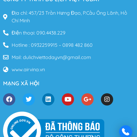
Địa chỉ: 457/23 Trần Hưng Đạo, P.Cầu Ông Lãnh, Hồ
Chí Minh
Điện thoại: 090.4438.229
Hotline : 0932259915 – 0898 482 860
Mail: dulichviettodayvn@gmail.com
www.airvina.vn
MẠNG XÃ HỘI