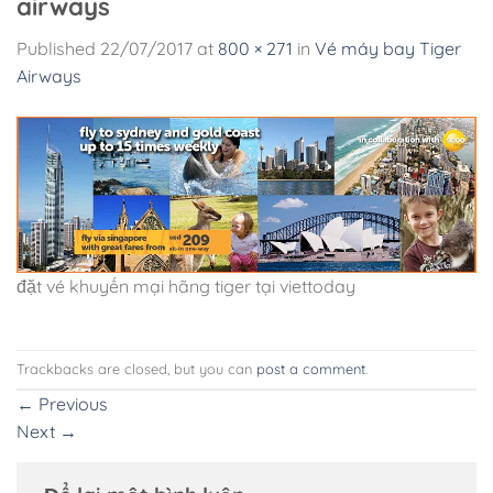
airways
Published
22/07/2017
at
800 × 271
in
Vé máy bay Tiger
Airways
đặt vé khuyến mại hãng tiger tại viettoday
Trackbacks are closed, but you can
post a comment
.
←
Previous
Next
→