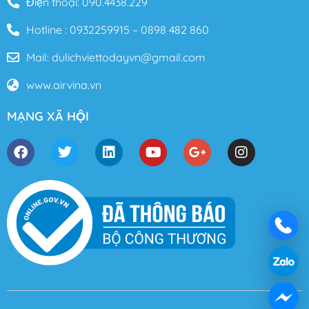
Điện thoại: 090.4438.229
Hotline : 0932259915 – 0898 482 860
Mail: dulichviettodayvn@gmail.com
www.airvina.vn
MẠNG XÃ HỘI