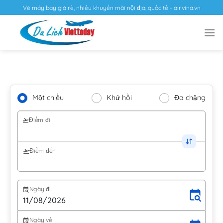
Vé máy bay giá rẻ, nhiều khuyến mãi nội địa, quốc tế - airvina.vn
Một chiều
Khứ hồi
Đa chặng
Điểm đi
Điểm đến
Ngày đi
Ngày về