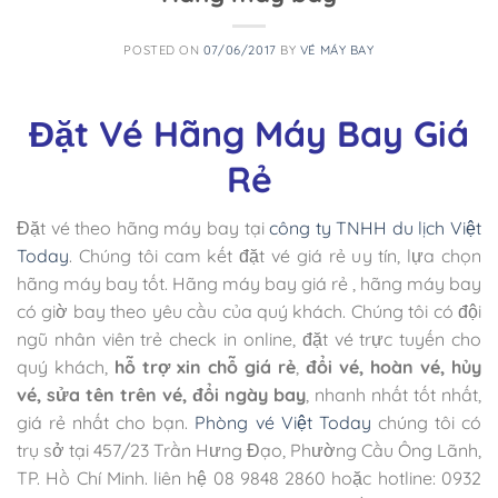
POSTED ON
07/06/2017
BY
VÉ MÁY BAY
Đặt Vé Hãng Máy Bay Giá
Rẻ
Đặt vé theo hãng máy bay tại
công ty TNHH du lịch Việt
Today
. Chúng tôi cam kết đặt vé giá rẻ uy tín, lựa chọn
hãng máy bay tốt. Hãng máy bay giá rẻ , hãng máy bay
có giờ bay theo yêu cầu của quý khách. Chúng tôi có đội
ngũ nhân viên trẻ check in online, đặt vé trực tuyến cho
quý khách,
hỗ trợ xin chỗ giá rẻ
,
đổi vé, hoàn vé, hủy
vé, sửa tên trên vé, đổi ngày bay
, nhanh nhất tốt nhất,
giá rẻ nhất cho bạn.
Phòng vé Việt Today
chúng tôi có
trụ sở tại 457/23 Trần Hưng Đạo, Phường Cầu Ông Lãnh,
TP. Hồ Chí Minh. liên hệ 08 9848 2860 hoặc hotline: 0932