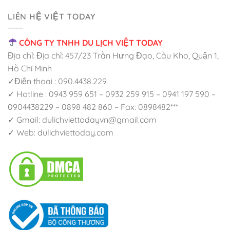
LIÊN HỆ VIỆT TODAY
CÔNG TY TNHH DU LỊCH VIỆT TODAY
Địa chỉ: Địa chỉ: 457/23 Trần Hưng Đạo, Cầu Kho, Quận 1,
Hồ Chí Minh
✓Điện thoại : 090.4438.229
✓ Hotline : 0943 959 651 – 0932 259 915 – 0941 197 590 –
0904438229 – 0898 482 860 – Fax: 0898482***
✓ Gmail: dulichviettodayvn@gmail.com
✓ Web: dulichviettoday.com