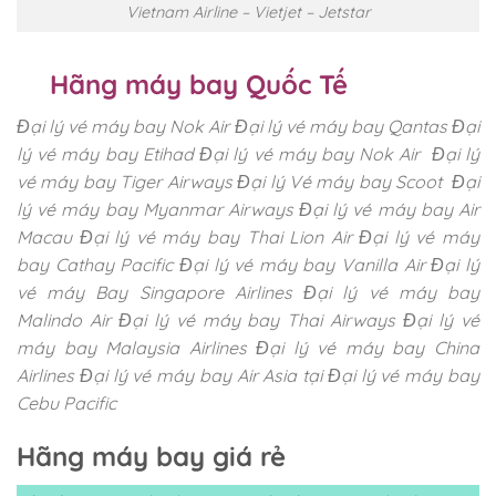
Vietnam Airline – Vietjet – Jetstar
Hãng máy bay Quốc Tế
Đại lý vé máy bay Nok Air
Đại lý vé máy bay Qantas
Đại
lý vé máy bay Etihad
Đại lý vé máy bay Nok Air
Đại lý
vé máy bay Tiger Airways
Đại lý Vé máy bay Scoot
Đại
lý vé máy bay Myanmar Airways
Đại lý vé máy bay Air
Macau
Đại lý vé máy bay Thai Lion Air
Đại lý vé máy
bay Cathay Pacific
Đại lý vé máy bay Vanilla Air
Đại lý
vé máy Bay Singapore Airlines
Đại lý vé máy bay
Malindo Air
Đại lý vé máy bay Thai Airways
Đại lý vé
máy bay Malaysia Airlines
Đại lý vé máy bay China
Airlines
Đại lý vé máy bay Air Asia tại
Đại lý vé máy bay
Cebu Pacific
Hãng máy bay giá rẻ