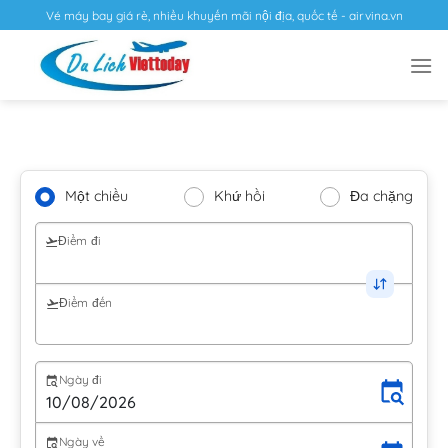
Vé máy bay giá rẻ, nhiều khuyến mãi nội địa, quốc tế - airvina.vn
Một chiều
Khứ hồi
Đa chặng
Điểm đi
Điểm đến
Ngày đi
Ngày về