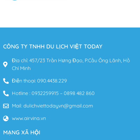
CÔNG TY TNHH DU LỊCH VIỆT TODAY
Địa chỉ: 457/23 Trần Hưng Đạo, P.Cầu Ông Lãnh, Hồ
Chí Minh
Điện thoại: 090.4438.229
Hotline : 0932259915 – 0898 482 860
Mail: dulichviettodayvn@gmail.com
www.airvina.vn
MẠNG XÃ HỘI