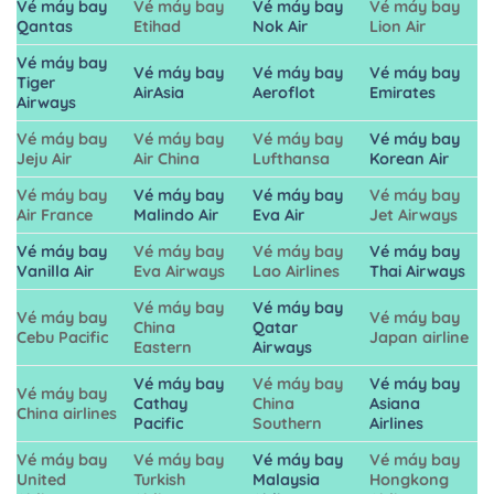
Vé máy bay
Vé máy bay
Vé máy bay
Vé máy bay
Qantas
Etihad
Nok Air
Lion Air
Vé máy bay
Vé máy bay
Vé máy bay
Vé máy bay
Tiger
AirAsia
Aeroflot
Emirates
Airways
Vé máy bay
Vé máy bay
Vé máy bay
Vé máy bay
Jeju Air
Air China
Lufthansa
Korean Air
Vé máy bay
Vé máy bay
Vé máy bay
Vé máy bay
Air France
Malindo Air
Eva Air
Jet Airways
Vé máy bay
Vé máy bay
Vé máy bay
Vé máy bay
Vanilla Air
Eva Airways
Lao Airlines
Thai Airways
Vé máy bay
Vé máy bay
Vé máy bay
Vé máy bay
China
Qatar
Cebu Pacific
Japan airline
Eastern
Airways
Vé máy bay
Vé máy bay
Vé máy bay
Vé máy bay
Cathay
China
Asiana
China airlines
Pacific
Southern
Airlines
Vé máy bay
Vé máy bay
Vé máy bay
Vé máy bay
United
Turkish
Malaysia
Hongkong