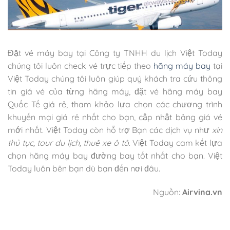
Đặt vé máy bay tại Công ty TNHH du lịch Việt Today
chúng tôi luôn check vé trực tiếp theo
hãng máy bay
tại
Việt Today chúng tôi luôn giúp quý khách tra cứu thông
tin giá vé của từng hãng máy, đặt vé hãng máy bay
Quốc Tế giá rẻ, tham khảo lựa chọn các chương trình
khuyến mại giá rẻ nhất cho bạn, cập nhật bảng giá vé
mới nhất. Việt Today còn hỗ trợ Bạn các dịch vụ như
xin
thủ tục, tour du lịch, thuê xe ô tô
. Việt Today cam kết lựa
chọn hãng máy bay đường bay tốt nhất cho bạn. Việt
Today luôn bên bạn dù bạn đến nơi đâu.
Nguồn:
Airvina.vn