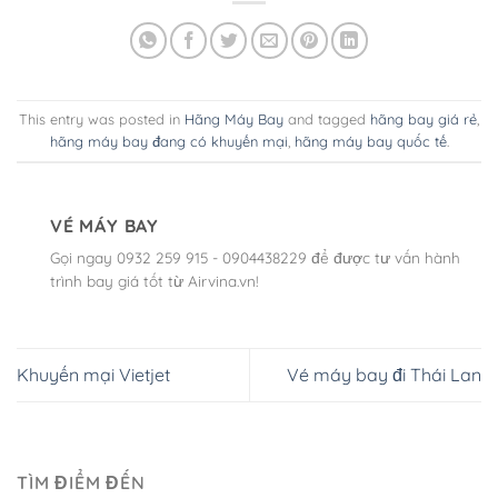
This entry was posted in
Hãng Máy Bay
and tagged
hãng bay giá rẻ
,
hãng máy bay đang có khuyến mại
,
hãng máy bay quốc tế
.
VÉ MÁY BAY
Gọi ngay 0932 259 915 - 0904438229 để được tư vấn hành
trình bay giá tốt từ Airvina.vn!
Khuyến mại Vietjet
Vé máy bay đi Thái Lan
TÌM ĐIỂM ĐẾN