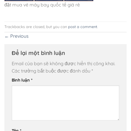
đặt mua vé máy bay quốc tế giá rẻ
Trackbacks are closed, but you can
post a comment
.
←
Previous
Để lại một bình luận
Email của bạn sẽ không được hiển thị công khai.
Các trường bắt buộc được đánh dấu
*
Bình luận
*
Tên
*