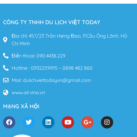
CÔNG TY TNHH DU LỊCH VIỆT TODAY
Địa chỉ: 457/23 Trần Hưng Đạo, P.Cầu Ông Lãnh, Hồ
Chí Minh
Điện thoại: 090.4438.229
Hotline : 0932259915 – 0898 482 860
Mail: dulichviettodayvn@gmail.com
www.airvina.vn
MẠNG XÃ HỘI