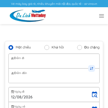
Vé máy bay giá rẻ, nhiều khuyến mãi nội địa, quốc tế - airvina.vn
Một chiều
Khứ hồi
Đa chặng
Điểm đi
Điểm đến
Ngày đi
Ngày về