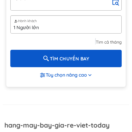
Hành khách
Tìm cả tháng
TÌM CHUYẾN BAY
Tùy chọn nâng cao
hang-may-bay-gia-re-viet-today