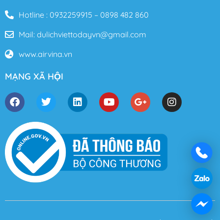
Hotline : 0932259915 – 0898 482 860
Mail: dulichviettodayvn@gmail.com
www.airvina.vn
MẠNG XÃ HỘI