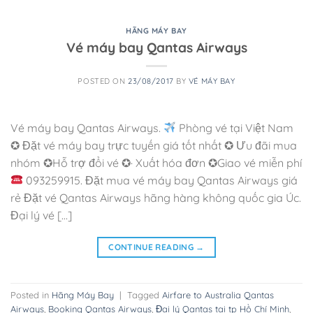
HÃNG MÁY BAY
Vé máy bay Qantas Airways
POSTED ON
23/08/2017
BY
VÉ MÁY BAY
Vé máy bay Qantas Airways.
Phòng vé tại Việt Nam
✪ Đặt vé máy bay trực tuyến giá tốt nhất ✪ Ưu đãi mua
nhóm ✪Hỗ trợ đổi vé ✪· Xuất hóa đơn ✪Giao vé miễn phí
093259915. Đặt mua vé máy bay Qantas Airways giá
rẻ Đặt vé Qantas Airways hãng hàng không quốc gia Úc.
Đại lý vé […]
CONTINUE READING
→
Posted in
Hãng Máy Bay
|
Tagged
Airfare to Australia Qantas
Airways
,
Booking Qantas Airways
,
Đại lý Qantas tại tp Hồ Chí Minh
,