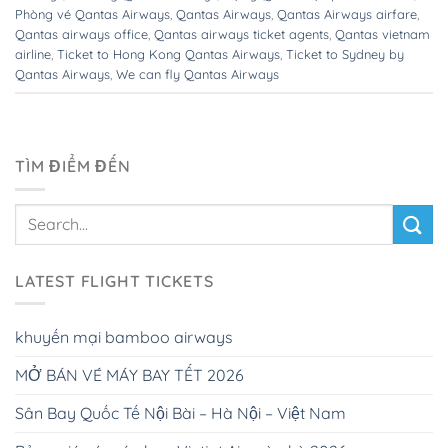
Phòng vé Qantas Airways
,
Qantas Airways
,
Qantas Airways airfare
,
Qantas airways office
,
Qantas airways ticket agents
,
Qantas vietnam
airline
,
Ticket to Hong Kong Qantas Airways
,
Ticket to Sydney by
Qantas Airways
,
We can fly Qantas Airways
TÌM ĐIỂM ĐẾN
LATEST FLIGHT TICKETS
khuyến mại bamboo airways
MỞ BÁN VÉ MÁY BAY TẾT 2026
Sân Bay Quốc Tế Nội Bài – Hà Nội – Việt Nam