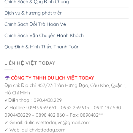
Chính Sách & Quy Định Chung
Dịch vụ & hướng phát triển
Chính Sách Đổi Trả Hoàn Vé
Chính Sách Vận Chuyển Hành Khách
Quy Định & Hình Thức Thanh Toán
LIÊN HỆ VIỆT TODAY
CÔNG TY TNHH DU LỊCH VIỆT TODAY
Địa chỉ: Địa chỉ: 457/23 Trần Hưng Đạo, Cầu Kho, Quận 1,
Hồ Chí Minh
✓Điện thoại : 090.4438.229
✓ Hotline : 0943 959 651 – 0932 259 915 – 0941 197 590 –
0904438229 – 0898 482 860 – Fax: 0898482***
✓ Gmail: dulichviettodayvn@gmail.com
✓ Web: dulichviettoday.com