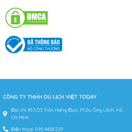
CÔNG TY TNHH DU LỊCH VIỆT TODAY
Địa chỉ: 457/23 Trần Hưng Đạo, P.Cầu Ông Lãnh, Hồ
Chí Minh
Điện thoại: 090.4438.229