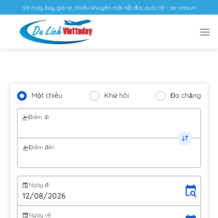
Vé máy bay giá rẻ, nhiều khuyến mãi nội địa, quốc tế - airvina.vn
Một chiều
Khứ hồi
Đa chặng
Điểm đi
Điểm đến
Ngày đi
Ngày về