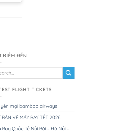
A
M ĐIỂM ĐẾN
TEST FLIGHT TICKETS
uyến mại bamboo airways
 BÁN VÉ MÁY BAY TẾT 2026
 Bay Quốc Tế Nội Bài – Hà Nội –