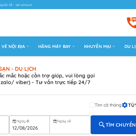
quốc tế - airvina.vn
VÉ NỘI ĐỊA
HÃNG MÁY BAY
KHUYẾN MẠI
DU L
SẠN - DU LỊCH
ắc mắc hoặc cần trợ giúp, vui lòng gọi
( zalo/ viber) - Tư vấn trực tiếp 24/7
TÙ
Tìm cả tháng
Ngày đi
Ngày về
TÌM CHUYẾN