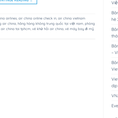
ONTINUE READING
→
Vi
Bản
ina airlines
,
air china online check in
,
air china vietnam
hè
 air china
,
hãng hàng không trung quốc tại việt nam
,
phòng
Bản
air china tai tphcm
,
vé khứ hồi air china
,
vé máy bay đi mỹ
th
Bản
– V
Bản
Vie
Vie
dịp
VN
Eve