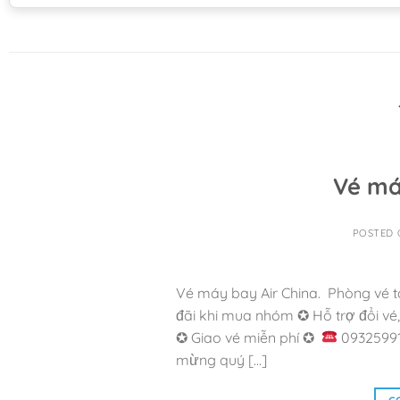
Vé má
POSTED
Vé máy bay Air China. Phòng vé tạ
đãi khi mua nhóm ✪ Hỗ trợ đổi vé,
✪ Giao vé miễn phí ✪
09325991
mừng quý […]