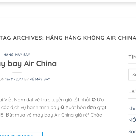
TAG ARCHIVES:
HÃNG HÀNG KHÔNG AIR CHIN
HÃNG MÁY BAY
TÌ
y bay Air China
 ON
16/11/2017
BY
VÉ MÁY BAY
LA
i Việt Nam đặt vé trực tuyến giá tốt nhất ✪ Ưu
 các dịch vụ hành trình bay ✪ Xuất hóa đơn gtgt
kh
5. Đặt mua vé máy bay Air China giá rẻ* Chào
MỞ
Sân