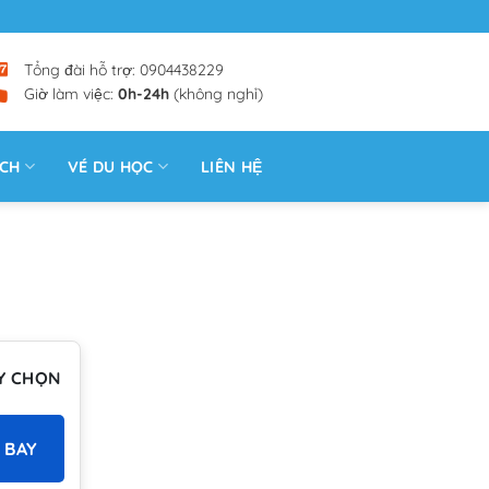
Tổng đài hỗ trợ: 0904438229
Giờ làm việc:
0h-24h
(không nghỉ)
ỊCH
VÉ DU HỌC
LIÊN HỆ
Y CHỌN
 BAY