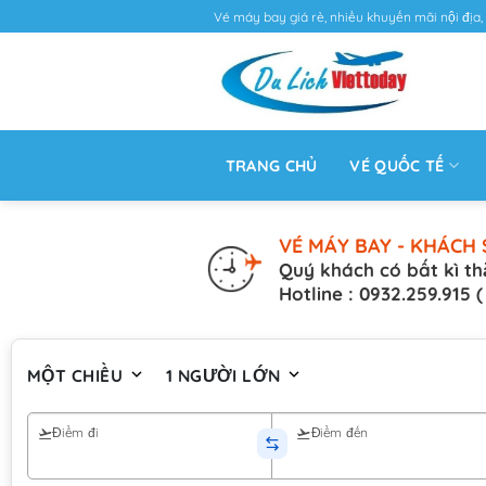
Vé máy bay giá rẻ, nhiều khuyến mãi nội địa, 
TRANG CHỦ
VÉ QUỐC TẾ
VÉ MÁY BAY - KHÁCH 
Quý khách có bất kì th
Hotline : 0932.259.915 
MỘT CHIỀU
1 NGƯỜI LỚN
Điểm đi
Điểm đến