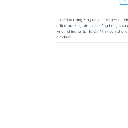
C
Posted in
Hãng Máy Bay
|
Tagged
air ch
office
,
booking air china
,
hãng hàng không
vé air china tại tp Hồ Chí Minh
,
van phong 
air china