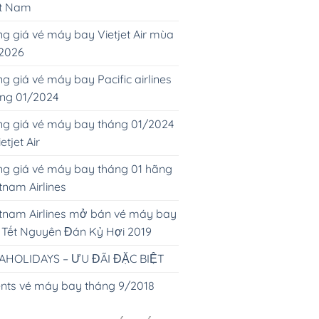
ệt Nam
g giá vé máy bay Vietjet Air mùa
 2026
g giá vé máy bay Pacific airlines
áng 01/2024
g giá vé máy bay tháng 01/2024
ietjet Air
g giá vé máy bay tháng 01 hãng
tnam Airlines
tnam Airlines mở bán vé máy bay
 Tết Nguyên Đán Kỷ Hợi 2019
AHOLIDAYS – ƯU ĐÃI ĐẶC BIỆT
nts vé máy bay tháng 9/2018