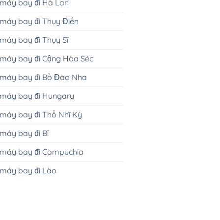
 máy bay đi Hà Lan
máy bay đi Thụy Điển
máy bay đi Thụy Sĩ
 máy bay đi Cộng Hòa Séc
 máy bay đi Bồ Đào Nha
 máy bay đi Hungary
máy bay đi Thổ Nhĩ Kỳ
máy bay đi Bỉ
 máy bay đi Campuchia
 máy bay đi Lào