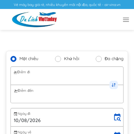
Vé máy bay giá rẻ, nhiều khuyến mãi nội địa, quốc tế - airvina.vn
Một chiều
Khứ hồi
Đa chặng
Điểm đi
Điểm đến
Ngày đi
Ngày về