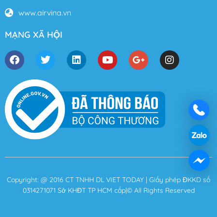
www.airvina.vn
MẠNG XÃ HỘI
Copyright: @ 2016 CT TNHH DL VIET TODAY | Giấy phép ĐKKD số
0314271071 Sở KHĐT TP HCM cấp|© All Rights Reserved