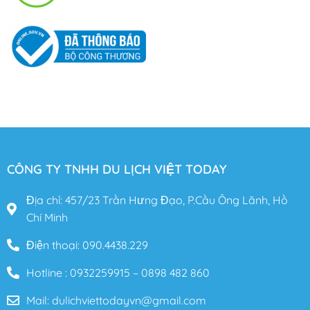
CÔNG TY TNHH DU LỊCH VIỆT TODAY
Địa chỉ: 457/23 Trần Hưng Đạo, P.Cầu Ông Lãnh, Hồ
Chí Minh
Điện thoại: 090.4438.229
Hotline : 0932259915 – 0898 482 860
Mail: dulichviettodayvn@gmail.com