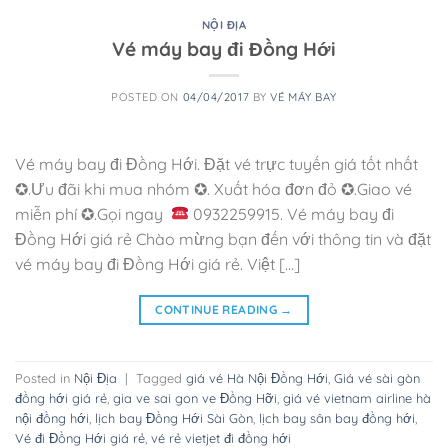
NỘI ĐỊA
Vé máy bay đi Đồng Hới
POSTED ON
04/04/2017
BY
VÉ MÁY BAY
Vé máy bay đi Đồng Hới. Đặt vé trực tuyến giá tốt nhất
✪.Ưu đãi khi mua nhóm ✪. Xuất hóa đơn đỏ ✪.Giao vé
miễn phí ✪.Gọi ngay
0932259915. Vé máy bay đi
Đồng Hới giá rẻ Chào mừng bạn đến với thông tin và đặt
vé máy bay đi Đồng Hới giá rẻ. Việt […]
CONTINUE READING
→
Posted in
Nội Địa
|
Tagged
giá vé Hà Nội Đồng Hới
,
Giá vé sài gòn
đồng hới giá rẻ
,
gia ve sai gon ve Đồng Hỡi
,
giá vé vietnam airline hà
nội đồng hới
,
lịch bay Đồng Hới Sài Gòn
,
lịch bay sân bay đồng hới
,
Vé đi Đồng Hới giá rẻ
,
vé rẻ vietjet đi đồng hới