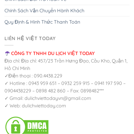
Chính Sách Vận Chuyển Hành Khách
Quy Định & Hình Thức Thanh Toán
LIÊN HỆ VIỆT TODAY
CÔNG TY TNHH DU LỊCH VIỆT TODAY
Địa chỉ: Địa chỉ: 457/23 Trần Hưng Đạo, Cầu Kho, Quận 1,
Hồ Chí Minh
✓Điện thoại : 090.4438.229
✓ Hotline : 0943 959 651 – 0932 259 915 – 0941 197 590 –
0904438229 – 0898 482 860 – Fax: 0898482***
✓ Gmail: dulichviettodayvn@gmail.com
✓ Web: dulichviettoday.com