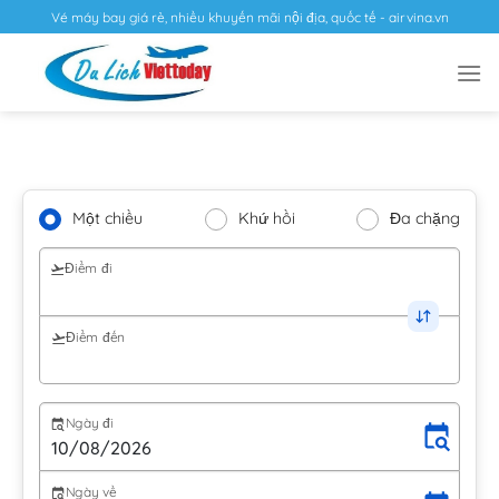
Vé máy bay giá rẻ, nhiều khuyến mãi nội địa, quốc tế - airvina.vn
Một chiều
Khứ hồi
Đa chặng
Điểm đi
Điểm đến
Ngày đi
Ngày về