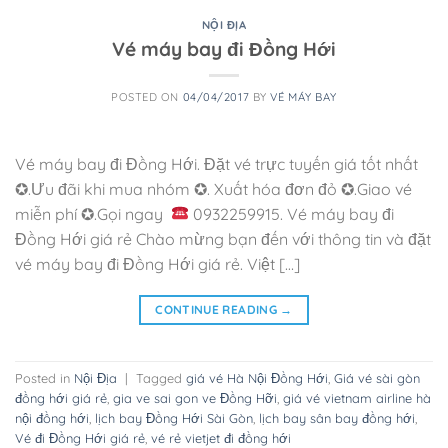
NỘI ĐỊA
Vé máy bay đi Đồng Hới
POSTED ON
04/04/2017
BY
VÉ MÁY BAY
Vé máy bay đi Đồng Hới. Đặt vé trực tuyến giá tốt nhất
✪.Ưu đãi khi mua nhóm ✪. Xuất hóa đơn đỏ ✪.Giao vé
miễn phí ✪.Gọi ngay
0932259915. Vé máy bay đi
Đồng Hới giá rẻ Chào mừng bạn đến với thông tin và đặt
vé máy bay đi Đồng Hới giá rẻ. Việt […]
CONTINUE READING
→
Posted in
Nội Địa
|
Tagged
giá vé Hà Nội Đồng Hới
,
Giá vé sài gòn
đồng hới giá rẻ
,
gia ve sai gon ve Đồng Hỡi
,
giá vé vietnam airline hà
nội đồng hới
,
lịch bay Đồng Hới Sài Gòn
,
lịch bay sân bay đồng hới
,
Vé đi Đồng Hới giá rẻ
,
vé rẻ vietjet đi đồng hới