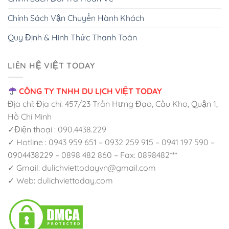
Chính Sách Vận Chuyển Hành Khách
Quy Định & Hình Thức Thanh Toán
LIÊN HỆ VIỆT TODAY
CÔNG TY TNHH DU LỊCH VIỆT TODAY
Địa chỉ: Địa chỉ: 457/23 Trần Hưng Đạo, Cầu Kho, Quận 1,
Hồ Chí Minh
✓Điện thoại : 090.4438.229
✓ Hotline : 0943 959 651 – 0932 259 915 – 0941 197 590 –
0904438229 – 0898 482 860 – Fax: 0898482***
✓ Gmail: dulichviettodayvn@gmail.com
✓ Web: dulichviettoday.com