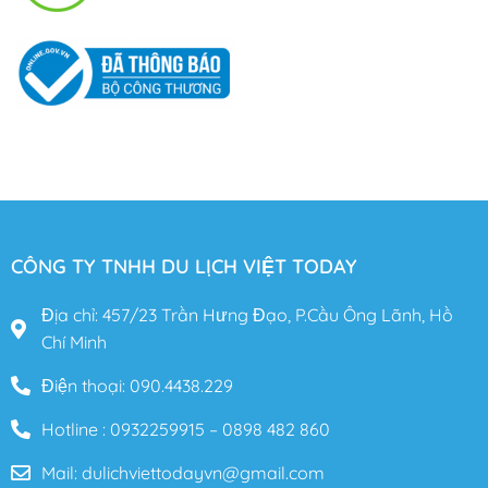
CÔNG TY TNHH DU LỊCH VIỆT TODAY
Địa chỉ: 457/23 Trần Hưng Đạo, P.Cầu Ông Lãnh, Hồ
Chí Minh
Điện thoại: 090.4438.229
Hotline : 0932259915 – 0898 482 860
Mail: dulichviettodayvn@gmail.com