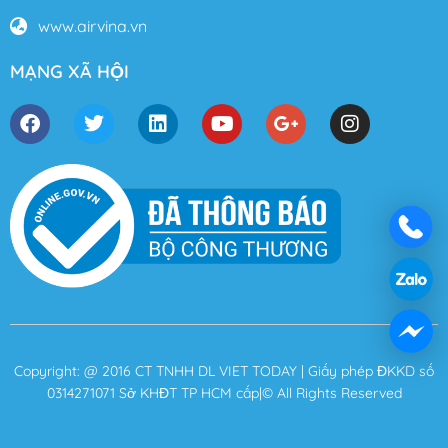
www.airvina.vn
MẠNG XÃ HỘI
Copyright: @ 2016 CT TNHH DL VIET TODAY | Giấy phép ĐKKD số
0314271071 Sở KHĐT TP HCM cấp|© All Rights Reserved