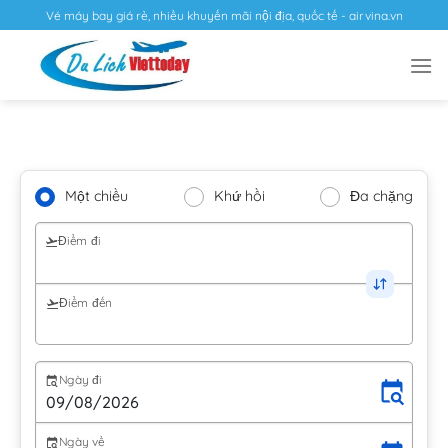
Vé máy bay giá rẻ, nhiều khuyến mãi nội địa, quốc tế - airvina.vn
Một chiều
Khứ hồi
Đa chặng
Điểm đi
Điểm đến
Ngày đi
Ngày về