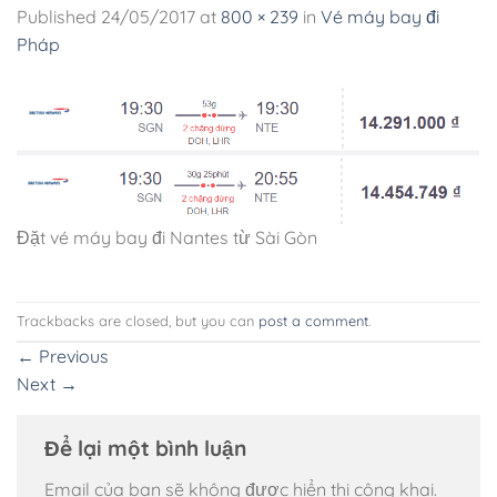
Published
24/05/2017
at
800 × 239
in
Vé máy bay đi
Pháp
Đặt vé máy bay đi Nantes từ Sài Gòn
Trackbacks are closed, but you can
post a comment
.
←
Previous
Next
→
Để lại một bình luận
Email của bạn sẽ không được hiển thị công khai.