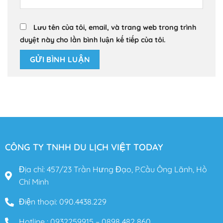
Lưu tên của tôi, email, và trang web trong trình
duyệt này cho lần bình luận kế tiếp của tôi.
CÔNG TY TNHH DU LỊCH VIỆT TODAY
Địa chỉ: 457/23 Trần Hưng Đạo, P.Cầu Ông Lãnh, Hồ
Chí Minh
Điện thoại: 090.4438.229
Hotline : 0932259915 – 0898 482 860