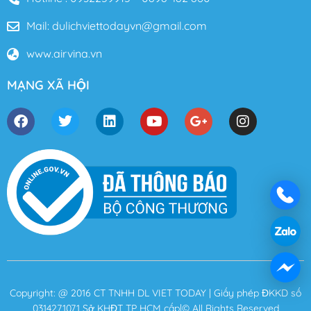
Mail: dulichviettodayvn@gmail.com
www.airvina.vn
MẠNG XÃ HỘI
Copyright: @ 2016 CT TNHH DL VIET TODAY | Giấy phép ĐKKD số
0314271071 Sở KHĐT TP HCM cấp|© All Rights Reserved