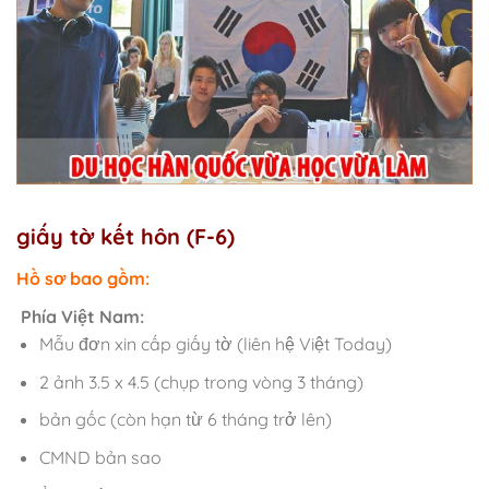
giấy tờ kết hôn (F-6)
Hồ sơ bao gồm:
Phía Việt Nam:
Mẫu đơn xin cấp giấy tờ (liên hệ Việt Today)
2 ảnh 3.5 x 4.5 (chụp trong vòng 3 tháng)
bản gốc (còn hạn từ 6 tháng trở lên)
CMND bản sao