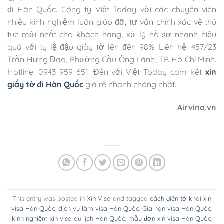
đi Hàn Quốc. Công ty Việt Today với các chuyên viên
nhiều kinh nghiệm luôn giúp đỡ, tư vấn chính xác về thủ
tục mới nhất cho khách hàng, xử lý hồ sơ nhanh hiệu
quả với tỷ lệ đậu giấy tờ lên đến 98%. Liên hệ: 457/23
Trần Hưng Đạo, Phường Cầu Ông Lãnh, TP. Hồ Chí Minh.
Hotline: 0943 959 651. Đến với Việt Today cam kết
xin
giấy tờ đi Hàn Quốc
giá rẻ nhanh chóng nhất.
Airvina.vn
This entry was posted in
Xin Visa
and tagged
cách điền tờ khai xin
visa Hàn Quốc
,
dịch vụ làm visa Hàn Quốc
,
Gia hạn visa Hàn Quốc
,
kinh nghiệm xin visa du lịch Hàn Quốc
,
mẫu đơn xin visa Hàn Quốc
,