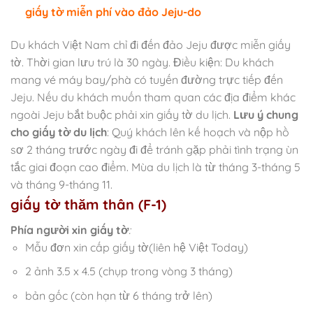
giấy tờ miễn phí vào đảo Jeju-do
Du khách Việt Nam chỉ đi đến đảo Jeju được miễn giấy
tờ. Thời gian lưu trú là 30 ngày. Điều kiện: Du khách
mang vé máy bay/phà có tuyến đường trực tiếp đến
Jeju. Nếu du khách muốn tham quan các địa điểm khác
ngoài Jeju bắt buộc phải xin giấy tờ du lịch.
Lưu ý chung
cho giấy tờ du lịch
: Quý khách lên kế hoạch và nộp hồ
sơ 2 tháng trước ngày đi để tránh gặp phải tình trạng ùn
tắc giai đoạn cao điểm. Mùa du lịch là từ tháng 3-tháng 5
và tháng 9-tháng 11.
giấy tờ thăm thân (F-1)
Phía người xin giấy tờ
:
Mẫu đơn xin cấp giấy tờ(liên hệ Việt Today)
2 ảnh 3.5 x 4.5 (chụp trong vòng 3 tháng)
bản gốc (còn hạn từ 6 tháng trở lên)