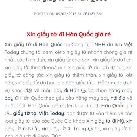
POSTED ON
09/08/2017
BY
VÉ MÁY BAY
Xin giấy tờ đi Hàn Quốc giá rẻ
Xin giấy tờ đi Hàn Quốc
tại
Công ty TNHH du lich Việt
Today
chúng tôi cam kết xin giấy tờ nhanh chóng giá rẻ
nhất, các hình thức xin giấy tờ cho bạn: xin giấy tờ du lịch,
xin giấy tờ theo đoàn/tour, xin giấy tờ du lịch tự túc, xin
giấy tờ công tác, xin giấy tờ thăm thân, xin giấy tờ kết
hôn, xin giấy tờ du học, gia hạn giấy tờ,… Hỗ trợ các dịch
vụ khác: đặt
vé máy bay đi Hàn Quốc
, chọn
hãng máy
bay
đi Hàn Quốc theo yêu cầu hãng máy bay
nội địa
và
quốc tế
đi Hàn Quốc giá rẻ, lên tour du lịch
Hàn Quốc
giá
rẻ…
giấy tờ tại Việt Today
: bạn được tư vấn thêm vế các
loại giấy tờ của các Quốc Gia khác:
Xin giấy tờ đi Mỹ
,
xin
giấy tờ đi Nhật
,
xin giấy tờ đi Trung Quốc
, xin giấy tờ đi
Anh, giấy tờ đi Pháp, Đức,…