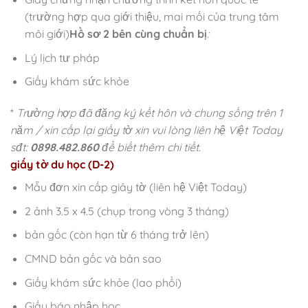
(trường hợp qua giới thiệu, mai mối của trung tâm
môi giới)
Hồ sơ 2 bên cùng chuẩn bị
:
Lý lịch tư pháp
Giấy khám sức khỏe
*
Trường hợp đã đăng ký kết hôn và chung sống trên 1
năm / xin cấp lại giấy tờ xin vui lòng liên hệ Việt Today
sđt:
0898.482.860
để biết thêm chi tiết.
giấy tờ du học (D-2)
Mẫu đơn xin cấp giây tờ (liên hệ Việt Today)
2 ảnh 3.5 x 4.5 (chụp trong vòng 3 tháng)
bản gốc (còn hạn từ 6 tháng trở lên)
CMND bản gốc và bản sao
Giấy khám sức khỏe (lao phổi)
Giấy báo nhập học