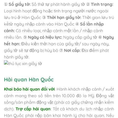
①
Số giấy tờ:
Số thứ tự phát hành giấy tờ ②
Tình trạng:
Loại hình hoạt động hoặc tình trạng người nước ngoài
lưu trú ở Hàn Quốc ③
Thời hạn giấy tờ:
Thời gian lưu trú
kểtừ ngày nhập cảnh vào Hàn Quốc ④
Số lần nhập
cảnh:
Có nhiều loại, nhập cảnh một lần / nhập cảnh
nhiều lần. ⑤
Ngày có hiệu lực:
Ngày cấp giấy tờ ⑥
Ngày
hết hạn:
Điều kiện thời hạn của giấy tờ/ sau ngày này,
giấy tờ sẽ tự động bị hủy bỏ ⑦
Nơi cấp:
Địa điểm phát
hành giấy tờ.
Hải quan Hàn Quốc
Khai báo hải quan đối với
: Hành khách nhập cảnh / xuất
cảnh mang theo số tiền trên 10.000 đô la Mỹ. Động vật
sống/sản phẩm động vật (phải có giấy chứng nhận kiểm
dịch).
Trợ cấp hải quan
: Tất cả khách du lịch nhập cảnh
Hàn Quốc phải nộp bản khai hành lý cho hải quan. Nếu