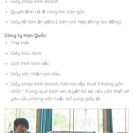
Giấy phép kinh doanh
Quyết định cử đi công tác bản gốc
Giấy tờ làm ăn giữa 2 bên (vd: hợp đồng lao động)
Công ty Hàn Quốc:
Thư mời
Giấy bảo lãnh
Lịch trình làm việc
Giấy xác nhận con dấu
Giấy phép kinh doanh, biên lai nộp thuế 3 tháng gần
nhất *
Trong quá trình xét duyệt hồ sơ, nếu cần thiết sẽ
yêu cầu phỏng vấn hoặc bổ sung giấy tờ.