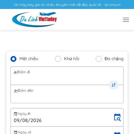
Vé máy bay giá rẻ, nhiều khuyến mãi nội địa, quốc tế - airvina.vn
Một chiều
Khứ hồi
Đa chặng
Điểm đi
Điểm đến
Ngày đi
Ngày về