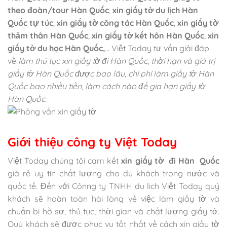
theo đoàn/tour Hàn Quốc
,
xin giấy tờ du lịch Hàn
Quốc tự túc
,
xin giấy tờ công tác Hàn Quốc
,
xin giấy tờ
thăm thân Hàn Quốc
,
xin giấy tờ kết hôn Hàn Quốc
,
xin
giấy tờ du học Hàn Quốc,
… Việt Today tư vấn giải đáp
về
làm thủ tục xin giấy tờ đi Hàn Quốc
,
thời hạn và giá trị
giấy tờ Hàn Quốc được bao lâu
,
chi phí làm giấy tờ Hàn
Quốc bao nhiều tiền
,
làm cách nào để gia hạn giấy tờ
Hàn Quốc
.
Giới thiệu công ty Việt Today
Việt Today chúng tôi cam kết
xin giấy tờ
đi Hàn Quốc
giá rẻ uy tín chất lượng cho du khách trong nước và
quốc tế. Đến với Cônng ty TNHH du lich Việt Today quý
khách sẽ hoàn toàn hài lòng về việc làm giấy tờ và
chuẩn bị hồ sơ, thủ tục, thời gian và chất lượng giấy tờ.
Quý khách sẽ được phục vụ tốt nhất về cách xin giấy tờ