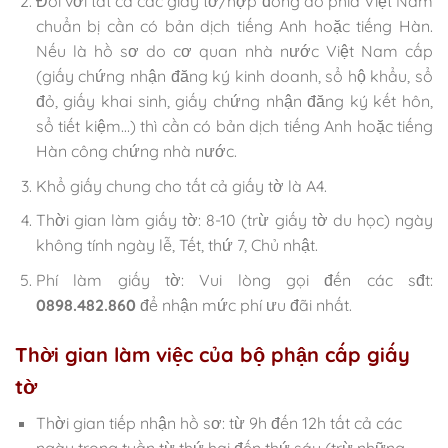
Đối với tất cả các giấy tờ/hợp đồng do phía Việt Nam
chuẩn bị cần có bản dịch tiếng Anh hoặc tiếng Hàn.
Nếu là hồ sơ do cơ quan nhà nước Việt Nam cấp
(giấy chứng nhận đăng ký kinh doanh, sổ hộ khẩu, sổ
đỏ, giấy khai sinh, giấy chứng nhận đăng ký kết hôn,
sổ tiết kiệm…) thì cần có bản dịch tiếng Anh hoặc tiếng
Hàn công chứng nhà nước.
Khổ giấy chung cho tất cả giấy tờ là A4.
Thời gian làm giấy tờ: 8-10 (trừ giấy tờ du học) ngày
không tính ngày lễ, Tết, thứ 7, Chủ nhật.
Phí làm giấy tờ: Vui lòng gọi đến các sđt:
0898.482.860
để nhận mức phí ưu đãi nhất.
Thời gian làm việc của bộ phận cấp giấy
tờ
Thời gian tiếp nhận hồ sơ: từ 9h đến 12h tất cả các
ngày trong tuần từ thứ hai đến thứ sáu (trừ những