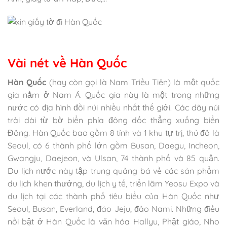
Vài nét về Hàn Quốc
Hàn Quốc
(hay còn gọi là Nam Triều Tiên) là một quốc
gia nằm ở Nam Á. Quốc gia này là một trong những
nước có địa hình đồi núi nhiều nhất thế giới. Các dãy núi
trải dài từ bờ biển phía đông dốc thẳng xuống biển
Đông. Hàn Quốc bao gồm 8 tỉnh và 1 khu tự trị, thủ đô là
Seoul, có 6 thành phố lớn gồm Busan, Daegu, Incheon,
Gwangju, Daejeon, và Ulsan, 74 thành phố và 85 quận.
Du lịch nước này tập trung quảng bá về các sản phẩm
du lịch khen thưởng, du lịch y tế, triển lãm Yeosu Expo và
du lịch tại các thành phố tiêu biểu của Hàn Quốc như
Seoul, Busan, Everland, đảo Jeju, đảo Nami. Những điều
nổi bật ở Hàn Quốc là văn hóa Hallyu, Phật giáo, Nho