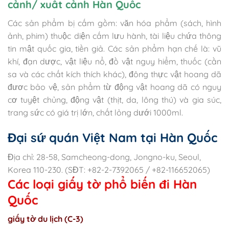
cảnh/ xuất cảnh Hàn Quốc
Các sản phẩm bị cấm gồm: văn hóa phẩm (sách, hình
ảnh, phim) thuộc diện cấm lưu hành, tài liệu chứa thông
tin mật quốc gia, tiền giả. Các sản phẩm hạn chế là: vũ
khí, đạn dược, vật liệu nổ, đồ vật nguy hiểm, thuốc (cần
sa và các chất kích thích khác), đông thực vật hoang dã
đươc bảo vệ, sản phẩm từ động vật hoang dã có nguy
cơ tuyệt chủng, động vật (thịt, da, lông thú) và gia súc,
trang sức có giá trị lớn, chất lỏng dưới 1000ml.
Đại sứ quán Việt Nam tại Hàn Quốc
Địa chỉ: 28-58, Samcheong-dong, Jongno-ku, Seoul,
Korea 110-230. (SĐT: +82-2-7392065 / +82-116652065)
Các loại giấy tờ phổ biến đi Hàn
Quốc
giấy tờ du lịch (C-3)