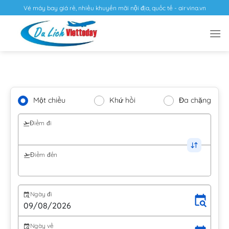
Vé máy bay giá rẻ, nhiều khuyến mãi nội địa, quốc tế - airvina.vn
Một chiều
Khứ hồi
Đa chặng
Điểm đi
Điểm đến
Ngày đi
Ngày về