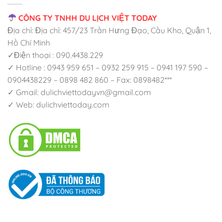
CÔNG TY TNHH DU LỊCH VIỆT TODAY
Địa chỉ: Địa chỉ: 457/23 Trần Hưng Đạo, Cầu Kho, Quận 1,
Hồ Chí Minh
✓Điện thoại : 090.4438.229
✓ Hotline : 0943 959 651 – 0932 259 915 – 0941 197 590 –
0904438229 – 0898 482 860 – Fax: 0898482***
✓ Gmail: dulichviettodayvn@gmail.com
✓ Web: dulichviettoday.com