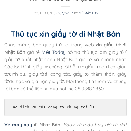
POSTED ON
09/06/2017
BY
VÉ MÁY BAY
Thủ tục xin giấy tờ đi Nhật Bản
Chào mừng bạn quay trở lại trang web
xin giấy tờ đi
Nhật Bản
giá rẻ.
Việt Today
hỗ trợ thủ tục làm giấy tờ/
giấy tờ xuất nhật cảnh Nhật Bản giá rẻ và nhanh nhất.
Các loại hình giấy tờ chúng tôi hỗ trợ: giấy tờ du lịch, giấy
tờđịnh cư, giấy tờđi công tác, giấy tờ thăm thân, giấy
tờdu học và gia hạn giấy tờ. Mọi thông tin thêm về chúng
tôi bạn có thể liên hệ qua hotline 08 9848 2860
Các dịch vụ của công ty chúng tôi là:
Vé máy bay
đi Nhật Bản
:
Book vé máy bay giá rẻ, đặt