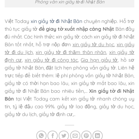
Phỏng vấn xin giấy tờ đi Nhật Bản
Việt Today
xin giấy tờ đi Nhật Bản
chuyên nghiệp. Hỗ trợ
thủ tục giấy tờ
để giay tờ xuất nhập cảng Nhật
Bản đầy
đủ nhất. Các hình thức xin giấy tờ: cách xin giấy tờ đi Nhật
Bản tốt nhất, hỗ trợ nộp đơn
xin giấy tờ du học
,
xin giấy
tờ đi du lịch
,
xin giấy tờ đi thăm thân nhân
,
xin giấy tờ
định cư
,
xin giấy tờ đi công tác
,
Gia hạn giấy tờ
, hồ sơ
giấy tờ Nhật Bản, đặt lịch hẹn phỏng vấn giấy tờ. Liên hệ
trực tiếp để biết thêm: lệ phí phỏng vấn giấy tờ Nhật Bản,
giấy tờ có thời hạn bao lâu, xin giấy tờ mất bao lâu, xin
giấy tờ đi Nhật Bản bao nhiêu tiền,…
Xin giấy tờ đi Nhật
Bản
tại Việt Today cam kết xin giấy tờ nhanh chóng uy
tín, tỷ lệ đậu cao 99%. giấy tờ lao động, giấy tờ du học,
giấy tờ du lịch, giấy tờ định cư,..