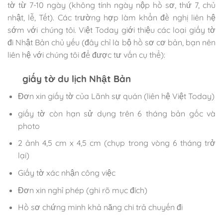
tờ từ 7-10 ngày (không tính ngày nộp hồ sơ, thứ 7, chủ
nhật, lễ, Tết). Các trường hợp làm khẩn đề nghị liên hệ
sớm với chúng tôi. Việt Today giới thiệu các loại giấy tờ
đi Nhật Bản chủ yếu (đây chỉ là bộ hồ sơ cơ bản, bạn nên
liên hệ với chúng tôi để được tư vấn cụ thể):
giấy tờ du lịch Nhật Bản
Đơn xin giấy tờ của Lãnh sự quán (liên hệ Việt Today)
giấy tờ còn hạn sử dụng trên 6 tháng bản gốc và
photo
2 ảnh 4,5 cm x 4,5 cm (chụp trong vòng 6 tháng trở
lại)
Giấy tờ xác nhận công việc
Đơn xin nghỉ phép (ghi rõ mục đích)
Hồ sơ chứng minh khả năng chi trả chuyến đi