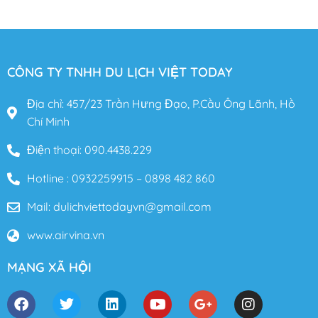
CÔNG TY TNHH DU LỊCH VIỆT TODAY
Địa chỉ: 457/23 Trần Hưng Đạo, P.Cầu Ông Lãnh, Hồ
Chí Minh
Điện thoại: 090.4438.229
Hotline : 0932259915 – 0898 482 860
Mail: dulichviettodayvn@gmail.com
www.airvina.vn
MẠNG XÃ HỘI