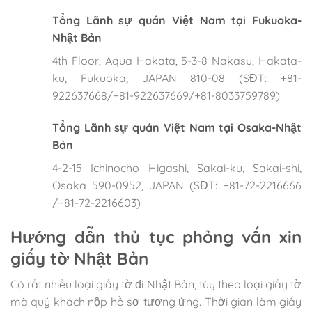
Tổng Lãnh sự quán Việt Nam tại Fukuoka-
Nhật Bản
4th Floor, Aqua Hakata, 5-3-8 Nakasu, Hakata-
ku, Fukuoka, JAPAN 810-08 (SĐT: +81-
922637668/+81-922637669/+81-8033759789)
Tổng Lãnh sự quán Việt Nam tại Osaka-Nhật
Bản
4-2-15 Ichinocho Higashi, Sakai-ku, Sakai-shi,
Osaka 590-0952, JAPAN (SĐT: +81-72-2216666
/+81-72-2216603)
Hướng dẫn thủ tục phỏng vấn xin
giấy tờ Nhật Bản
Có rất nhiều loại giấy tờ đi Nhật Bản, tùy theo loại giấy tờ
mà quý khách nộp hồ sơ tương ứng. Thời gian làm giấy