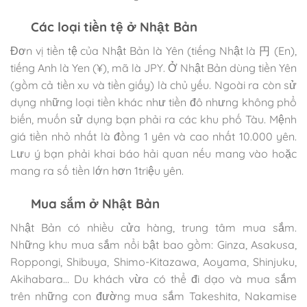
Các loại tiền tệ ở Nhật Bản
Đơn vị tiền tệ của Nhật Bản là Yên (tiếng Nhật là 円 (En),
tiếng Anh là Yen (¥), mã là JPY. Ở Nhật Bản dùng tiền Yên
(gồm cả tiền xu và tiền giấy) là chủ yếu. Ngoài ra còn sử
dụng những loại tiền khác như tiền đô nhưng không phổ
biến, muốn sử dụng bạn phải ra các khu phố Tàu. Mệnh
giá tiền nhỏ nhất là đồng 1 yên và cao nhất 10.000 yên.
Lưu ý bạn phải khai báo hải quan nếu mang vào hoặc
mang ra số tiền lớn hơn 1triệu yên.
Mua sắm ở Nhật Bản
Nhật Bản có nhiều cửa hàng, trung tâm mua sắm.
Những khu mua sắm nổi bật bao gồm: Ginza, Asakusa,
Roppongi, Shibuya, Shimo-Kitazawa, Aoyama, Shinjuku,
Akihabara… Du khách vừa có thể đi dạo và mua sắm
trên những con đường mua sắm Takeshita, Nakamise