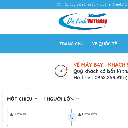
Vé máy bay giá rẻ, nhiều khuyến mãi nội địa, 
TRANG CHỦ
VÉ QUỐC TẾ
VÉ MÁY BAY - KHÁCH 
Quý khách có bất kì th
Hotline : 0932.259.915 
MỘT CHIỀU
1 NGƯỜI LỚN
Điểm đi
Điểm đến