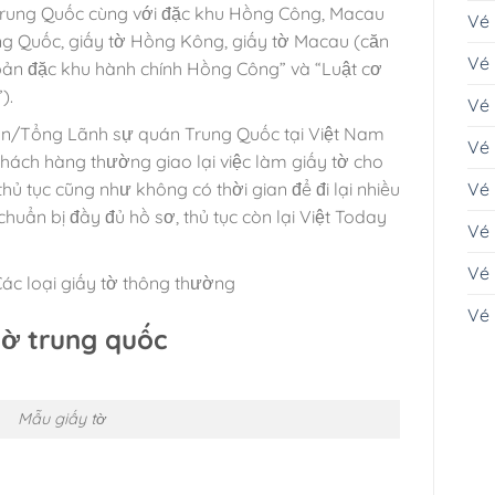
Trung Quốc cùng với đặc khu Hồng Công, Macau
Vé 
rung Quốc, giấy tờ Hồng Kông, giấy tờ Macau (căn
Vé
 bản đặc khu hành chính Hồng Công” và “Luật cơ
).
Vé
án/Tổng Lãnh sự quán Trung Quốc tại Việt Nam
Vé
 khách hàng thường giao lại việc làm giấy tờ cho
thủ tục cũng như không có thời gian để đi lại nhiều
Vé 
chuẩn bị đầy đủ hồ sơ, thủ tục còn lại Việt Today
Vé 
Vé
:Các loại giấy tờ thông thường
Vé
tờ trung quốc
Mẫu giấy tờ