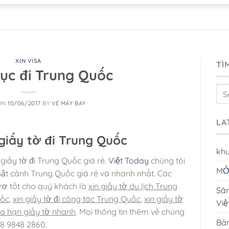
XIN VISA
TÌ
tục đi Trung Quốc
ON
10/06/2017
BY
VÉ MÁY BAY
LA
 giấy tờ đi Trung Quốc
kh
iấy tờ đi Trung Quốc giá rẻ.
Việt Today
chúng tôi
MỞ
nhật cảnh Trung Quốc giá rẻ và nhanh nhất. Các
trợ tốt cho quý khách là
xin giấy tờ du lịch Trung
Sân
uốc
,
xin giấy tờ đi công tác Trung Quốc
,
xin giấy tờ
Vi
ia hạn giấy tờ nhanh
. Mọi thông tin thêm về chúng
Bản
08 9848 2860.