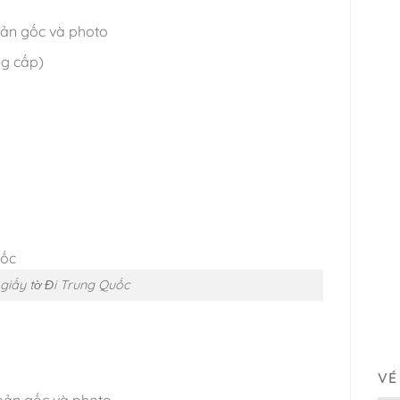
bản gốc và photo
ng cấp)
giấy tờ Đi Trung Quốc
VÉ
 bản gốc và photo