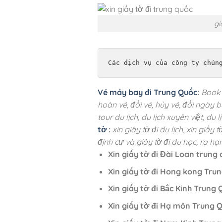
gi
Các dịch vụ của công ty chún
Vé máy bay đi Trung Quốc
:
Book 
hoàn vé, đổi vé, hủy vé, đổi ngày b
tour du lịch, du lịch xuyên việt, du lị
tờ
:
xin giây tờ đi du lịch, xin giấy 
định cư và giây tờ đi du học, ra hạn
Xin giấy tờ đi Đài Loan trung
Xin giấy tờ đi Hong kong Tru
Xin giấy tờ đi Bắc Kinh Trung
Xin giấy tờ đi Hạ môn Trung 