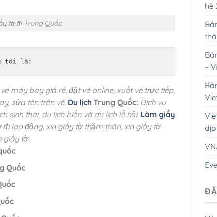
hè
ấy tờ đi Trung Quốc
Bản
th
Bản
g tôi là:
– V
Bản
vé máy bay giá rẻ, đặt vé online, xuất vé trực tiếp,
Vie
ay, sửa tên trên vé.
Du lịch
Trung Quốc:
Dịch vụ
ch sinh thái, du lịch biển và du lịch lễ hội.
Làm giấy
Vie
tờ đi lao động, xin giấy tờ thăm thân, xin giấy tờ
dịp
 giấy tờ.
VN
 quốc
Eve
ng Quốc
 Quốc
ĐẶ
Quốc