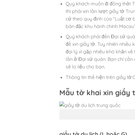
Quý khách muốn đi đồng thời 
thì phải xin lần lượt giấy tờ T
cứ theo quy định của “Luật cơ
bản đặc khu hành chính Macau”
Quý khách phải đến Đại sứ qu
để xin giấy tờ. Tuy nhiên nhiều
đại lý vì gặp nhiều khó khăn về 
lần ở Đại sứ quán. Bạn chỉ cần 
sẽ lo liệu cho bạn.
Thông tin thể hiện trên giấy tờ
Mẫu tờ khai xin giấy 
giấy tờ du lịch (L hoặc G)