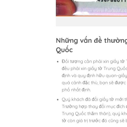
Những vấn đề thường 
Quốc
Đối tượng cần phải xin giấy t
đều phải xin giấy tờ Trung Quố
định và quy định hữu quan-giấy
quá cảnh đặc thù, bạn sẽ được 
phố nhất định.
Quý khách đã đổi giấy tờ mới t
Trường hợp thay đổi mục đích đi
Trung Quốc thăm thân), quý khá
tờ còn giá trị trước đó cũng sẽ b