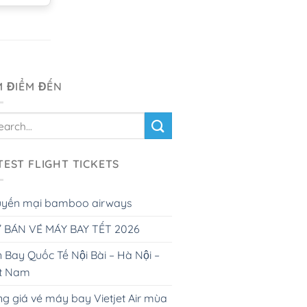
M ĐIỂM ĐẾN
TEST FLIGHT TICKETS
uyến mại bamboo airways
 BÁN VÉ MÁY BAY TẾT 2026
 Bay Quốc Tế Nội Bài – Hà Nội –
ệt Nam
g giá vé máy bay Vietjet Air mùa