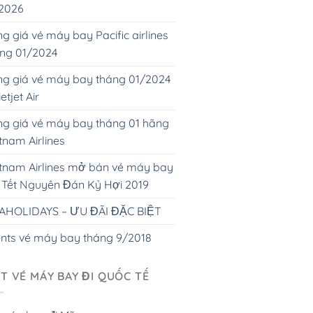
 2026
g giá vé máy bay Pacific airlines
áng 01/2024
g giá vé máy bay tháng 01/2024
ietjet Air
g giá vé máy bay tháng 01 hãng
tnam Airlines
tnam Airlines mở bán vé máy bay
 Tết Nguyên Đán Kỷ Hợi 2019
AHOLIDAYS – ƯU ĐÃI ĐẶC BIỆT
nts vé máy bay tháng 9/2018
T VÉ MÁY BAY ĐI QUỐC TẾ