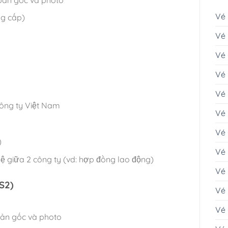
Vé
ng cấp)
Vé 
Vé
Vé 
Vé
công ty Việt Nam
Vé 
Vé
)
Vé 
ệ giữa 2 công ty (vd: hợp đồng lao động)
Vé 
S2)
Vé 
Vé
bản gốc và photo