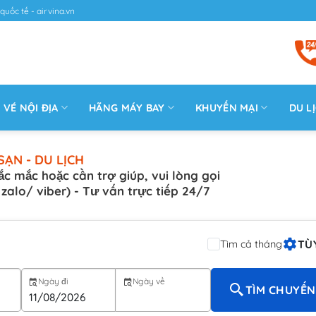
quốc tế - airvina.vn
VÉ NỘI ĐỊA
HÃNG MÁY BAY
KHUYẾN MẠI
DU L
SẠN - DU LỊCH
ắc mắc hoặc cần trợ giúp, vui lòng gọi
( zalo/ viber) - Tư vấn trực tiếp 24/7
TÙ
Tìm cả tháng
Ngày đi
Ngày về
TÌM CHUYẾN