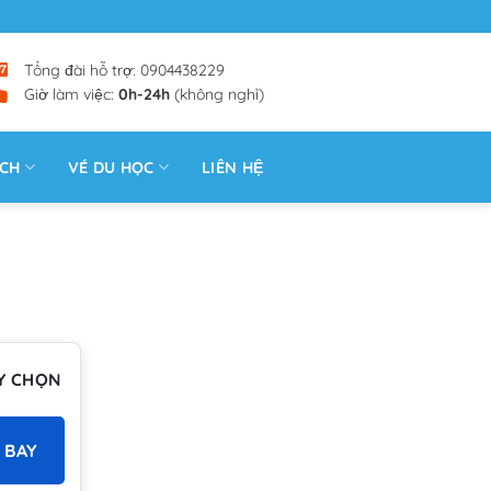
Tổng đài hỗ trợ: 0904438229
Giờ làm việc:
0h-24h
(không nghỉ)
ỊCH
VÉ DU HỌC
LIÊN HỆ
Y CHỌN
 BAY