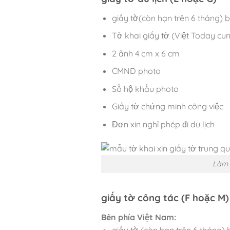
giấy tờ(còn hạn trên 6 tháng) 
Tờ khai giấy tờ (Việt Today cu
2 ảnh 4 cm x 6 cm
CMND photo
Sổ hộ khẩu photo
Giấy tờ chứng minh công việc
Đơn xin nghỉ phép đi du lịch
Làm 
giấy tờ công tác (F hoặc M)
Bên phía Việt Nam:
giấy tờ (còn hạn trên 6 tháng)