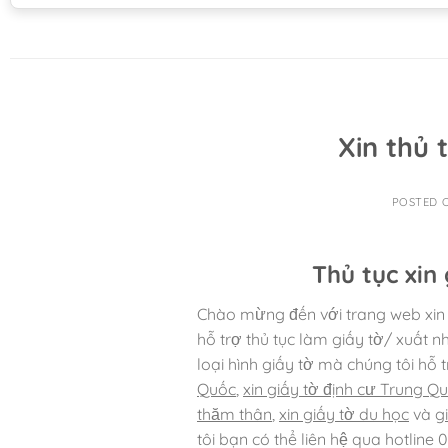
Xin thủ 
POSTED 
Thủ tục xin
Chào mừng đến với trang web xin g
hỗ trợ thủ tục làm giấy tờ/ xuất 
loại hình giấy tờ mà chúng tôi hỗ 
Quốc
,
xin giấy tờ định cư Trung Q
thăm thân
,
xin giấy tờ du học
và
g
tôi bạn có thể liên hệ qua hotline 