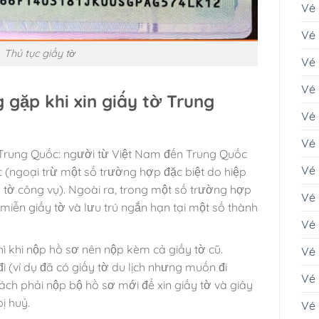
Vé
Vé 
Thủ tục giấy tờ
Vé 
Vé
gặp khi xin giấy tờ Trung
Vé 
Vé 
ờ Trung Quốc: người từ Việt Nam đến Trung Quốc
Vé 
c (ngoại trừ một số trường hợp đặc biệt do hiệp
 tờ công vụ). Ngoài ra, trong một số trường hợp
Vé
miễn giấy tờ và lưu trú ngắn hạn tại một số thành
Vé
hì khi nộp hồ sơ nên nộp kèm cả giấy tờ cũ.
Vé
 (ví dụ đã có giấy tờ du lịch nhưng muốn đi
Vé
ch phải nộp bộ hồ sơ mới để xin giấy tờ và giây
ị huỷ.
Vé 