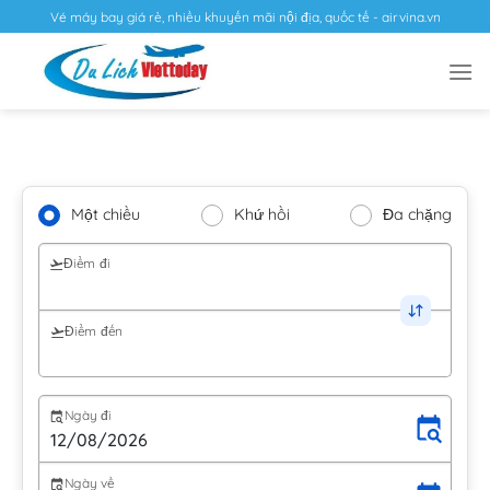
Vé máy bay giá rẻ, nhiều khuyến mãi nội địa, quốc tế - airvina.vn
Một chiều
Khứ hồi
Đa chặng
Điểm đi
Điểm đến
Ngày đi
Ngày về