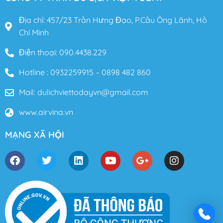
Địa chỉ: 457/23 Trần Hưng Đạo, P.Cầu Ông Lãnh, Hồ
Chí Minh
Điện thoại: 090.4438.229
Hotline : 0932259915 – 0898 482 860
Mail: dulichviettodayvn@gmail.com
www.airvina.vn
MẠNG XÃ HỘI