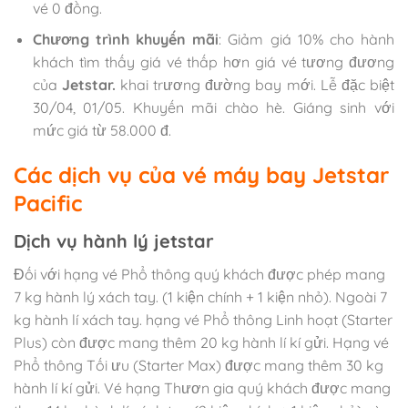
vé 0 đồng.
Chương trình khuyến mãi
: Giảm giá 10% cho hành
khách tìm thấy giá vé thấp hơn giá vé tương đương
của
Jetstar.
khai trương đường bay mới. Lễ đặc biệt
30/04, 01/05. Khuyến mãi chào hè. Giáng sinh với
mức giá từ 58.000 đ.
Các dịch vụ của vé máy bay Jetstar
Pacific
Dịch vụ hành lý jetstar
Đối với hạng vé Phổ thông quý khách được phép mang
7 kg hành lý xách tay. (1 kiện chính + 1 kiện nhỏ). Ngoài 7
kg hành lí xách tay. hạng vé Phổ thông Linh hoạt (Starter
Plus) còn được mang thêm 20 kg hành lí kí gửi. Hạng vé
Phổ thông Tối ưu (Starter Max) được mang thêm 30 kg
hành lí kí gửi. Vé hạng Thươn gia quý khách được mang