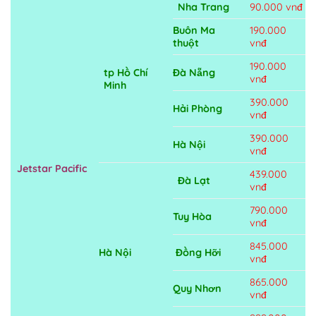
Nha Trang
90.000 vnđ
Buôn Ma
190.000
thuột
vnđ
190.000
tp Hồ Chí
Đà Nẵng
vnđ
Minh
390.000
Hải Phòng
vnđ
390.000
Hà Nội
vnđ
Jetstar Pacific
439.000
Đà Lạt
vnđ
790.000
Tuy Hòa
vnđ
845.000
Hà Nội
Đồng Hỡi
vnđ
865.000
Quy Nhơn
vnđ