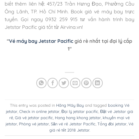
biết thêm liên hệ: 457/23 Trần Hưng Đạo, Phường Cầu
Ông Lãnh, TP. Hồ Chí Minh. Book giá vé máy bay trực
tuyến. Gọi ngay 0932 259 915 tư vấn hành trình bay
Jetstar Pacific giá tốt từ Airvina.vn!
“
Vé máy bay Jetstar Pacific
giá rẻ nhất tại đại lý cấp
1″
This entry was posted in
Hãng Máy Bay
and tagged
booking Vé
jetstar
,
Check in online jetstar
,
Đại lý jetstar pacific
,
Đặt vé Jetstar giá
rẻ
,
Giá vé jetstar pacific
,
Hang hang khong jetstar
,
khuyến mại vé
jetstar
,
Phòng vé jetstar
,
Săn vé rẻ Jetstar Pacific
,
Tổng đài jetstar
,
Vé
giá rẻ tết 2018 Jetstar
.