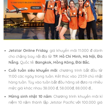
Jetstar Online Friday
: giá khuyến mãi 11.000 đ dành
cho chặng bay nội địa từ
TP. Hồ Chí Minh, Hà Nội, Đà
Nẵng.
Quốc tế:
Bangkok, Hồng Kông, Đài Bắc.
Cuối tuần siêu khuyến mãi
: chương trình bắt đầu từ
11:00 các ngày trong tuần. Kết thúc vào 23:59 chủ nhật
hàng tuần. Tùy vào tuần bắt đầu hãng sẽ đưa ra nhiều
mức giá khác nhau 38.000 đ, 58.000đ, 88.000 đ…
Mừng sinh nhật 10 năm
: Chương trình khuyến mãi kỉ
niệm 10 năm thành lập Jetstar Pacific với 100.000 giá