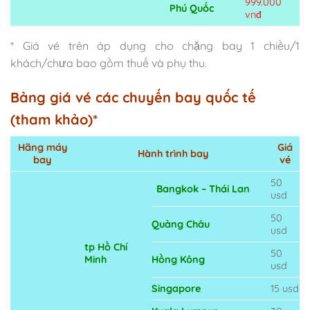
999.000
Phú Quốc
vnđ
* Giá vé trên áp dụng cho chặng bay 1 chiều/1
khách/chưa bao gồm thuế và phụ thu.
Bảng giá vé các chuyến bay quốc tế
(tham khảo)*
Hãng máy
Giá
Hành trình bay
bay
vé
50
Bangkok – Thái Lan
usd
50
Quảng Châu
usd
tp Hồ Chí
50
Minh
Hồng Kông
usd
Singapore
15 usd