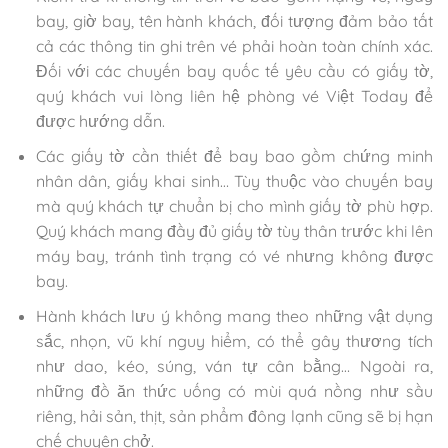
bay, giờ bay, tên hành khách, đối tượng đảm bảo tất
cả các thông tin ghi trên vé phải hoàn toàn chính xác.
Đối với các chuyến bay quốc tế yêu cầu có giấy tờ,
quý khách vui lòng liên hệ phòng vé Việt Today để
được hướng dẫn.
Các giấy tờ cần thiết để bay bao gồm chứng minh
nhân dân, giấy khai sinh… Tùy thuộc vào chuyến bay
mà quý khách tự chuẩn bị cho mình giấy tờ phù hợp.
Quý khách mang đầy đủ giấy tờ tùy thân trước khi lên
máy bay, tránh tình trạng có vé nhưng không được
bay.
Hành khách lưu ý không mang theo những vật dụng
sắc, nhọn, vũ khí nguy hiểm, có thể gây thương tích
như dao, kéo, súng, ván tự cân bằng… Ngoài ra,
những đồ ăn thức uống có mùi quá nồng như sầu
riêng, hải sản, thịt, sản phẩm đông lạnh cũng sẽ bị hạn
chế chuyên chở.