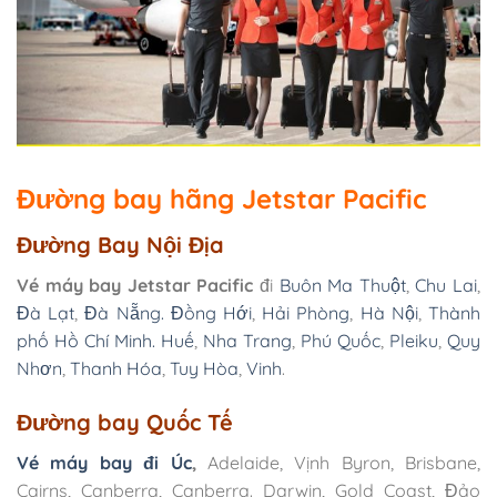
Đường bay hãng Jetstar Pacific
Đường Bay Nội Địa
Vé máy bay Jetstar Pacific
đi
Buôn Ma Thuột
,
Chu Lai
,
Đà Lạt
,
Đà Nẵng.
Đồng Hới
,
Hải Phòng
,
Hà Nội
,
Thành
phố Hồ Chí Minh.
Huế
,
Nha Trang
,
Phú Quốc
,
Pleiku
,
Quy
Nhơn
,
Thanh Hóa
,
Tuy Hòa
,
Vinh
.
Đường bay Quốc Tế
Vé máy bay đi Úc
,
Adelaide, Vịnh Byron, Brisbane,
Cairns, Canberra, Canberra. Darwin, Gold Coast, Đảo