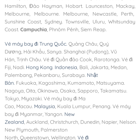
Hamilton, Đảo Hayman, Hobart. Launceston, Mackay,
Melbourne, Melbourne. Melbourne, Newcastle, Perth,
Sunshine Coast, Sydney. Townsville, Uluru, Whitsunday
Coast.
Campuchia
, Phnôm Pênh, Siem Reap.
Vé máy bay đi Trung Quốc.
Quảng Châu, Quý
Dương, Hải Khẩu, Sanya. Shanghai (Pudong), Vũ
Hán, Trịnh Châu. Vé đi Quần đảo Cook, Rarotonga. Vé đi
Fiji, Nadi.
Hong Kong
.
Indonesia
, Bali, Jakarta, Medan,
Palembang, Pekanbaru, Surabaya.
Nhật
Bản.
Fukuoka, Kagoshima, Kumamoto, Matsuyama.
Nagoya, Oita, Okinawa, Osaka, Sapporo, Takamatsu.
Tokyo, Miyazaki. Vé máy bay đi Ma
Cao, Macau.
Malaysia
, Kuala Lumpur, Penang. Vé máy
bay đi Myanmar, Yangon.
New
Zealand
, Auckland, Christchurch, Dunedin, Napier, Nelson.
New Plymouth, Palmerston
North, Queenstown, Wellington.
Vé đi