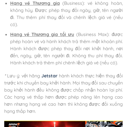
Hạng vé Thương gia
(Business): vé không hoàn,
không hủy. Được phép thay đổi ngày, giờ, tên người
đi. Thu thêm phí thay đổi và chênh lệch giá vé (nếu
có).
Hạng vé Thương gia tối ưu
(Business Max): được
phép hoàn vé và hành khách trả thêm một khoản phí.
Hành khách được phép thay đổi nơi khởi hành, nơi
đến, ngày, giờ, tên người đi. Không thu phí thay đổi.
Hành khách trả thêm phí chênh lệch giá vé (nếu có).
*
Lưu ý: với hãng
Jetstar
hành khách thực hiện thay đổi
trước khi chuyến bay khởi hành. Mọi thay đổi sau chuyến
bay khởi hành đều không được chấp nhận hoàn lại phí.
Các hạng vé thấp hơn được phép nâng lên hạng cao
hơn nhưng hạng vé cao hơn thì không được đổi xuống
hạng thấp hơn.