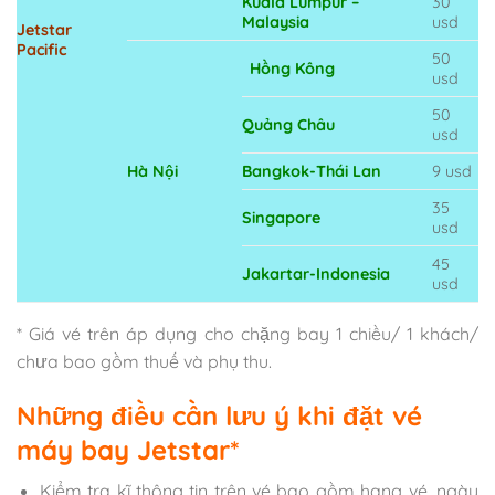
Kuala Lumpur –
30
Malaysia
usd
Jetstar
Pacific
50
Hồng Kông
usd
50
Quảng Châu
usd
Hà Nội
Bangkok-Thái Lan
9 usd
35
Singapore
usd
45
Jakartar-Indonesia
usd
* Giá vé trên áp dụng cho chặng bay 1 chiều/ 1 khách/
chưa bao gồm thuế và phụ thu.
Những điều cần lưu ý khi đặt vé
máy bay Jetstar*
Kiểm tra kĩ thông tin trên vé bao gồm hạng vé, ngày