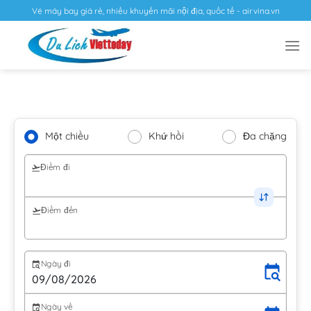
Vé máy bay giá rẻ, nhiều khuyến mãi nội địa, quốc tế - airvina.vn
Một chiều
Khứ hồi
Đa chặng
Điểm đi
Điểm đến
Ngày đi
Ngày về