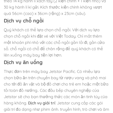
theo 14 kg hành lí xách tay (2 kiện chính + 1 kiện nhỏ) và
30 kg hành lí kí gửi. Kích thước kiện chính không vượt
quá 56cm (cao) x 36cm (rộng) x 23cm (sâu).
Dịch vụ chỗ ngồi
Quý khách có thể lựa chọn chỗ ngồi. Với dịch vụ lựa
chọn chỗ ngồi khi đặt vé với Việt Today. Chỉ mất thêm
một khoản phí nhỏ với các chỗ ngồi gần lối đi, gần cửa
sổ. chỗ ngồi có chỗ để chân rộng để quý khách có thể
lên xuống máy bay tiện lợi hơn.
Dịch vụ ăn uống
Thực đơn trên máy bay Jetstar Pacific. Có nhiều lựa
chọn bữa ăn trên chuyến bay từ rượu vang và phô mai
cho tới đồ ăn vặt và bộ đồ chơi cho trẻ em hoặc một bữa
tối toàn đồ nướng.. Các đầu bếp chuyên nghiệp của
Jetstar sẽ cho bạn thưởng thức các món ăn tinh túy của
hàng không.
Dịch vụ giải trí
: Jetstar cung cấp các gói
giải trí đa dạng như phim ảnh. truyền hình, trò chơi và âm