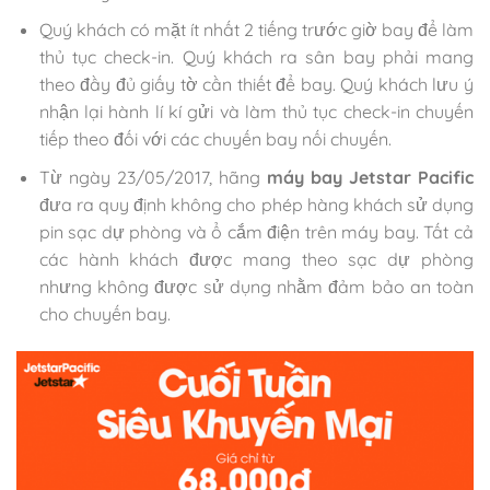
Quý khách có mặt ít nhất 2 tiếng trước giờ bay để làm
thủ tục check-in. Quý khách ra sân bay phải mang
theo đầy đủ giấy tờ cần thiết để bay. Quý khách lưu ý
nhận lại hành lí kí gửi và làm thủ tục check-in chuyến
tiếp theo đối với các chuyến bay nối chuyến.
Từ ngày 23/05/2017, hãng
máy bay Jetstar Pacific
đưa ra quy định không cho phép hàng khách sử dụng
pin sạc dự phòng và ổ cắm điện trên máy bay. Tất cả
các hành khách được mang theo sạc dự phòng
nhưng không được sử dụng nhằm đảm bảo an toàn
cho chuyến bay.