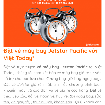
Đặt vé máy bay Jetstar Pacific với
Việt Today*
Đặt vé trực tuyến
vé máy bay Jetstar Pacific
tại Việt
Today. chúng tôi cam kết bán vé máy bay giá rẻ tư vấn
hỗ trợ cho bạn lựa chọn đướng bay, giờ bay, ngày bay,..
Đặt
vé Jetstar
giá rẻ nhất, tìm hiểu chương trình tour,
khuyến mãi, và các dịch vụ vé giá rẻ của hãng. Đặt vé
theo yêu cầu,
đổi vé
,
hoàn vé
,
hủy vé
,
đổi ngày bay
,
sửa
tên,
xin giấy tờ
,
,
tour du lịch
,
khách sạn
… Quý khách cần