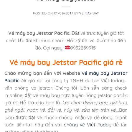
POSTED ON
01/06/2017
BY
VÉ MÁY BAY
Vé máy bay Jetstar Pacific.
Đặt vé trực tuyến giá tốt
nhất. Ưu đãi khi mua nhóm. Hỗ trợ đổi vé. Xuất hóa đơn
đỏ. Gọi ngay.
0932259915.
Vé máy bay Jetstar Pacific giá rẻ
Chào mừng bạn đến với website
vé máy bay Jetstar
Pacific
Air giá rẻ. Tại công ty TNHH du lịch Việt today –
văn phòng vé jetstar. Chúng tôi luôn sẵn sàng check
in online, đặt vé máy bay trực tuyến hãng jetstar pacific
giá rẻ. Hỗ trợ cho bạn từ
lựa chọn đường bay
,
giờ bay
,
ghế ngồi.
hoàn vé
,
đổi vé
,
hủy vé
,
sửa tên trên vé
,…Bạn
luôn được đặt vé nhanh chóng. nhận vé dễ dàng, thanh
toán tiện lợi. hãy đến với
phòng vé Việt Today
để tận