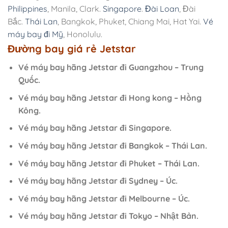
Philippines
, Manila, Clark.
Singapore
.
Đài Loan
, Đài
Bắc.
Thái Lan
, Bangkok, Phuket, Chiang Mai, Hat Yai.
Vé
máy bay đi Mỹ
, Honolulu.
Đường bay giá rẻ Jetstar
Vé máy bay hãng Jetstar đi Guangzhou – Trung
Quốc.
Vé máy bay hãng Jetstar đi Hong kong – Hồng
Kông.
Vé máy bay hãng Jetstar đi Singapore.
Vé máy bay hãng Jetstar đi Bangkok – Thái Lan.
Vé máy bay hãng Jetstar đi Phuket – Thái Lan.
Vé máy bay hãng Jetstar đi Sydney – Úc.
Vé máy bay hãng Jetstar đi Melbourne – Úc.
Vé máy bay hãng Jetstar đi Tokyo – Nhật Bản.